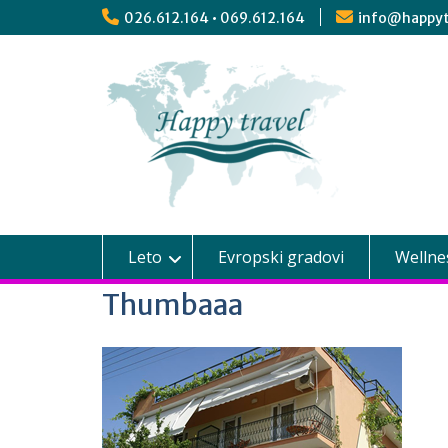
026.612.164 • 069.612.164
info@happyt
Leto
Evropski gradovi
Wellne
Thumbaaa