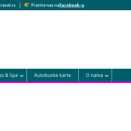
ravel.rs
Pratite nas na
Facebook-u
ss & Spa
Autobuske karte
O nama