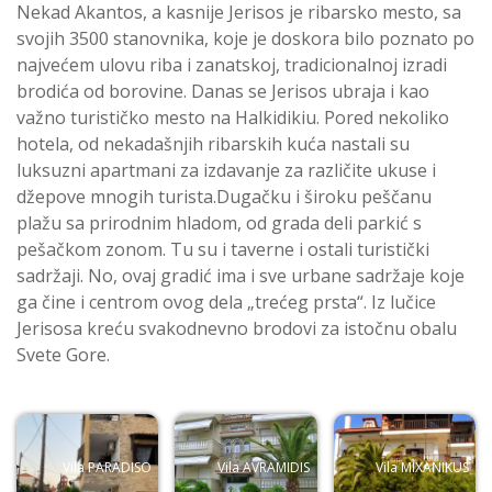
Nekad Akantos, a kasnije Jerisos je ribarsko mesto, sa
svojih 3500 stanovnika, koje je doskora bilo poznato po
najvećem ulovu riba i zanatskoj, tradicionalnoj izradi
brodića od borovine. Danas se Jerisos ubraja i kao
važno turističko mesto na Halkidikiu. Pored nekoliko
hotela, od nekadašnjih ribarskih kuća nastali su
luksuzni apartmani za izdavanje za različite ukuse i
džepove mnogih turista.Dugačku i široku peščanu
plažu sa prirodnim hladom, od grada deli parkić s
pešačkom zonom. Tu su i taverne i ostali turistički
sadržaji. No, ovaj gradić ima i sve urbane sadržaje koje
ga čine i centrom ovog dela „trećeg prsta“. Iz lučice
Jerisosa kreću svakodnevno brodovi za istočnu obalu
Svete Gore.
Vila PARADISO
Vila AVRAMIDIS
Vila MIXANIKUS