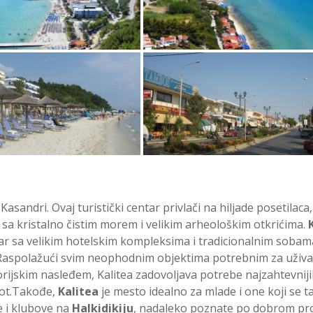
Kasandri. Ovaj turistički centar privlači na hiljade posetilaca,
sa kristalno čistim morem i velikim arheološkim otkrićima.
ar sa velikim hotelskim kompleksima i tradicionalnim sobam
. Raspolažući svim neophodnim objektima potrebnim za uživa
rijskim nasleđem, Kalitea zadovoljava potrebe najzahtevnij
ivot.Takođe,
Kalitea
je mesto idealno za mlade i one koji se t
e i klubove na
Halkidikiju
, nadaleko poznate po dobrom pr