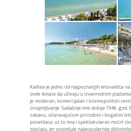
Kalitea je jedno od najpoznatijih letovališta na 
ovde dolaze da uživaju u izvanrednim plažama 
je moderan, komercijalan i kosmopolitski cent
iznajmljivanje. Sadašnje ime dobija 1946. god
zabavu, očaravajućom prirodom i bogatim isto
posetilaca, uz to ima i spektakularan noćni z
osećaju, jer poseduje najpopularnije diskotek