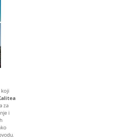
 koji
Kalitea
a za
nje i
ih
ako
ovodu.