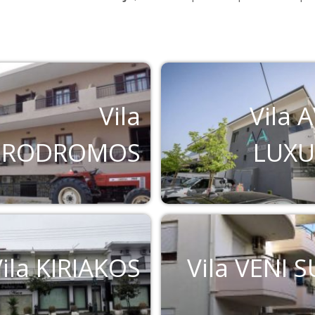
Vila
Vila 
PRODROMOS
LUXU
Vila KIRIAKOS
Vila VENI 