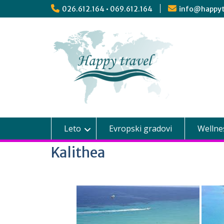
026.612.164 • 069.612.164
info@happyt
Leto
Evropski gradovi
Wellne
Kalithea