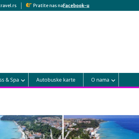
ravel.rs
Pratite nas na
Facebook-u
ss & Spa
Autobuske karte
O nama