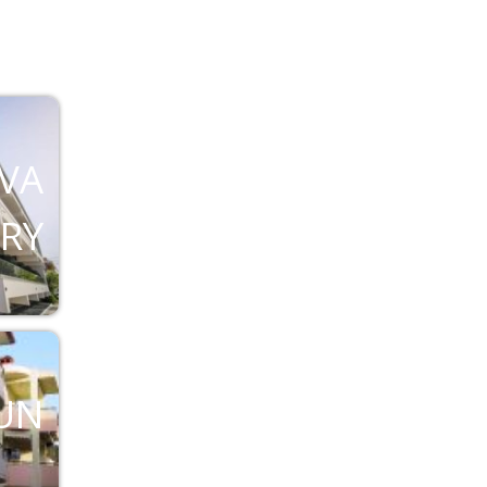
AVA
RY
SUN