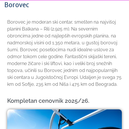
Borovec
Borovec je moderan ski centar, smešten na najvišoj
planini Balkana – Rili (2.925 m). Na severnim
obroncima jedne od najlepših evropskih planina, na
nadmorskoj visini od 1.350 metara, u gustoj borovoj
šumi, Borovec posetiocima nudi idealne uslove za
odmor tokom cele godine. Fantastični skijaški tereni,
moderne žičare i ski liftovi, kao i veliki broj snežnih
topova, učinili su Borovec jednim od najpopularnijih
ski centara u Jugoistočnoj Evropi. Udaljen je svega 75
km od Sofije, 235 km od Niša i 475 km od Beograda.
Kompletan cenovnik 2025/26.