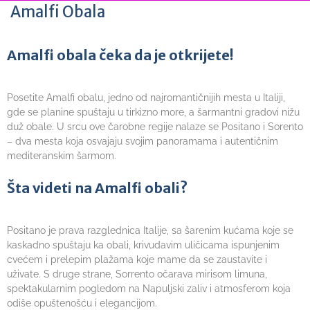
Amalfi Obala
Amalfi obala čeka da je otkrijete!
Posetite Amalfi obalu, jedno od najromantičnijih mesta u Italiji,
gde se planine spuštaju u tirkizno more, a šarmantni gradovi nižu
duž obale. U srcu ove čarobne regije nalaze se Positano i Sorento
– dva mesta koja osvajaju svojim panoramama i autentičnim
mediteranskim šarmom.
Šta videti na Amalfi obali?
Positano je prava razglednica Italije, sa šarenim kućama koje se
kaskadno spuštaju ka obali, krivudavim uličicama ispunjenim
cvećem i prelepim plažama koje mame da se zaustavite i
uživate. S druge strane, Sorrento očarava mirisom limuna,
spektakularnim pogledom na Napuljski zaliv i atmosferom koja
odiše opuštenošću i elegancijom.