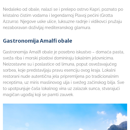
Nedaleko od obale, nalazi se i prelepo ostrvo Kapri, poznato po
kristalno čistim vodama i legendarnoj Plavoj pećini (Grotta
Azzurra). Njegove uske ulice, luksuzne radnje i vidikovci pružaju
nezaboravan doživljaj mediteranskog glamura.
Gastronomija Amalfi obale
Gastronomija Amalfi obale je posebno iskustvo – domaća pasta,
sveža riba i morski plodovi dominiraju lokalnim jelovnicima.
Neizostavne su i poslastice od limuna, poput osvežavajućeg
sorbea, koje predstavljaju pravu esenciju ovog kraja. Lokalni
restorani nude autentična jela pripremljena po tradicionalnim
receptima, uz miris maslinovog ulja i svežeg začinskog bilja. Sve
to upotpunjuje čaša lokalnog vina uz zalazak sunca, stvarajući
magičan ugođaj koji se pamti zauvek.