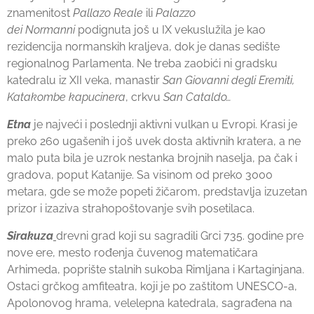
znamenitost
Pallazo Reale
ili
Palazzo
dei
Normanni
podignuta još u IX vekuslužila je kao
rezidencija normanskih kraljeva, dok je danas sedište
regionalnog Parlamenta. Ne treba zaobići ni gradsku
katedralu iz XII veka, manastir
San Giovanni degli Eremiti,
Katakombe kapucinera
, crkvu
San Cataldo…
Etna
je
najveći i poslednji aktivni vulkan u Evropi. Krasi je
preko 260 ugašenih i još uvek dosta aktivnih kratera, a ne
malo puta bila je uzrok nestanka brojnih naselja, pa čak i
gradova, poput Katanije. Sa visinom od preko 3000
metara, gde se može popeti žičarom, predstavlja izuzetan
prizor i izaziva strahopoštovanje svih posetilaca.
Sirakuza
drevni grad koji su sagradili Grci 735. godine pre
nove ere, mesto rođenja čuvenog matematičara
Arhimeda, poprište stalnih sukoba Rimljana i Kartaginjana.
Ostaci grčkog amfiteatra, koji je po zaštitom UNESCO-a,
Apolonovog hrama, velelepna katedrala, sagrađena na