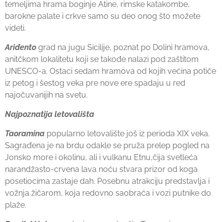
temeljima hrama boginje Atine, rimske katakombe,
barokne palate i crkve samo su deo onog što možete
videti.
Ariđento
grad na jugu Sicilije, poznat po Dolini hramova,
anitčkom lokalitetu koji se takođe nalazi pod zaštitom
UNESCO-a. Ostaci sedam hramova od kojih većina potiče
iz petog i šestog veka pre nove ere spadaju u red
najočuvanijih na svetu.
Najpoznatija letovališta
Taoramina
popularno letovalište još iz perioda XIX veka.
Sagrađena je na brdu odakle se pruža prelep pogled na
Jonsko more i okolinu, ali i vulkanu Etnu,čija svetleća
narandžasto-crvena lava noću stvara prizor od koga
posetiocima zastaje dah. Posebnu atrakciju predstavlja i
vožnja žičarom, koja redovno saobraća i vozi putnike do
plaže.