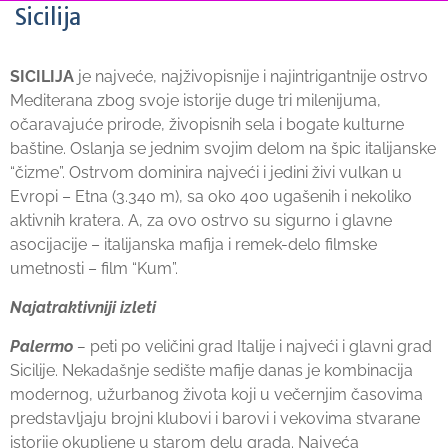
Sicilija
SICILIJA
je najveće, najživopisnije i najintrigantnije ostrvo
Mediterana zbog svoje istorije duge tri milenijuma,
očaravajuće prirode, živopisnih sela i bogate kulturne
baštine. Oslanja se jednim svojim delom na špic italijanske
“čizme”. Ostrvom dominira najveći i jedini živi vulkan u
Evropi – Etna (3.340 m), sa oko 400 ugašenih i nekoliko
aktivnih kratera. A, za ovo ostrvo su sigurno i glavne
asocijacije – italijanska mafija i remek-delo filmske
umetnosti – film “Kum”.
Najatraktivniji izleti
Palermo
–
peti po veličini grad Italije i najveći i glavni grad
Sicilije. Nekadašnje sedište mafije danas je kombinacija
modernog, užurbanog života koji u večernjim časovima
predstavljaju brojni klubovi i barovi i vekovima stvarane
istorije okupljene u starom delu grada. Najveća