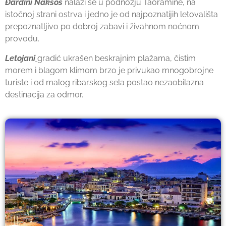
Đardini Naksos
nalazi se u podnožju Taoramine, na
istočnoj strani ostrva i jedno je od najpoznatijih letovališta
prepoznatljivo po dobroj zabavi i živahnom noćnom
provodu.
Letojani
gradić ukrašen beskrajnim plažama, čistim
morem i blagom klimom brzo je privukao mnogobrojne
turiste i od malog ribarskog sela postao nezaobilazna
destinacija za odmor.