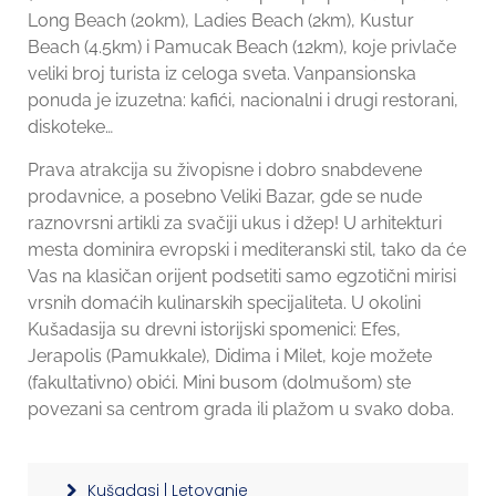
Long Beach (20km), Ladies Beach (2km), Kustur
Beach (4.5km) i Pamucak Beach (12km), koje privlače
veliki broj turista iz celoga sveta. Vanpansionska
ponuda je izuzetna: kafići, nacionalni i drugi restorani,
diskoteke…
Prava atrakcija su živopisne i dobro snabdevene
prodavnice, a posebno Veliki Bazar, gde se nude
raznovrsni artikli za svačiji ukus i džep! U arhitekturi
mesta dominira evropski i mediteranski stil, tako da će
Vas na klasičan orijent podsetiti samo egzotični mirisi
vrsnih domaćih kulinarskih specijaliteta. U okolini
Kušadasija su drevni istorijski spomenici: Efes,
Jerapolis (Pamukkale), Didima i Milet, koje možete
(fakultativno) obići. Mini busom (dolmušom) ste
povezani sa centrom grada ili plažom u svako doba.