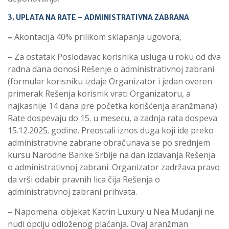
3. UPLATA NA RATE – ADMINISTRATIVNA ZABRANA
–
Akontacija 40% prilikom sklapanja ugovora,
– Za ostatak Poslodavac korisnika usluga u roku od dva
radna dana donosi Rešenje o administrativnoj zabrani
(formular korisniku izdaje Organizator i jedan overen
primerak Rešenja korisnik vrati Organizatoru, a
najkasnije 14 dana pre početka korišćenja aranžmana).
Rate dospevaju do 15. u mesecu, a zadnja rata dospeva
15.12.2025. godine. Preostali iznos duga koji ide preko
administrativne zabrane obračunava se po srednjem
kursu Narodne Banke Srbije na dan izdavanja Rešenja
o administrativnoj zabrani. Organizator zadržava pravo
da vrši odabir pravnih lica čija Rešenja o
administrativnoj zabrani prihvata.
– Napomena: objekat Katrin Luxury u Nea Mudanji ne
nudi opciju odloženog plaćanja. Ovaj aranžman