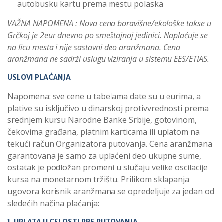
autobusku kartu prema mestu polaska
VAŽNA NAPOMENA : Nova cena boravišne/ekološke takse u
Grčkoj je 2eur dnevno po smeštajnoj jedinici. Naplaćuje se
na licu mesta i nije sastavni deo aranžmana. Cena
aranžmana ne sadrži uslugu viziranja u sistemu EES/ETIAS.
USLOVI PLAĆANJA
Napomena: sve cene u tabelama date su u eurima, a
plative su isključivo u dinarskoj protivvrednosti prema
srednjem kursu Narodne Banke Srbije, gotovinom,
čekovima građana, platnim karticama ili uplatom na
tekući račun Organizatora putovanja. Cena aranžmana
garantovana je samo za uplaćeni deo ukupne sume,
ostatak je podložan promeni u slučaju velike oscilacije
kursa na monetarnom tržištu. Prilikom sklapanja
ugovora korisnik aranžmana se opredeljuje za jedan od
sledećih načina plaćanja:
1. UPLATA U CELOSTI PRE PUTOVANJA