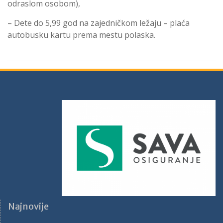
odraslom osobom),
– Dete do 5,99 god na zajedničkom ležaju – plaća
autobusku kartu prema mestu polaska.
Najnovije