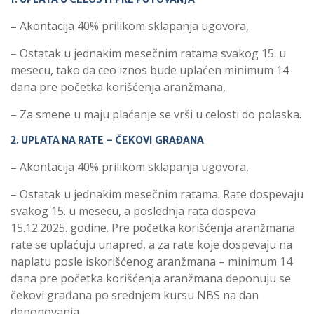
–
Akontacija 40% prilikom sklapanja ugovora,
– Ostatak u jednakim mesečnim ratama svakog 15. u
mesecu, tako da ceo iznos bude uplaćen minimum 14
dana pre početka korišćenja aranžmana,
– Za smene u maju plaćanje se vrši u celosti do polaska.
2. UPLATA NA RATE – ČEKOVI GRAĐANA
–
Akontacija 40% prilikom sklapanja ugovora,
– Ostatak u jednakim mesečnim ratama. Rate dospevaju
svakog 15. u mesecu, a poslednja rata dospeva
15.12.2025. godine. Pre početka korišćenja aranžmana
rate se uplaćuju unapred, a za rate koje dospevaju na
naplatu posle iskorišćenog aranžmana – minimum 14
dana pre početka korišćenja aranžmana deponuju se
čekovi građana po srednjem kursu NBS na dan
deponovanja.