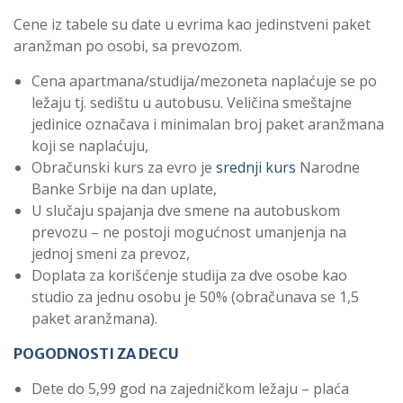
Cene iz tabele su date u evrima kao jedinstveni paket
aranžman po osobi, sa prevozom.
Cena apartmana/studija/mezoneta naplaćuje se po
ležaju tj. sedištu u autobusu. Veličina smeštajne
jedinice označava i minimalan broj paket aranžmana
koji se naplaćuju,
Obračunski kurs za evro je
srednji kurs
Narodne
Banke Srbije na dan uplate,
U slučaju spajanja dve smene na autobuskom
prevozu – ne postoji mogućnost umanjenja na
jednoj smeni za prevoz,
Doplata za korišćenje studija za dve osobe kao
studio za jednu osobu je 50% (obračunava se 1,5
paket aranžmana).
POGODNOSTI ZA DECU
Dete do 5,99 god na zajedničkom ležaju – plaća