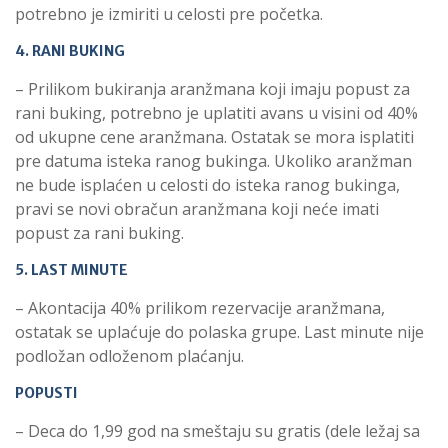
potrebno je izmiriti u celosti pre početka.
4. RANI BUKING
– Prilikom bukiranja aranžmana koji imaju popust za
rani buking, potrebno je uplatiti avans u visini od 40%
od ukupne cene aranžmana. Ostatak se mora isplatiti
pre datuma isteka ranog bukinga. Ukoliko aranžman
ne bude isplaćen u celosti do isteka ranog bukinga,
pravi se novi obračun aranžmana koji neće imati
popust za rani buking.
5. LAST MINUTE
– Akontacija 40% prilikom rezervacije aranžmana,
ostatak se uplaćuje do polaska grupe. Last minute nije
podložan odloženom plaćanju.
POPUSTI
– Deca do 1,99 god na smeštaju su gratis (dele ležaj sa