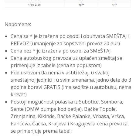
Napomene:
Cena sa * je izražena po osobi i obuhvata SMEŠTAJ I
PREVOZ (umanjenje za sopstveni prevoz 20 eur)
Cena bez * je izražena po osobi za SMEŠTAJ
Cena autobuskog prevoza uz uplaćen smeštaj se
primenjuje iz tabele (cena sa popustom)
Pod uslovom da nema vlastiti ležaj, u svakoj
smeštajnoj jedinici i u svim smenama, jedno dete do 3
godina boravi GRATIS (ima sedište u autobusu, nema
krevet)
Postoji mogućnost polaska iz Subotice, Sombora,
Sente (OMW pumpa kod petlje), Bačke Topole,
Zrenjanina, Kikinde, Bačke Palanke, Vrbasa, Vršca,
Pančeva, Čačka, Kraljeva i Kragujevca-cena prevoza
se primenjuje prema tabeli