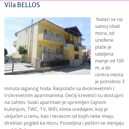
Vila BELLOS
Nalazi se na
samoj obali
mora, od
uređene
plaže je
udaljena
manje od 100
m, a do
centra mesta
je potrebno 3
minuta laganog hoda. Raspolaže sa dvokrevetnim i
trokrevetnim apartmanima. Dečiji krevetići su dostupni
na zahtev. Svaki apartman je opremljen čajnom
kuhinjom, TWC, TV, WiFi, klima uređajem, koji je
uključen u cenu, kao i terasom od kojih neke imaju
direktan pogled ka moru. Posteljina i peškiri se menjaju