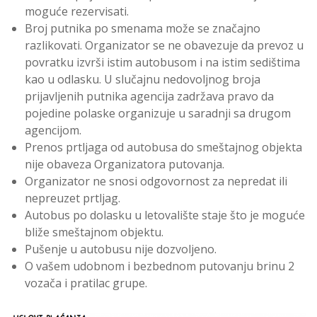
moguće rezervisati.
Broj putnika po smenama može se značajno
razlikovati. Organizator se ne obavezuje da prevoz u
povratku izvrši istim autobusom i na istim sedištima
kao u odlasku. U slučajnu nedovoljnog broja
prijavljenih putnika agencija zadržava pravo da
pojedine polaske organizuje u saradnji sa drugom
agencijom.
Prenos prtljaga od autobusa do smeštajnog objekta
nije obaveza Organizatora putovanja.
Organizator ne snosi odgovornost za nepredat ili
nepreuzet prtljag.
Autobus po dolasku u letovalište staje što je moguće
bliže smeštajnom objektu.
Pušenje u autobusu nije dozvoljeno.
O vašem udobnom i bezbednom putovanju brinu 2
vozača i pratilac grupe.