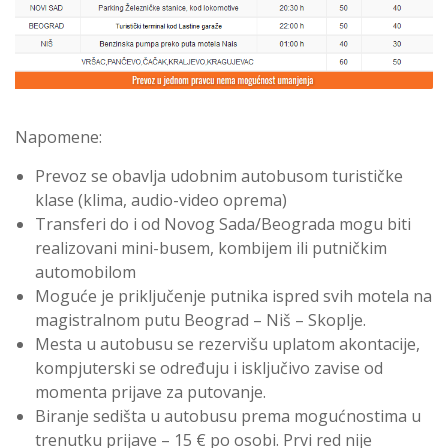
Napomene:
Prevoz se obavlja udobnim autobusom turističke
klase (klima, audio-video oprema)
Transferi do i od Novog Sada/Beograda mogu biti
realizovani mini-busem, kombijem ili putničkim
automobilom
Moguće je priključenje putnika ispred svih motela na
magistralnom putu Beograd – Niš – Skoplje.
Mesta u autobusu se rezervišu uplatom akontacije,
kompjuterski se određuju i isključivo zavise od
momenta prijave za putovanje.
Biranje sedišta u autobusu prema mogućnostima u
trenutku prijave – 15 € po osobi. Prvi red nije