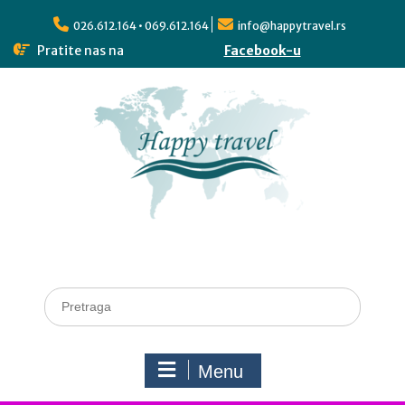
026.612.164 • 069.612.164
info@happytravel.rs
Pratite nas na
Facebook-u
Menu