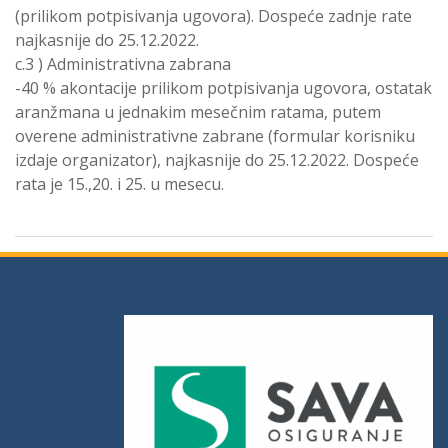
(prilikom potpisivanja ugovora). Dospeće zadnje rate
najkasnije do 25.12.2022.
c.3 ) Administrativna zabrana
-40 % akontacije prilikom potpisivanja ugovora, ostatak
aranžmana u jednakim mesečnim ratama, putem
overene administrativne zabrane (formular korisniku
izdaje organizator), najkasnije do 25.12.2022. Dospeće
rata je 15.,20. i 25. u mesecu.