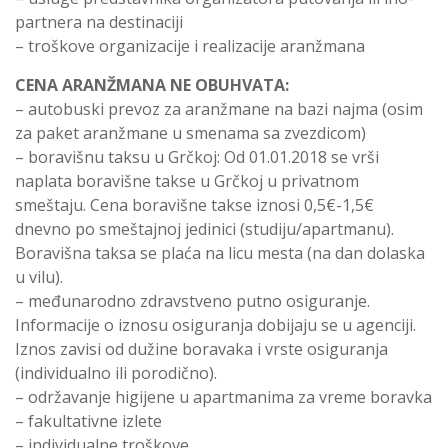
partnera na destinaciji
– troškove organizacije i realizacije aranžmana
CENA ARANŽMANA NE OBUHVATA:
– autobuski prevoz za aranžmane na bazi najma (osim
za paket aranžmane u smenama sa zvezdicom)
– boravišnu taksu u Grčkoj: Od 01.01.2018 se vrši
naplata boravišne takse u Grčkoj u privatnom
smeštaju. Cena boravišne takse iznosi 0,5€-1,5€
dnevno po smeštajnoj jedinici (studiju/apartmanu).
Boravišna taksa se plaća na licu mesta (na dan dolaska
u vilu).
– međunarodno zdravstveno putno osiguranje.
Informacije o iznosu osiguranja dobijaju se u agenciji.
Iznos zavisi od dužine boravaka i vrste osiguranja
(individualno ili porodično).
– održavanje higijene u apartmanima za vreme boravka
– fakultativne izlete
– individualne troškove