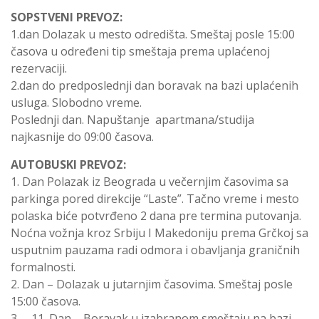
SOPSTVENI PREVOZ:
1.dan Dolazak u mesto odredišta. Smeštaj posle 15:00
časova u određeni tip smeštaja prema uplaćenoj
rezervaciji.
2.dan do predposlednji dan boravak na bazi uplaćenih
usluga. Slobodno vreme.
Poslednji dan. Napuštanje apartmana/studija
najkasnije do 09:00 časova.
AUTOBUSKI PREVOZ:
1. Dan Polazak iz Beograda u večernjim časovima sa
parkinga pored direkcije “Laste”. Tačno vreme i mesto
polaska biće potvrđeno 2 dana pre termina putovanja.
Noćna vožnja kroz Srbiju I Makedoniju prema Grčkoj sa
usputnim pauzama radi odmora i obavljanja graničnih
formalnosti.
2. Dan – Dolazak u jutarnjim časovima. Smeštaj posle
15:00 časova.
3. – 11. Dan – Boravak u izabranom smeštaju na bazi