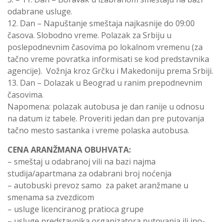
odabrane usluge.
12. Dan – Napuštanje smeštaja najkasnije do 09:00
časova. Slobodno vreme. Polazak za Srbiju u
poslepodnevnim časovima po lokalnom vremenu (za
tačno vreme povratka informisati se kod predstavnika
agencije). Vožnja kroz Grčku i Makedoniju prema Srbiji.
13. Dan – Dolazak u Beograd u ranim prepodnevnim
časovima.
Napomena: polazak autobusa je dan ranije u odnosu
na datum iz tabele. Proveriti jedan dan pre putovanja
tačno mesto sastanka i vreme polaska autobusa.
CENA ARANŽMANA OBUHVATA:
– smeštaj u odabranoj vili na bazi najma
studija/apartmana za odabrani broj noćenja
– autobuski prevoz samo za paket aranžmane u
smenama sa zvezdicom
– usluge licenciranog pratioca grupe
– usluge predstavnika organizatora putovanja ili ino-