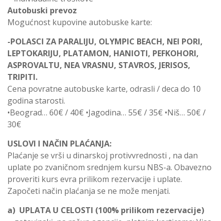
Autobuski prevoz
Mogućnost kupovine autobuske karte:
-POLASCI ZA PARALIJU, OLYMPIC BEACH, NEI PORI,
LEPTOKARIJU, PLATAMON, HANIOTI, PEFKOHORI,
ASPROVALTU, NEA VRASNU, STAVROS, JERISOS,
TRIPITI.
Cena povratne autobuske karte, odrasli / deca do 10
godina starosti.
•Beograd… 60€ / 40€ •Jagodina… 55€ / 35€ •Niš… 50€ /
30€
USLOVI I NAČIN PLAĆANJA:
Plaćanje se vrši u dinarskoj protivvrednosti , na dan
uplate po zvaničnom srednjem kursu NBS-a. Obavezno
proveriti kurs evra prilikom rezervacije i uplate.
Započeti način plaćanja se ne može menjati.
a) UPLATA U CELOSTI (100% prilikom rezervacije)