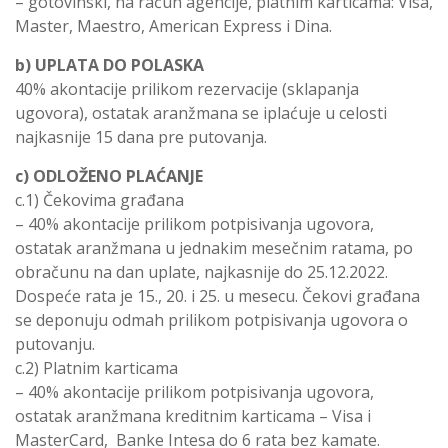
– gotovinski, na račun agencije, platnim karticama: Visa,
Master, Maestro, American Express i Dina.
b) UPLATA DO POLASKA
40% akontacije prilikom rezervacije (sklapanja
ugovora), ostatak aranžmana se iplaćuje u celosti
najkasnije 15 dana pre putovanja.
c) ODLOŽENO PLAĆANJE
c.1) Čekovima građana
– 40% akontacije prilikom potpisivanja ugovora,
ostatak aranžmana u jednakim mesečnim ratama, po
obračunu na dan uplate, najkasnije do 25.12.2022.
Dospeće rata je 15., 20. i 25. u mesecu. Čekovi građana
se deponuju odmah prilikom potpisivanja ugovora o
putovanju.
c.2) Platnim karticama
– 40% akontacije prilikom potpisivanja ugovora,
ostatak aranžmana kreditnim karticama – Visa i
MasterCard, Banke Intesa do 6 rata bez kamate.