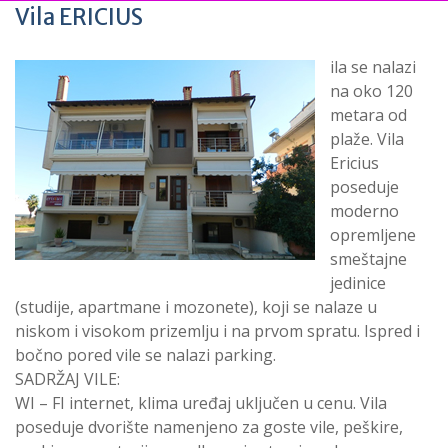
Vila ERICIUS
ila se nalazi
na oko 120
metara od
plaže. Vila
Ericius
poseduje
moderno
opremljene
smeštajne
jedinice
(studije, apartmane i mozonete), koji se nalaze u
niskom i visokom prizemlju i na prvom spratu. Ispred i
bočno pored vile se nalazi parking.
SADRŽAJ VILE:
WI – FI internet, klima uređaj uključen u cenu. Vila
poseduje dvorište namenjeno za goste vile, peškire,