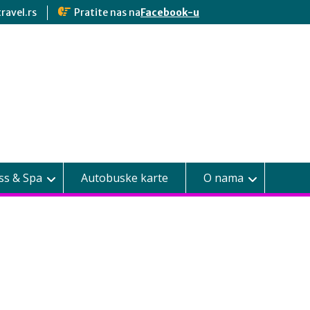
ravel.rs
Pratite nas na
Facebook-u
ss & Spa
Autobuske karte
O nama