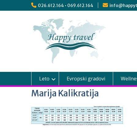
026.612.164 • 069.612.164
info@happyt
Leto
Evropski gradovi
Wellne
Marija Kalikratija