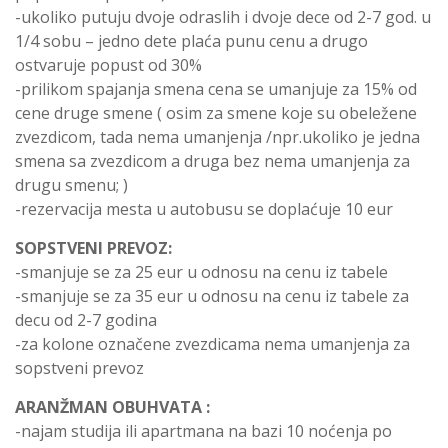
-ukoliko putuju dvoje odraslih i dvoje dece od 2-7 god. u
1/4 sobu – jedno dete plaća punu cenu a drugo
ostvaruje popust od 30%
-prilikom spajanja smena cena se umanjuje za 15% od
cene druge smene ( osim za smene koje su obeležene
zvezdicom, tada nema umanjenja /npr.ukoliko je jedna
smena sa zvezdicom a druga bez nema umanjenja za
drugu smenu; )
-rezervacija mesta u autobusu se doplaćuje 10 eur
SOPSTVENI PREVOZ:
-smanjuje se za 25 eur u odnosu na cenu iz tabele
-smanjuje se za 35 eur u odnosu na cenu iz tabele za
decu od 2-7 godina
-za kolone označene zvezdicama nema umanjenja za
sopstveni prevoz
ARANŽMAN OBUHVATA :
-najam studija ili apartmana na bazi 10 noćenja po