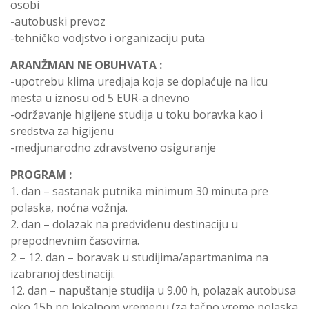
osobi
-autobuski prevoz
-tehničko vodjstvo i organizaciju puta
ARANŽMAN NE OBUHVATA :
-upotrebu klima uredjaja koja se doplaćuje na licu
mesta u iznosu od 5 EUR-a dnevno
-održavanje higijene studija u toku boravka kao i
sredstva za higijenu
-medjunarodno zdravstveno osiguranje
PROGRAM :
1. dan – sastanak putnika minimum 30 minuta pre
polaska, noćna vožnja.
2. dan – dolazak na predviđenu destinaciju u
prepodnevnim časovima.
2 – 12. dan – boravak u studijima/apartmanima na
izabranoj destinaciji.
12. dan – napuštanje studija u 9.00 h, polazak autobusa
oko 15h po lokalnom vremenu (za tačno vreme polaska