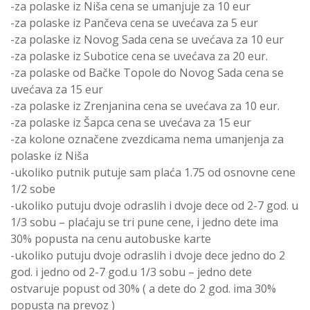
-za polaske iz Niša cena se umanjuje za 10 eur
-za polaske iz Pančeva cena se uvećava za 5 eur
-za polaske iz Novog Sada cena se uvećava za 10 eur
-za polaske iz Subotice cena se uvećava za 20 eur.
-za polaske od Bačke Topole do Novog Sada cena se
uvećava za 15 eur
-za polaske iz Zrenjanina cena se uvećava za 10 eur.
-za polaske iz Šapca cena se uvećava za 15 eur
-za kolone označene zvezdicama nema umanjenja za
polaske iz Niša
-ukoliko putnik putuje sam plaća 1.75 od osnovne cene
1/2 sobe
-ukoliko putuju dvoje odraslih i dvoje dece od 2-7 god. u
1/3 sobu – plaćaju se tri pune cene, i jedno dete ima
30% popusta na cenu autobuske karte
-ukoliko putuju dvoje odraslih i dvoje dece jedno do 2
god. i jedno od 2-7 god.u 1/3 sobu – jedno dete
ostvaruje popust od 30% ( a dete do 2 god. ima 30%
popusta na prevoz )