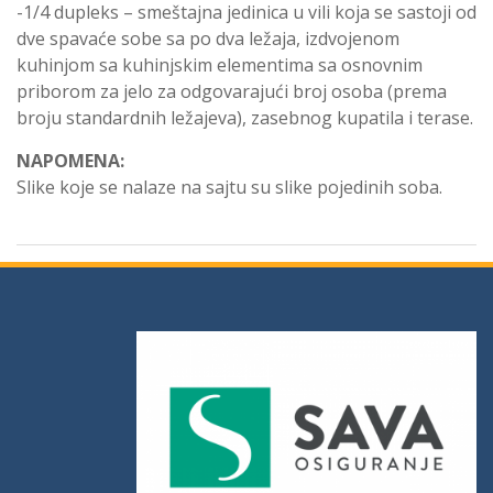
-1/4 dupleks – smeštajna jedinica u vili koja se sastoji od
dve spavaće sobe sa po dva ležaja, izdvojenom
kuhinjom sa kuhinjskim elementima sa osnovnim
priborom za jelo za odgovarajući broj osoba (prema
broju standardnih ležajeva), zasebnog kupatila i terase.
NAPOMENA:
Slike koje se nalaze na sajtu su slike pojedinih soba.