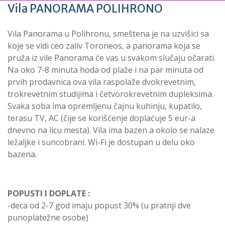
Vila PANORAMA POLIHRONO
Vila Panorama u Polihronu, smeštena je na uzvišici sa
koje se vidi ceo zaliv Toroneos, a panorama koja se
pruža iz vile Panorama će vas u svakom slučaju očarati.
Na oko 7-8 minuta hoda od plaže i na par minuta od
prvih prodavnica ova vila raspolaže dvokrevetnim,
trokrevetnim studijima i četvorokrevetnim dupleksima.
Svaka soba ima opremljenu čajnu kuhinju, kupatilo,
terasu TV, AC (čije se korišćenje doplaćuje 5 eur-a
dnevno na licu mesta). Vila ima bazen a okolo se nalaze
ležaljke i suncobrani. Wi-Fi je dostupan u delu oko
bazena.
POPUSTI I DOPLATE :
-deca od 2-7 god imaju popust 30% (u pratnji dve
punoplatežne osobe)