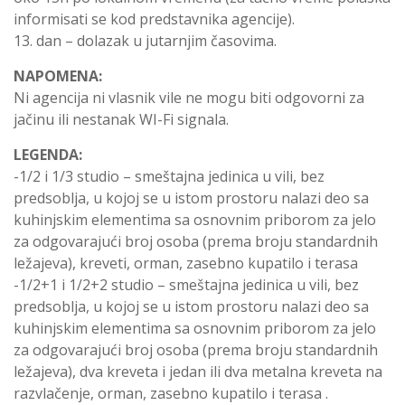
informisati se kod predstavnika agencije).
13. dan – dolazak u jutarnjim časovima.
NAPOMENA:
Ni agencija ni vlasnik vile ne mogu biti odgovorni za
jačinu ili nestanak WI-Fi signala.
LEGENDA:
-1/2 i 1/3 studio – smeštajna jedinica u vili, bez
predsoblja, u kojoj se u istom prostoru nalazi deo sa
kuhinjskim elementima sa osnovnim priborom za jelo
za odgovarajući broj osoba (prema broju standardnih
ležajeva), kreveti, orman, zasebno kupatilo i terasa
-1/2+1 i 1/2+2 studio – smeštajna jedinica u vili, bez
predsoblja, u kojoj se u istom prostoru nalazi deo sa
kuhinjskim elementima sa osnovnim priborom za jelo
za odgovarajući broj osoba (prema broju standardnih
ležajeva), dva kreveta i jedan ili dva metalna kreveta na
razvlačenje, orman, zasebno kupatilo i terasa .