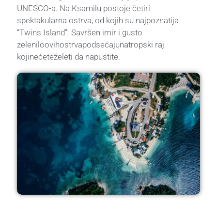
UNESCO-a. Na Ksamilu postoje četiri
spektakularna ostrva, od kojih su najpoznatija
“Twins Island”. Savršen imir i gusto
zeleniloovihostrvapodsećajunatropski raj
kojinećeteželeti da napustite.