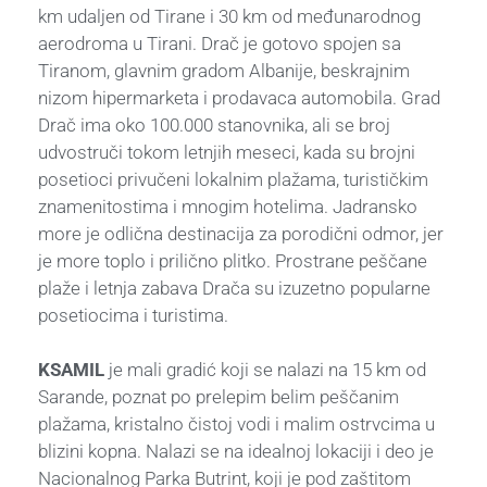
km udaljen od Tirane i 30 km od međunarodnog
aerodroma u Tirani. Drač je gotovo spojen sa
Tiranom, glavnim gradom Albanije, beskrajnim
nizom hipermarketa i prodavaca automobila. Grad
Drač ima oko 100.000 stanovnika, ali se broj
udvostruči tokom letnjih meseci, kada su brojni
posetioci privučeni lokalnim plažama, turističkim
znamenitostima i mnogim hotelima. Jadransko
more je odlična destinacija za porodični odmor, jer
je more toplo i prilično plitko. Prostrane peščane
plaže i letnja zabava Drača su izuzetno popularne
posetiocima i turistima.
KSAMIL
je mali gradić koji se nalazi na 15 km od
Sarande, poznat po prelepim belim peščanim
plažama, kristalno čistoj vodi i malim ostrvcima u
blizini kopna. Nalazi se na idealnoj lokaciji i deo je
Nacionalnog Parka Butrint, koji je pod zaštitom