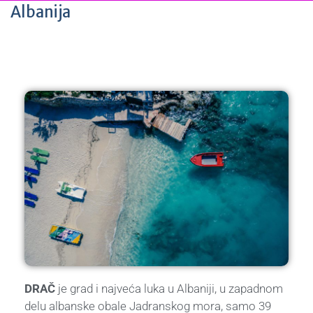
Albanija
DRAČ
je grad i najveća luka u Albaniji, u zapadnom
delu albanske obale Jadranskog mora, samo 39