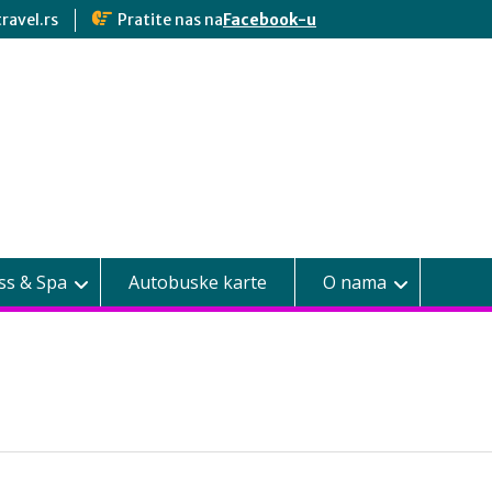
ravel.rs
Pratite nas na
Facebook-u
ss & Spa
Autobuske karte
O nama