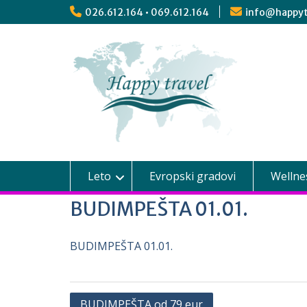
026.612.164 • 069.612.164
info@happyt
Leto
Evropski gradovi
Wellne
BUDIMPEŠTA 01.01.
BUDIMPEŠTA 01.01.
BUDIMPEŠTA od 79 eur