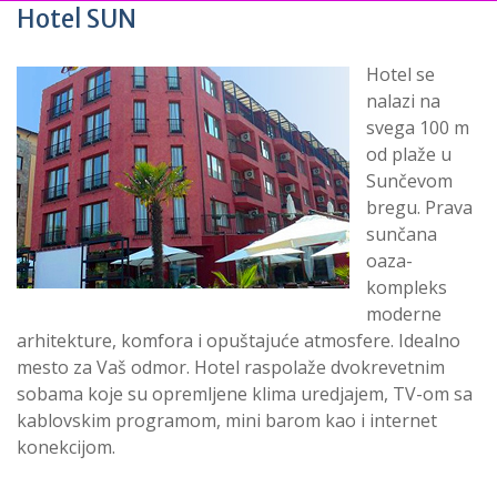
Hotel SUN
Hotel se
nalazi na
svega 100 m
od plaže u
Sunčevom
bregu. Prava
sunčana
oaza-
kompleks
moderne
arhitekture, komfora i opuštajuće atmosfere. Idealno
mesto za Vaš odmor. Hotel raspolaže dvokrevetnim
sobama koje su opremljene klima uredjajem, TV-om sa
kablovskim programom, mini barom kao i internet
konekcijom.