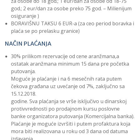
za osobe do 18 god.; 1 eur/dan za osobe od 18-75
god.; 2 eur/dan za osobe preko 75 god. – Milienijum
osiguranje )
BORAVIŠNU TAKSU 6 EUR-a (za ceo period boravka i
plaća se po prelasku granice)
NAČIN PLAĆANJA
30% prilikom rezervacije od cene aranžmana,a
ostatak aranžmana minimum 15 dana pre početka
putovanja.
Moguće je plaćanje i na 6 mesečnih rata putem
čekova građana uz uvećanje od 7%, zaključno sa
15.12.2018.
godine. Sva plaćanja se vrše isključivo u dinarskoj
protivvrednosti po prodajnom kursu poslovne
banke organizatora putovanja (Komercijalna banka).
Plaćanje je moguće izvršiti i putem profaktura koja
mora biti realizovana u roku od 3 dana od datuma
izdavanja.