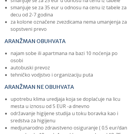
smanjuje se za 25 eur u odnosu na cenu iz tabele
smanjuje se za 35 eur u odnosu na cenu iz tabele za
decu od 2-7 godina
za kolone označene zvezdicama nema umanjenja za
sopstveni prevo
ARANŽMAN OBUHVATA
najam sobe ili apartmana na bazi 10 noćenja po
osobi
autobuski prevoz
tehničko vodjstvo i organizaciju puta
ARANŽMAN NE OBUHVATA
upotrebu klima uredjaja koja se doplaćuje na licu
mesta u iznosu od 5 EUR -a dnevno
održavanje higijene studija u toku boravka kao i
sredstva za higijenu
medjunarodno zdravstveno osiguranje ( 0.5 eur/dan