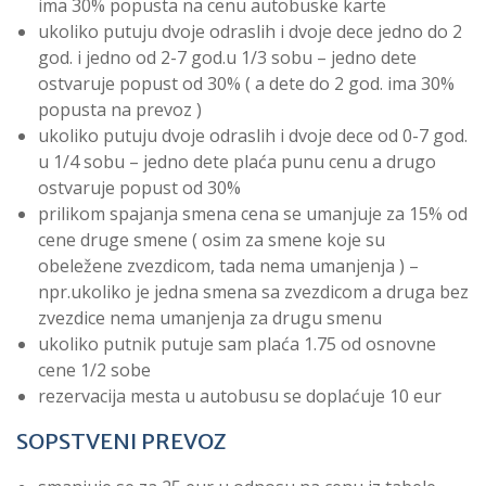
ima 30% popusta na cenu autobuske karte
ukoliko putuju dvoje odraslih i dvoje dece jedno do 2
god. i jedno od 2-7 god.u 1/3 sobu – jedno dete
ostvaruje popust od 30% ( a dete do 2 god. ima 30%
popusta na prevoz )
ukoliko putuju dvoje odraslih i dvoje dece od 0-7 god.
u 1/4 sobu – jedno dete plaća punu cenu a drugo
ostvaruje popust od 30%
prilikom spajanja smena cena se umanjuje za 15% od
cene druge smene ( osim za smene koje su
obeležene zvezdicom, tada nema umanjenja ) –
npr.ukoliko je jedna smena sa zvezdicom a druga bez
zvezdice nema umanjenja za drugu smenu
ukoliko putnik putuje sam plaća 1.75 od osnovne
cene 1/2 sobe
rezervacija mesta u autobusu se doplaćuje 10 eur
SOPSTVENI PREVOZ