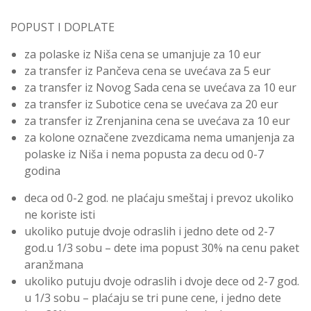
POPUST I DOPLATE
za polaske iz Niša cena se umanjuje za 10 eur
za transfer iz Pančeva cena se uvećava za 5 eur
za transfer iz Novog Sada cena se uvećava za 10 eur
za transfer iz Subotice cena se uvećava za 20 eur
za transfer iz Zrenjanina cena se uvećava za 10 eur
za kolone označene zvezdicama nema umanjenja za
polaske iz Niša i nema popusta za decu od 0-7
godina
deca od 0-2 god. ne plaćaju smeštaj i prevoz ukoliko
ne koriste isti
ukoliko putuje dvoje odraslih i jedno dete od 2-7
god.u 1/3 sobu – dete ima popust 30% na cenu paket
aranžmana
ukoliko putuju dvoje odraslih i dvoje dece od 2-7 god.
u 1/3 sobu – plaćaju se tri pune cene, i jedno dete