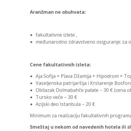
Aranžman ne obuhvata:
fakultativne izlete ,
međunarodno zdravstveno osiguranje: za oso
Cene fakultativnih izleta:
Aja Sofija + Plava Džamija + Hipodrom + To
Vaseljenska patrijaršija i Krstarenje Bosfo
Obilazak Dolmabahče palate – 30 € (cena ob
Tursko veče – 30 €
Azijski deo Istanbula – 20 €
Minimum za realizaciju fakultativnih programa
Smeštaj u nekom od navedenih hotela ili s