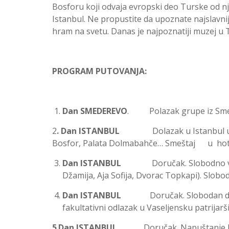
Bosforu koji odvaja evropski deo Turske od nj
Istanbul. Ne propustite da upoznate najslavniju
hram na svetu. Danas je najpoznatiji muzej u 
PROGRAM PUTOVANJA:
Dan SMEDEREVO
. Polazak grupe iz Smed
2
. Dan ISTANBUL
Dolazak u Istanbul u pre
Bosfor, Palata Dolmabahče… Smeštaj u hote
Dan ISTANBUL
Doručak. Slobodno vreme 
Džamija, Aja Sofija, Dvorac Topkapi). Slob
Dan ISTANBUL
Doručak. Slobodan dan za 
fakultativni odlazak u Vaseljensku patrijar
5
.
Dan ISTANBUL
Doručak. Napuštanje hotela.