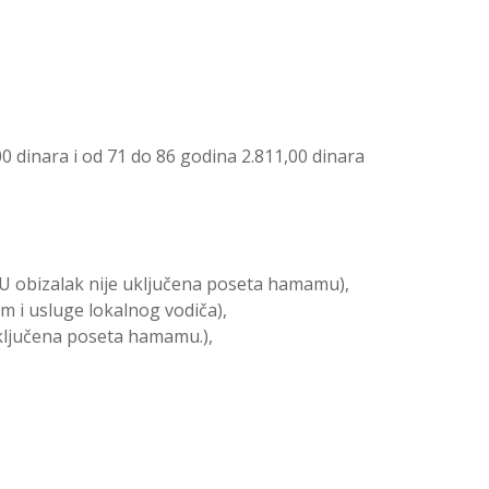
 dinara i od 71 do 86 godina 2.811,00 dinara
. U obizalak nije uključena poseta hamamu),
m i usluge lokalnog vodiča),
uključena poseta hamamu.),