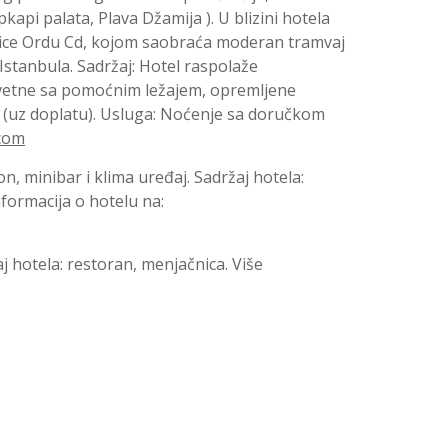
kapi palata, Plava Džamija ). U blizini hotela
lice Ordu Cd, kojom saobraća moderan tramvaj
Istanbula. Sadržaj: Hotel raspolaže
revetne sa pomoćnim ležajem, opremljene
 (uz doplatu). Usluga: Noćenje sa doručkom
com
n, minibar i klima uređaj. Sadržaj hotela:
nformacija o hotelu na:
j hotela: restoran, menjačnica. Više