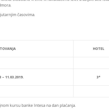
dmora.
jutarnjim časovima.
UTOVANJA
HOTEL
 – 11.03.2019.
3*
ajnom kursu banke Intesa na dan plaćanja.