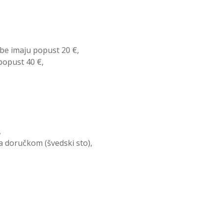
obe imaju popust 20 €,
 popust 40 €,
,
sa doručkom (švedski sto),