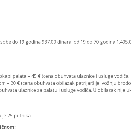
be do 19 godina 937,00 dinara, od 19 do 70 godina 1.405,00
pkapi palata – 45 € (cena obuhvata ulaznice i usluge vodiča
rom – 20 € (cena obuhvata obilazak patrijaršije, vožnju brodo
uhvata ulaznice za palatu i usluge vodiča. U obilazak nije 
 je 25 putnika.
ličnom: