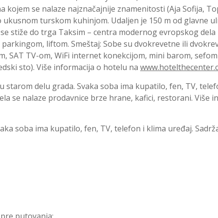
a kojem se nalaze najznačajnije znamenitosti (Aja Sofija, Top
lo ukusnom turskom kuhinjom. Udaljen je 150 m od glavne u
jim se stiže do trga Taksim – centra modernog evropskog dela 
 parkingom, liftom. Smeštaj: Sobe su dvokrevetne ili dvok
m, SAT TV-om, WiFi internet konekcijom, mini barom, sefom
dski sto). Više informacija o hotelu na
www.hotelthecenter.
 u starom delu grada. Svaka soba ima kupatilo, fen, TV, telefo
ela se nalaze prodavnice brze hrane, kafici, restorani. Više i
aka soba ima kupatilo, fen, TV, telefon i klima uređaj. Sadrža
 pre putovanja;