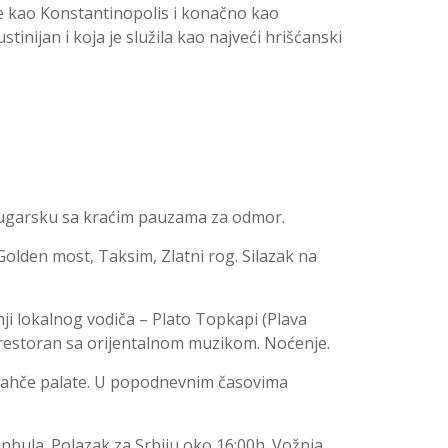
je kao Konstantinopolis i konačno kao
inijan i koja je služila kao najveći hrišćanski
garsku sa kraćim pauzama za odmor.
en most, Taksim, Zlatni rog. Silazak na
i lokalnog vodiča – Plato Topkapi (Plava
 restoran sa orijentalnom muzikom. Noćenje.
ahče palate. U popodnevnim časovima
bula. Polazak za Srbiju oko 16:00h. Vožnja