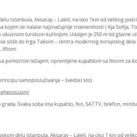
delu Istanbula, Aksaray – Laleli, na oko 1km od velikog pokr
a kojem se nalaze najznačajnije znamenitosti ( Aja Sofija, Top
lo ukusnom turskom kuhinjom. Udaljen je 250 m od glavne u
jim se stiže do trga Taksim – centra modernog evropskog dela 
 liftom.
e sa pomoćnim ležajem, opremljene kupatilom sa fenom za k
rincipu samoposluživanja – švedski sto)
ephesus.com/
 grada. Svaka soba ima kupatilo, fen, SATTV, telefon, minibar
skom delu istanbula, Aksaray – Laleli, na oko 1 km od velik