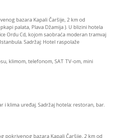
ivenog bazara Kapali Čaršije, 2 km od
kapi palata, Plava Džamija ). U blizini hotela
lice Ordu Cd, kojom saobraća moderan tramvaj
Istanbula. Sadržaj: Hotel raspolaže
osu, klimom, telefonom, SAT TV-om, mini
 i klima uređaj. Sadržaj hotela: restoran, bar.
og pokrivenog bazara Kapali Čaršije, 2 km od