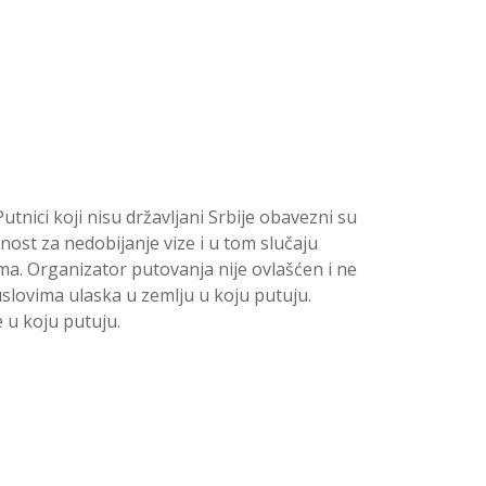
tnici koji nisu državljani Srbije obavezni su
ost za nedobijanje vize i u tom slučaju
a. Organizator putovanja nije ovlašćen i ne
 uslovima ulaska u zemlju u koju putuju.
 u koju putuju.