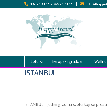
026.612.164 • 069.612.164
info@happyt
Leto
Evropski gradovi
Wellne
ISTANBUL
ISTANBUL – jedini grad na svetu koji se prost