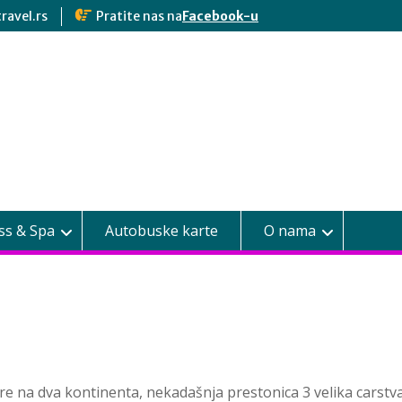
ravel.rs
Pratite nas na
Facebook-u
ss & Spa
Autobuske karte
O nama
ire na dva kontinenta, nekadašnja prestonica 3 velika carstv