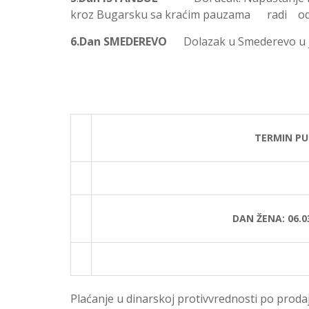
kroz Bugarsku sa kraćim pauzama radi o
6.Dan SMEDEREVO
Dolazak u Smederevo u 
TERMIN P
DAN ŽENA: 06.03
Plaćanje u dinarskoj protivvrednosti po prod