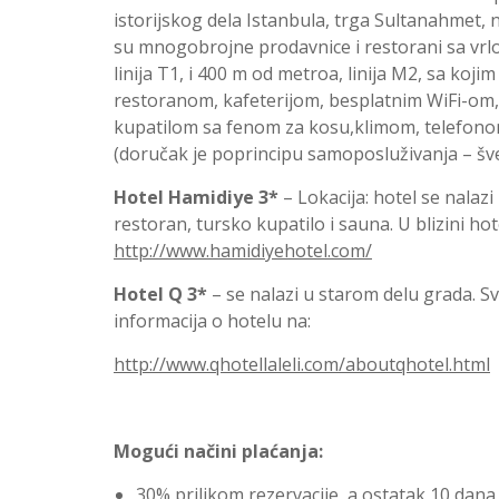
istorijskog dela Istanbula, trga Sultanahmet, n
su mnogobrojne prodavnice i restorani sa vr
linija T1, i 400 m od metroa, linija M2, sa ko
restoranom, kafeterijom, besplatnim WiFi-om,
kupatilom sa fenom za kosu,klimom, telefono
(doručak je poprincipu samoposluživanja – šve
Hotel Hamidiye 3*
– Lokacija: hotel se nalazi
restoran, tursko kupatilo i sauna. U blizini hot
http://www.hamidiyehotel.com/
Hotel Q 3*
– se nalazi u starom delu grada. Sv
informacija o hotelu na:
http://www.qhotellaleli.com/aboutqhotel.html
Mogući načini plaćanja:
30% prilikom rezervacije, a ostatak 10 dana