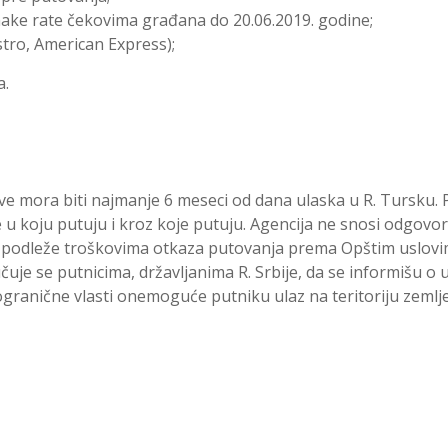
dnake rate čekovima građana do 20.06.2019. godine;
stro, American Express);
a.
e mora biti najmanje 6 meseci od dana ulaska u R. Tursku. Pu
u koju putuju i kroz koje putuju. Agencija ne snosi odgovorn
i podleže troškovima otkaza putovanja prema Opštim uslovim
čuje se putnicima, državljanima R. Srbije, da se informišu o
granične vlasti onemoguće putniku ulaz na teritoriju zemlje