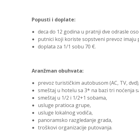
Popusti i doplate:
deca do 12 godina u pratnji dve odrasle os
putnici koji koriste sopstveni prevoz imaju
doplata za 1/1 sobu 70 €.
Aranžman obuhvata:
prevoz turističkim autobusom (AC, TV, dvd)
smeštaj u hotelu sa 3* na bazi tri noćenja 
smeštaj u 1/2 i 1/2+1 sobama,
usluge pratioca grupe,
usluge lokalnog vodiča,
panoramsko razgledanje grada,
troškovi organizacije putovanja.