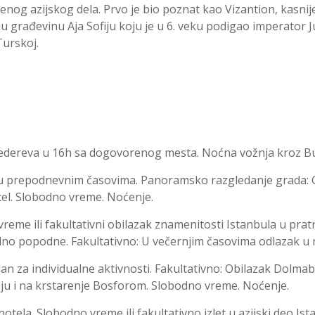
enog azijskog dela. Prvo je bio poznat kao Vizantion, kasni
 građevinu Aja Sofiju koju je u 6. veku podigao imperator Just
Turskoj.
ereva u 16h sa dogovorenog mesta. Noćna vožnja kroz Bu
podnevnim časovima. Panoramsko razgledanje grada: Gold
l. Slobodno vreme. Noćenje.
ili fakultativni obilazak znamenitosti Istanbula u pratnj
odno popodne. Fakultativno: U večernjim časovima odlazak u
individualne aktivnosti. Fakultativno: Obilazak Dolmab
šiju i na krstarenje Bosforom. Slobodno vreme. Noćenje.
 Slobodno vreme ili fakultativno izlet u azijski deo Istan