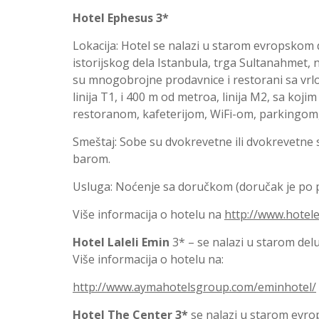
Hotel Ephesus 3*
Lokacija: Hotel se nalazi u starom evropskom 
istorijskog dela Istanbula, trga Sultanahmet, n
su mnogobrojne prodavnice i restorani sa vr
linija T1, i 400 m od metroa, linija M2, sa ko
restoranom, kafeterijom, WiFi-om, parkingom,
Smeštaj: Sobe su dvokrevetne ili dvokrevetn
barom.
Usluga: Noćenje sa doručkom (doručak je po p
Više informacija o hotelu na
http://www.hotel
Hotel Laleli Emin
3* – se nalazi u starom delu
Više informacija o hotelu na:
http://www.aymahotelsgroup.com/eminhotel/
Hotel The Center 3*
se nalazi u starom evrop