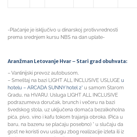
-Plaćanje je isključivo u dinarskoj protivvrednosti
prema srednjem kursu NBS na dan uplate-
Aranžman Letovanje Hvar – Stari grad obuhvata:
– Vanlinijski prevoz autobusom,
– Smeštaj na bazi LIGHT ALL INCLUSIVE USLUGE
u
hotelu – ARCADA SUNNY hotel 2*
u samom Starom
Gradu, na HVARU. Usluga LIGHT ALL INCLUSIVE
podrazumeva doručak, brunch i večeru na bazi
švedskog stola, uz uključena domaća bezalkoholna
pića, pivo, vino i kafu tokom trajanja obroka. (Pića u
baru, na bazenu se plaćaju posebno) * u slučaju da
gost ne koristi ovu uslugu zbog realizacije izleta ili iz