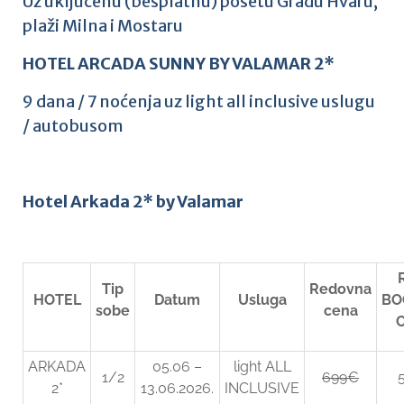
Uz uključenu (besplatnu) posetu Gradu Hvaru,
plaži Milna i Mostaru
HOTEL ARCADA SUNNY BY VALAMAR 2*
9 dana / 7 noćenja uz light all inclusive uslugu
/ autobusom
Hotel Arkada 2* by Valamar
Tip
Redovna
HOTEL
Datum
Usluga
BO
sobe
cena
ARKADA
05.06 –
light ALL
1/2
699€
2*
13.06.2026.
INCLUSIVE