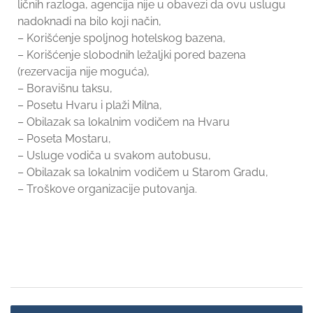
ličnih razloga, agencija nije u obavezi da ovu uslugu
nadoknadi na bilo koji način,
– Korišćenje spoljnog hotelskog bazena,
– Korišćenje slobodnih ležaljki pored bazena
(rezervacija nije moguća),
– Boravišnu taksu,
– Posetu Hvaru i plaži Milna,
– Obilazak sa lokalnim vodičem na Hvaru
– Poseta Mostaru,
– Usluge vodiča u svakom autobusu,
– Obilazak sa lokalnim vodičem u Starom Gradu,
– Troškove organizacije putovanja.