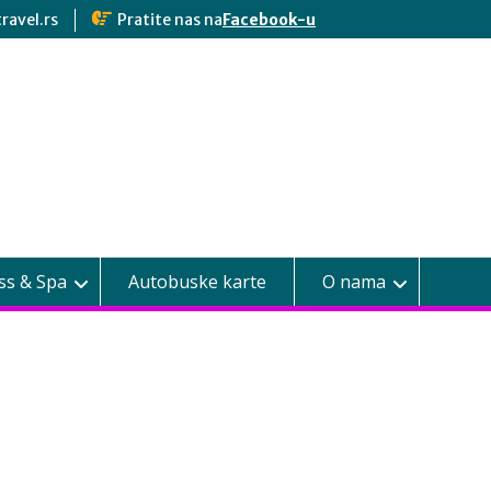
ravel.rs
Pratite nas na
Facebook-u
ss & Spa
Autobuske karte
O nama