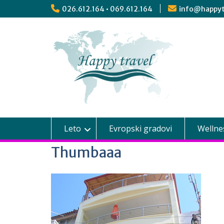
026.612.164 • 069.612.164
info@happyt
Leto
Evropski gradovi
Wellne
Thumbaaa