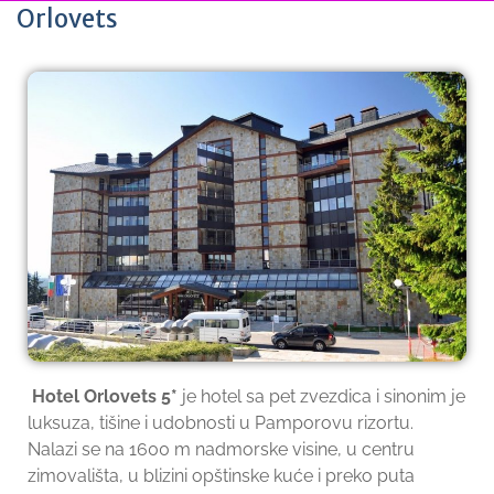
Orlovets
Hotel Orlovets 5*
je hotel sa pet zvezdica i sinonim je
luksuza, tišine i udobnosti u Pamporovu rizortu.
Nalazi se na 1600 m nadmorske visine, u centru
zimovališta, u blizini opštinske kuće i preko puta