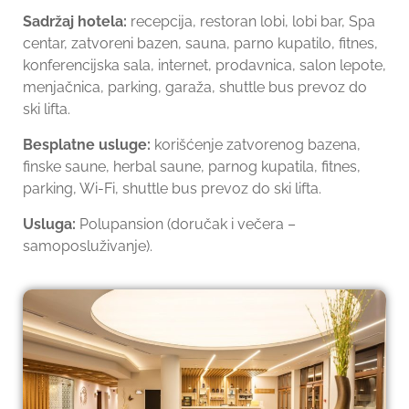
Sadržaj hotela:
recepcija, restoran lobi, lobi bar, Spa
centar, zatvoreni bazen, sauna, parno kupatilo, fitnes,
konferencijska sala, internet, prodavnica, salon lepote,
menjačnica, parking, garaža, shuttle bus prevoz do
ski lifta.
Besplatne usluge:
korišćenje zatvorenog bazena,
finske saune, herbal saune, parnog kupatila, fitnes,
parking, Wi-Fi, shuttle bus prevoz do ski lifta.
Usluga:
Polupansion (doručak i večera –
samoposluživanje).