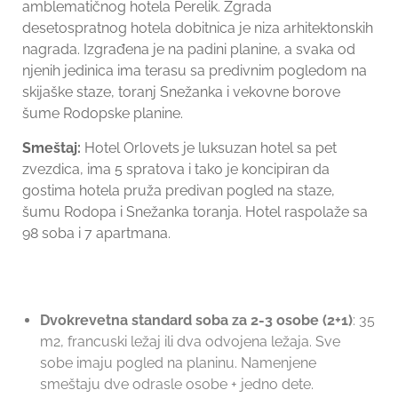
amblematičnog hotela Perelik. Zgrada
desetospratnog hotela dobitnica je niza arhitektonskih
nagrada. Izgrađena je na padini planine, a svaka od
njenih jedinica ima terasu sa predivnim pogledom na
skijaške staze, toranj Snežanka i vekovne borove
šume Rodopske planine.
Smeštaj:
Hotel Orlovets je luksuzan hotel sa pet
zvezdica, ima 5 spratova i tako je koncipiran da
gostima hotela pruža predivan pogled na staze,
šumu Rodopa i Snežanka toranja. Hotel raspolaže sa
98 soba i 7 apartmana.
Dvokrevetna standard soba za 2-3 osobe (2+1)
: 35
m2, francuski ležaj ili dva odvojena ležaja. Sve
sobe imaju pogled na planinu. Namenjene
smeštaju dve odrasle osobe + jedno dete.