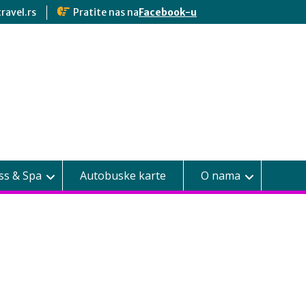
ravel.rs
Pratite nas na
Facebook-u
ss & Spa
Autobuske karte
O nama