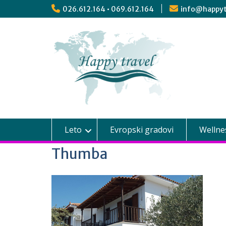
026.612.164 • 069.612.164
info@happyt
Leto
Evropski gradovi
Wellne
Thumba