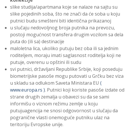
slike studija/apartmana koje se nalaze na sajtu su
slike pojedinih soba, što ne znači da će soba u koju
putnici budu smešteni biti identična prikazanoj
u slučaju nedovoljnog broja putnika na prevozu,
postoji mogućnost transfera drugim vozilom sa dela
puta do (ili sa) destinacije
maloletna lica, ukoliko putuju bez oba ili sa jednim
roditeljem, moraju imati saglasnost roditelja koji ne
putuje, overenu u opštini ili sudu
svi putnici, državljani Republike Srbije, koji poseduju
biometrijske pasoše mogu putovati u Grčku bez viza
u skladu sa odlukom Saveta Ministara EU
(
www.europa.rs )
. Putnici koji koriste pasoše izdate od
strane drugih zemalja u obavezi su da se sami
informišu o viznom režimu zemlje u koju
putujuagencija ne snosi odgovornost u slučaju da
pogranične vlasti onemoguće putniku ulaz na
teritoriju Evropske unije.