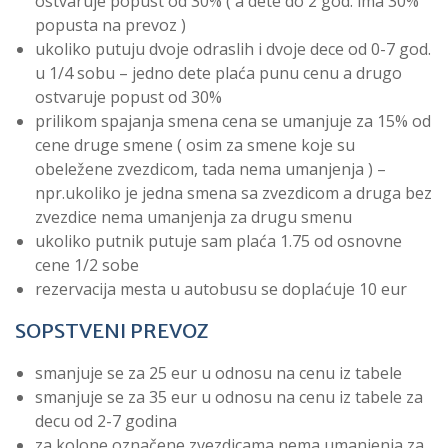
ostvaruje popust od 30% ( a dete do 2 god. ima 30%
popusta na prevoz )
ukoliko putuju dvoje odraslih i dvoje dece od 0-7 god.
u 1/4 sobu – jedno dete plaća punu cenu a drugo
ostvaruje popust od 30%
prilikom spajanja smena cena se umanjuje za 15% od
cene druge smene ( osim za smene koje su
obeležene zvezdicom, tada nema umanjenja ) –
npr.ukoliko je jedna smena sa zvezdicom a druga bez
zvezdice nema umanjenja za drugu smenu
ukoliko putnik putuje sam plaća 1.75 od osnovne
cene 1/2 sobe
rezervacija mesta u autobusu se doplaćuje 10 eur
SOPSTVENI PREVOZ
smanjuje se za 25 eur u odnosu na cenu iz tabele
smanjuje se za 35 eur u odnosu na cenu iz tabele za
decu od 2-7 godina
za kolone označene zvezdicama nema umanjenja za