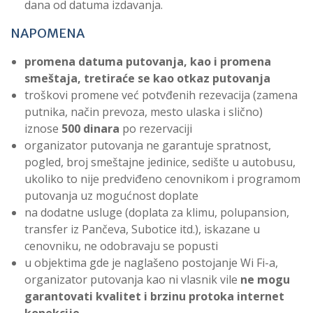
dana od datuma izdavanja.
NAPOMENA
promena datuma putovanja, kao i promena
smeštaja, tretiraće se kao otkaz putovanja
troškovi promene već potvđenih rezevacija (zamena
putnika, način prevoza, mesto ulaska i slično)
iznose
500
dinara
po rezervaciji
organizator putovanja ne garantuje spratnost,
pogled, broj smeštajne jedinice, sedište u autobusu,
ukoliko to nije predviđeno cenovnikom i programom
putovanja uz mogućnost doplate
na dodatne usluge (doplata za klimu, polupansion,
transfer iz Pančeva, Subotice itd.), iskazane u
cenovniku, ne odobravaju se popusti
u objektima gde je naglašeno postojanje Wi Fi-a,
organizator putovanja kao ni vlasnik vile
ne mogu
garantovati kvalitet i brzinu protoka internet
konekcije