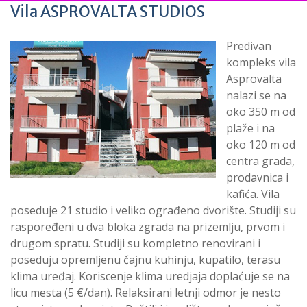
Vila ASPROVALTA STUDIOS
Predivan
kompleks vila
Asprovalta
nalazi se na
oko 350 m od
plaže i na
oko 120 m od
centra grada,
prodavnica i
kafića. Vila
poseduje 21 studio i veliko ograđeno dvorište. Studiji su
raspoređeni u dva bloka zgrada na prizemlju, prvom i
drugom spratu. Studiji su kompletno renovirani i
poseduju opremljenu čajnu kuhinju, kupatilo, terasu
klima uređaj. Koriscenje klima uredjaja doplaćuje se na
licu mesta (5 €/dan). Relaksirani letnji odmor je nesto