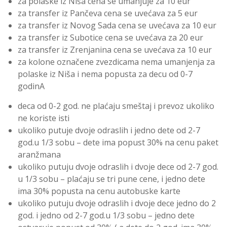
za polaske iz Niša cena se umanjuje za 10 eur
za transfer iz Pančeva cena se uvećava za 5 eur
za transfer iz Novog Sada cena se uvećava za 10 eur
za transfer iz Subotice cena se uvećava za 20 eur
za transfer iz Zrenjanina cena se uvećava za 10 eur
za kolone označene zvezdicama nema umanjenja za
polaske iz Niša i nema popusta za decu od 0-7
godinA
deca od 0-2 god. ne plaćaju smeštaj i prevoz ukoliko
ne koriste isti
ukoliko putuje dvoje odraslih i jedno dete od 2-7
god.u 1/3 sobu – dete ima popust 30% na cenu paket
aranžmana
ukoliko putuju dvoje odraslih i dvoje dece od 2-7 god.
u 1/3 sobu – plaćaju se tri pune cene, i jedno dete
ima 30% popusta na cenu autobuske karte
ukoliko putuju dvoje odraslih i dvoje dece jedno do 2
god. i jedno od 2-7 god.u 1/3 sobu – jedno dete