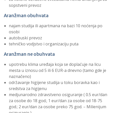
sopstveni prevoz
Aranžman obuhvata
najam studija ili apartmana na bazi 10 noćenja po
osobi
autobuski prevoz
tehničko vodjstvo i organizaciju puta
Aranžman ne obuhvata
upotrebu klima uređaja koja se doplaćuje na licu
mesta u iznosu od 5 ili 6 EUR-a dnevno (tamo gde je
naznačeno)
održavanje higijene studija u toku boravka kao i
sredstva za higijenu
medjunarodno zdravstveno osiguranje ( 0.5 eur/dan
za osobe do 18 god.; 1 eur/dan za osobe od 18-75
god.; 2 eur/dan za osobe preko 75 god. – Milienijum
osiguranje )