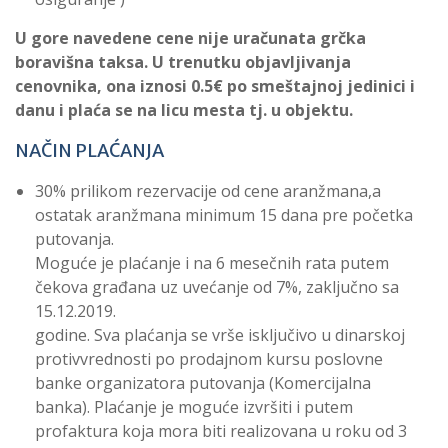
U gore navedene cene nije uračunata grčka
boravišna taksa. U trenutku objavljivanja
cenovnika, ona iznosi 0.5€ po smeštajnoj jedinici i
danu i plaća se na licu mesta tj. u objektu.
NAČIN PLAĆANJA
30% prilikom rezervacije od cene aranžmana,a
ostatak aranžmana minimum 15 dana pre početka
putovanja.
Moguće je plaćanje i na 6 mesečnih rata putem
čekova građana uz uvećanje od 7%, zaključno sa
15.12.2019.
godine. Sva plaćanja se vrše isključivo u dinarskoj
protivvrednosti po prodajnom kursu poslovne
banke organizatora putovanja (Komercijalna
banka). Plaćanje je moguće izvršiti i putem
profaktura koja mora biti realizovana u roku od 3