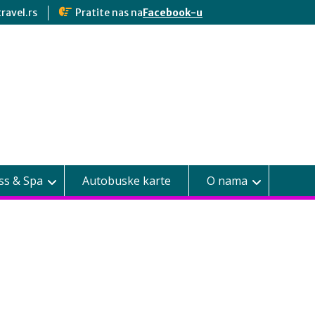
ravel.rs
Pratite nas na
Facebook-u
ss & Spa
Autobuske karte
O nama