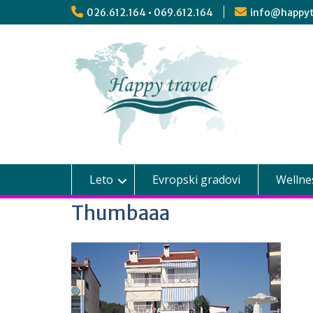
026.612.164 • 069.612.164
info@happyt
Leto
Evropski gradovi
Wellne
Thumbaaa