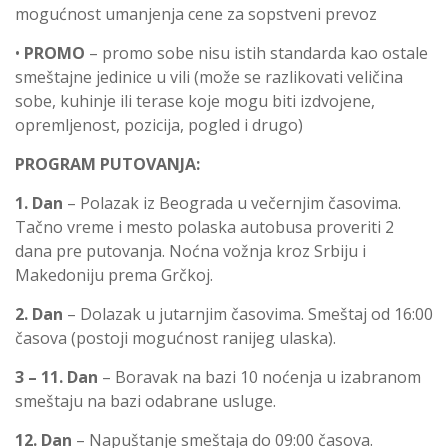
mogućnost umanjenja cene za sopstveni prevoz
•
PROMO
– promo sobe nisu istih standarda kao ostale
smeštajne jedinice u vili (može se razlikovati veličina
sobe, kuhinje ili terase koje mogu biti izdvojene,
opremljenost, pozicija, pogled i drugo)
PROGRAM PUTOVANJA:
1. Dan
– Polazak iz Beograda u večernjim časovima.
Tačno vreme i mesto polaska autobusa proveriti 2
dana pre putovanja. Noćna vožnja kroz Srbiju i
Makedoniju prema Grčkoj.
2. Dan
– Dolazak u jutarnjim časovima. Smeštaj od 16:00
časova (postoji mogućnost ranijeg ulaska).
3 – 11. Dan
– Boravak na bazi 10 noćenja u izabranom
smeštaju na bazi odabrane usluge.
12. Dan
– Napuštanje smeštaja do 09:00 časova.