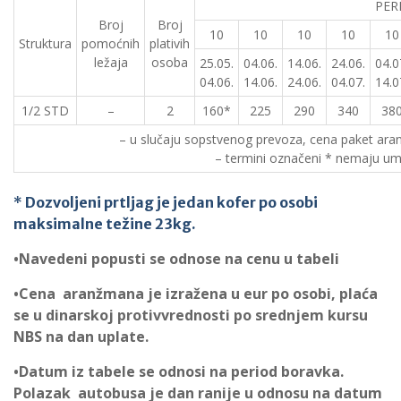
PER
Broj
Broj
10
10
10
10
10
Struktura
pomoćnih
plativih
ležaja
osoba
25.05.
04.06.
14.06.
24.06.
04.0
04.06.
14.06.
24.06.
04.07.
14.0
1/2 STD
–
2
160*
225
290
340
38
– u slučaju sopstvenog prevoza, cena paket ara
– termini označeni * nemaju um
*
Dozvoljeni prtljag je jedan kofer po osobi
maksimalne težine 23kg.
•Navedeni popusti se odnose na cenu u tabeli
•
Cena aranžmana je izražena u eur po osobi, plaća
se u dinarskoj protivvrednosti po srednjem kursu
NBS na dan uplate.
•
Datum iz tabele se odnosi na period boravka.
Polazak autobusa je dan ranije u odnosu na datum