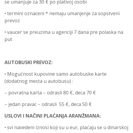
se umanjuje za 30 € po plativoj osobi
• termini oznaceni * nemaju umanjenje za sopstveni
prevoz
• vaucer se preuzima u agenciji 7 dana pre polaska na
put
AUTOBUSKI PREVOZ:
• Mogućnost kupovine samo autobuske karte
(dodatnog mesta u autobusu) :
– povratna karta – odrasli 80 €, deca 70 €
– jedan pravac – odrasli 55 €, deca 50 €
USLOVI I NAČINI PLAĆANJA ARANŽMANA:
• svi navedeni iznosi koji su u eur, plaćaju se u dinarskoj