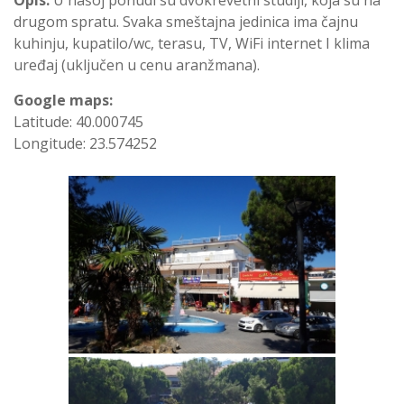
drugom spratu. Svaka smeštajna jedinica ima čajnu
kuhinju, kupatilo/wc, terasu, TV, WiFi internet I klima
uređaj (uključen u cenu aranžmana).
Google maps:
Latitude: 40.000745
Longitude: 23.574252