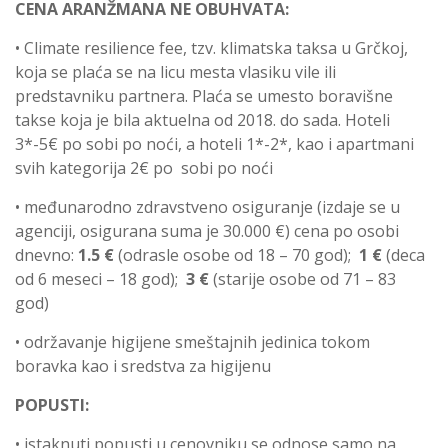
CENA ARANŽMANA NE OBUHVATA:
• Climate resilience fee, tzv. klimatska taksa u Grčkoj,
koja se plaća se na licu mesta vlasiku vile ili
predstavniku partnera. Plaća se umesto boravišne
takse koja je bila aktuelna od 2018. do sada. Hoteli
3*-5€ po sobi po noći, a hoteli 1*-2*, kao i apartmani
svih kategorija 2€ po sobi po noći
• međunarodno zdravstveno osiguranje (izdaje se u
agenciji, osigurana suma je 30.000 €) cena po osobi
dnevno:
1.5 €
(odrasle osobe od 18 – 70 god);
1 €
(deca
od 6 meseci – 18 god);
3 €
(starije osobe od 71 – 83
god)
• održavanje higijene smeštajnih jedinica tokom
boravka kao i sredstva za higijenu
POPUSTI:
• istaknuti popusti u cenovniku se odnose samo na