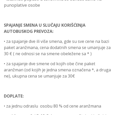
punoplative osobe
SPAJANJE SMENA U SLUČAJU KORIŠĆENJA
AUTOBUSKOG PREVOZA:
• za spajanje dve ili više smena, gde su sve cene na bazi
paket aranžmana, cena dodatnih smena se umanjuje za
30 € ( ne odnosi se na smene obeležene sa * )
• za spajanje dve smene od kojih obe čine paket
aranžman (od kojih je jedna smena označena *, a druga
ne), ukupna cena se umanjuje za 30€
DOPLATE:
• za jednu odraslu osobu 80 % od cene aranžmana