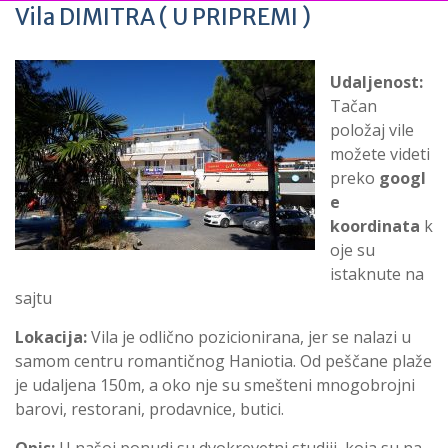
Vila DIMITRA ( U PRIPREMI )
Udaljenost:
Tačan
položaj vile
možete videti
preko
googl
e
koordinata
k
oje su
istaknute na
sajtu
Lokacija:
Vila je odlično pozicionirana, jer se nalazi u
samom centru romantičnog Haniotia. Od peščane plaže
je udaljena 150m, a oko nje su smešteni mnogobrojni
barovi, restorani, prodavnice, butici.
Opis:
U našoj ponudi su dvokrevetni studiji, koja su na