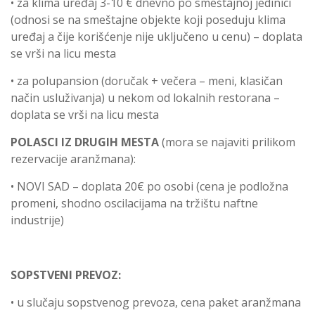
• za klima uređaj 3-10 € dnevno po smeštajnoj jedinici
(odnosi se na smeštajne objekte koji poseduju klima
uređaj a čije korišćenje nije uključeno u cenu) – doplata
se vrši na licu mesta
• za polupansion (doručak + večera – meni, klasičan
način usluživanja) u nekom od lokalnih restorana –
doplata se vrši na licu mesta
POLASCI IZ DRUGIH MESTA
(mora se najaviti prilikom
rezervacije aranžmana):
• NOVI SAD – doplata 20€ po osobi (cena je podložna
promeni, shodno oscilacijama na tržištu naftne
industrije)
SOPSTVENI PREVOZ:
• u slučaju sopstvenog prevoza, cena paket aranžmana