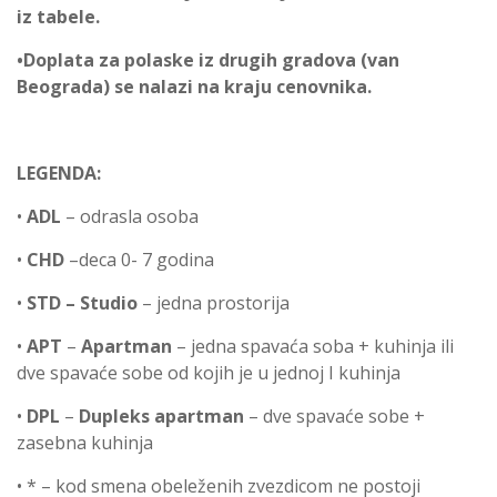
iz tabele.
•
Doplata za polaske iz drugih gradova (van
Beograda) se nalazi na kraju cenovnika.
LEGENDA:
•
ADL
– odrasla osoba
•
CHD
–deca 0- 7 godina
•
STD –
Studio
– jedna prostorija
•
APT
–
Apartman
– jedna spavaća soba + kuhinja ili
dve spavaće sobe od kojih je u jednoj I kuhinja
•
DPL
–
Dupleks apartman
– dve spavaće sobe +
zasebna kuhinja
• * – kod smena obeleženih zvezdicom ne postoji