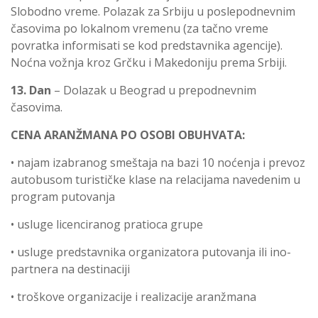
Slobodno vreme. Polazak za Srbiju u poslepodnevnim
časovima po lokalnom vremenu (za tačno vreme
povratka informisati se kod predstavnika agencije).
Noćna vožnja kroz Grčku i Makedoniju prema Srbiji.
13. Dan
– Dolazak u Beograd u prepodnevnim
časovima.
CENA ARANŽMANA PO OSOBI OBUHVATA:
• najam izabranog smeštaja na bazi 10 noćenja i prevoz
autobusom turističke klase na relacijama navedenim u
program putovanja
• usluge licenciranog pratioca grupe
• usluge predstavnika organizatora putovanja ili ino-
partnera na destinaciji
• troškove organizacije i realizacije aranžmana