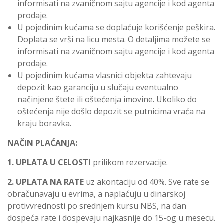
informisati na zvaničnom sajtu agencije i kod agenta
prodaje.
U pojedinim kućama se doplaćuje korišćenje peškira.
Doplata se vrši na licu mesta. O detaljima možete se
informisati na zvaničnom sajtu agencije i kod agenta
prodaje.
U pojedinim kućama vlasnici objekta zahtevaju
depozit kao garanciju u slučaju eventualno
načinjene štete ili oštećenja imovine. Ukoliko do
oštećenja nije došlo depozit se putnicima vraća na
kraju boravka.
NAČIN PLAĆANJA:
1. UPLATA U CELOSTI
prilikom rezervacije.
2. UPLATA NA RATE
uz akontaciju od 40%. Sve rate se
obračunavaju u evrima, a naplaćuju u dinarskoj
protivvrednosti po srednjem kursu NBS, na dan
dospeća rate i dospevaju najkasnije do 15-og u mesecu.