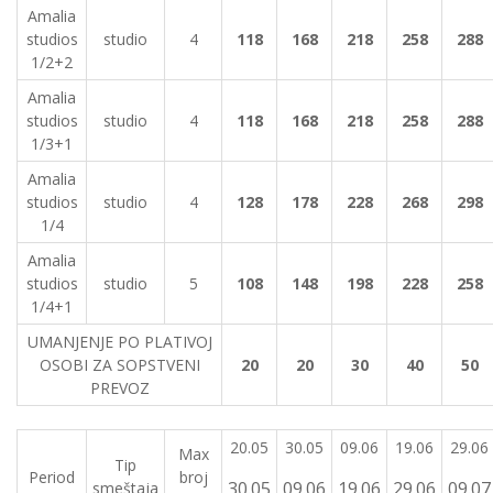
Amalia
studios
studio
4
118
168
218
258
288
1/2+2
Amalia
studios
studio
4
118
168
218
258
288
1/3+1
Amalia
studios
studio
4
128
178
228
268
298
1/4
Amalia
studios
studio
5
108
148
198
228
258
1/4+1
UMANJENJE PO PLATIVOJ
OSOBI ZA SOPSTVENI
20
20
30
40
50
PREVOZ
20.05
30.05
09.06
19.06
29.06
Max
Tip
Period
broj
30.05
09.06
19.06
29.06
09.07
smeštaja