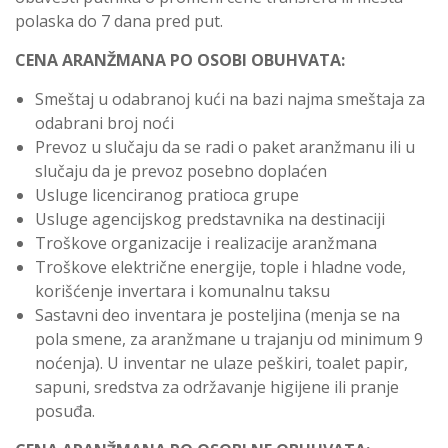
polaska do 7 dana pred put.
CENA ARANŽMANA PO OSOBI OBUHVATA:
Smeštaj u odabranoj kući na bazi najma smeštaja za
odabrani broj noći
Prevoz u slučaju da se radi o paket aranžmanu ili u
slučaju da je prevoz posebno doplaćen
Usluge licenciranog pratioca grupe
Usluge agencijskog predstavnika na destinaciji
Troškove organizacije i realizacije aranžmana
Troškove električne energije, tople i hladne vode,
korišćenje invertara i komunalnu taksu
Sastavni deo inventara je posteljina (menja se na
pola smene, za aranžmane u trajanju od minimum 9
noćenja). U inventar ne ulaze peškiri, toalet papir,
sapuni, sredstva za održavanje higijene ili pranje
posuđa.