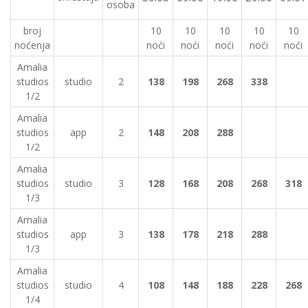
osoba
broj
10
10
10
10
10
noćenja
noći
noći
noći
noći
noći
Amalia
studios
studio
2
138
198
268
338
1/2
Amalia
studios
app
2
148
208
288
1/2
Amalia
studios
studio
3
128
168
208
268
318
1/3
Amalia
studios
app
3
138
178
218
288
1/3
Amalia
studios
studio
4
108
148
188
228
268
1/4