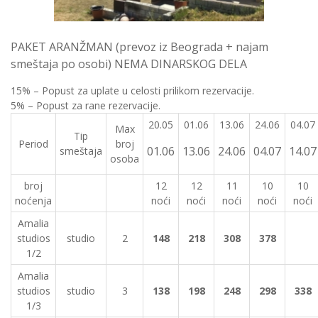
PAKET ARANŽMAN (prevoz iz Beograda + najam
smeštaja po osobi) NEMA DINARSKOG DELA
15% – Popust za uplate u celosti prilikom rezervacije.
5% – Popust za rane rezervacije.
20.05
01.06
13.06
24.06
04.07
Max
Tip
Period
broj
01.06
13.06
24.06
04.07
14.07
smeštaja
osoba
broj
12
12
11
10
10
noćenja
noći
noći
noći
noći
noći
Amalia
studios
studio
2
148
218
308
378
1/2
Amalia
studios
studio
3
138
198
248
298
338
1/3