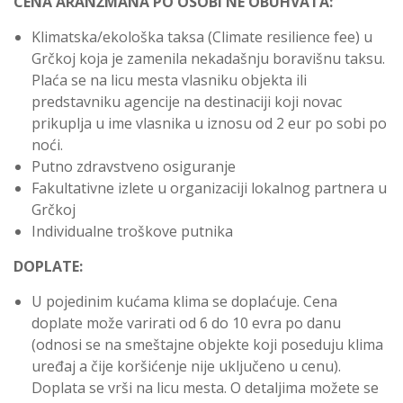
CENA ARANŽMANA PO OSOBI NE OBUHVATA:
Klimatska/ekološka taksa (Climate resilience fee) u
Grčkoj koja je zamenila nekadašnju boravišnu taksu.
Plaća se na licu mesta vlasniku objekta ili
predstavniku agencije na destinaciji koji novac
prikuplja u ime vlasnika u iznosu od 2 eur po sobi po
noći.
Putno zdravstveno osiguranje
Fakultativne izlete u organizaciji lokalnog partnera u
Grčkoj
Individualne troškove putnika
DOPLATE:
U pojedinim kućama klima se doplaćuje. Cena
doplate može varirati od 6 do 10 evra po danu
(odnosi se na smeštajne objekte koji poseduju klima
uređaj a čije koršićenje nije uključeno u cenu).
Doplata se vrši na licu mesta. O detaljima možete se