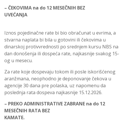
– ČEKOVIMA na do 12 MESEČNIH BEZ
UVEĆANJA
Iznos pojedinačne rate bi bio obračunat u evrima, a
stvarna naplata bi bila u gotovini ili čekovima u
dinarskoj protivvrednosti po srednjem kursu NBS na
dan donošenja ili dospeća rate, najkasnije svakog 15-
og u mesecu.
Za rate koje dospevaju tokom ili posle iskorišćenog
aranžmana, neophodno je deponovanje čekova u
agencije 30 dana pre polaska, uz napomenu da
poslednja rata dospeva najkasnije 15.12.2026.
– PREKO ADMINISTRATIVE ZABRANE na do 12
MESEČNIH RATA BEZ
KAMATE.