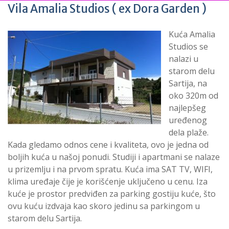
Vila Amalia Studios ( ex Dora Garden )
Kuća Amalia
Studios se
nalazi u
starom delu
Sartija, na
oko 320m od
najlepšeg
uređenog
dela plaže.
Kada gledamo odnos cene i kvaliteta, ovo je jedna od
boljih kuća u našoj ponudi. Studiji i apartmani se nalaze
u prizemlju i na prvom spratu. Kuća ima SAT TV, WIFI,
klima uređaje čije je korišćenje uključeno u cenu. Iza
kuće je prostor predviđen za parking gostiju kuće, što
ovu kuću izdvaja kao skoro jedinu sa parkingom u
starom delu Sartija.