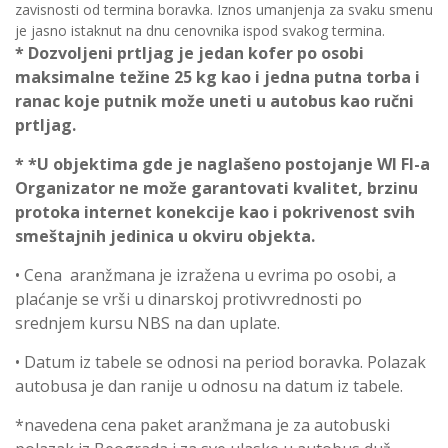
zavisnosti od termina boravka. Iznos umanjenja za svaku smenu
je jasno istaknut na dnu cenovnika ispod svakog termina.
* Dozvoljeni prtljag je jedan kofer po osobi
maksimalne težine 25 kg kao i jedna putna torba i
ranac koje putnik može uneti u autobus kao ručni
prtljag.
* *U objektima gde je naglašeno postojanje WI FI-a
Organizator ne može garantovati kvalitet, brzinu
protoka internet konekcije kao i pokrivenost svih
smeštajnih jedinica u okviru objekta.
• Cena aranžmana je izražena u evrima po osobi, a
plaćanje se vrši u dinarskoj protivvrednosti po
srednjem kursu NBS na dan uplate.
• Datum iz tabele se odnosi na period boravka. Polazak
autobusa je dan ranije u odnosu na datum iz tabele.
*navedena cena paket aranžmana je za autobuski