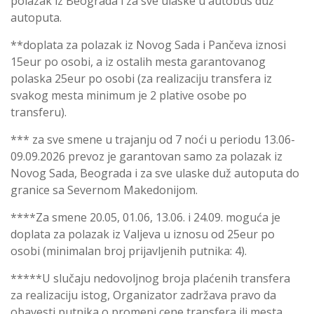
polazak iz Beograda i za sve ulaske u autobus duž
autoputa.
**doplata za polazak iz Novog Sada i Pančeva iznosi
15eur po osobi, a iz ostalih mesta garantovanog
polaska 25eur po osobi (za realizaciju transfera iz
svakog mesta minimum je 2 plative osobe po
transferu).
*** za sve smene u trajanju od 7 noći u periodu 13.06-
09.09.2026 prevoz je garantovan samo za polazak iz
Novog Sada, Beograda i za sve ulaske duž autoputa do
granice sa Severnom Makedonijom.
****Za smene 20.05, 01.06, 13.06. i 24.09. moguća je
doplata za polazak iz Valjeva u iznosu od 25eur po
osobi (minimalan broj prijavljenih putnika: 4).
*****U slučaju nedovoljnog broja plaćenih transfera
za realizaciju istog, Organizator zadržava pravo da
obavesti putnika o promeni cene transfera ili mesta