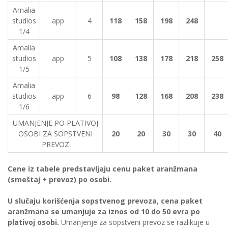
Amalia
studios
app
4
118
158
198
248
1/4
Amalia
studios
app
5
108
138
178
218
258
1/5
Amalia
studios
app
6
98
128
168
208
238
1/6
UMANJENJE PO PLATIVOJ
OSOBI ZA SOPSTVENI
20
20
30
30
40
PREVOZ
Cene iz tabele predstavljaju cenu paket aranžmana
(smeštaj + prevoz) po osobi.
U slučaju korišćenja sopstvenog prevoza, cena paket
aranžmana se umanjuje za iznos od 10 do 50 evra po
plativoj osobi.
Umanjenje za sopstveni prevoz se razlikuje u