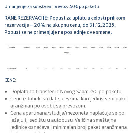
Umanjenje za sopstveni prevoz: 40
€
po paketu
RANE REZERVACIJE: Popust za uplatu u celosti prilikom
rezervacije – 20% na ukupnu cenu, do 31.12.2025.
Popust se ne primenjuje na poslednje dve smene.
CENE:
Doplata za transfer iz Novog Sada: 25€ po paketu,
Cene iz tabele su date u evrima kao jedinstveni paket
aranžman po osobi, sa prevozom.
Cena apartmana/studija/mezoneta naplaćuje se po
ležaju tj. sedištu u autobusu. Veličina smeštajne
jedinice označava i minimalan broj paket aranžmana