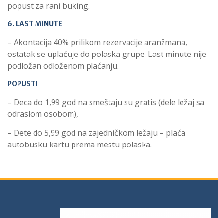
popust za rani buking.
6. LAST MINUTE
– Akontacija 40% prilikom rezervacije aranžmana,
ostatak se uplaćuje do polaska grupe. Last minute nije
podložan odloženom plaćanju.
POPUSTI
– Deca do 1,99 god na smeštaju su gratis (dele ležaj sa
odraslom osobom),
– Dete do 5,99 god na zajedničkom ležaju – plaća
autobusku kartu prema mestu polaska.