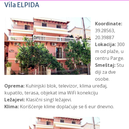
Vila ELPIDA
Koordinate:
39.28563,
20.39887
Lokacija:
300
m od plaže, u
centru Parge.
Smeštaj:
Stu
diji za dve
osobe.
Oprema:
Kuhinjski blok, televizor, klima uređaj,
kupatilo, terasa, objekat ima WiFi konekciju
Ležajevi:
Klasični singl ležajevi.
Klima:
Korišćenje klime doplaćuje se 6 eur dnevno.