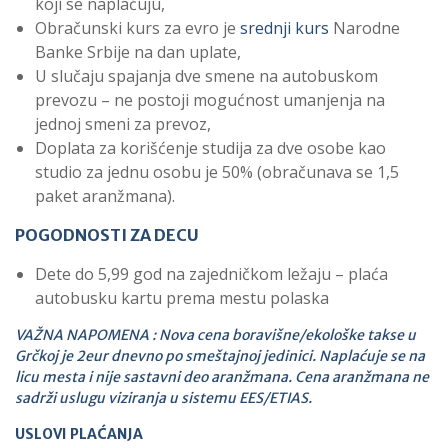
koji se naplaćuju,
Obračunski kurs za evro je
srednji kurs
Narodne
Banke Srbije na dan uplate,
U slučaju spajanja dve smene na autobuskom
prevozu – ne postoji mogućnost umanjenja na
jednoj smeni za prevoz,
Doplata za korišćenje studija za dve osobe kao
studio za jednu osobu je 50% (obračunava se 1,5
paket aranžmana).
POGODNOSTI ZA DECU
Dete do 5,99 god na zajedničkom ležaju – plaća
autobusku kartu prema mestu polaska
VAŽNA NAPOMENA : Nova cena boravišne/ekološke takse u
Grčkoj je 2eur dnevno po smeštajnoj jedinici. Naplaćuje se na
licu mesta i nije sastavni deo aranžmana. Cena aranžmana ne
sadrži uslugu viziranja u sistemu EES/ETIAS.
USLOVI PLAĆANJA