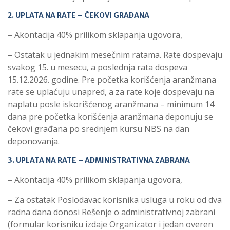
2. UPLATA NA RATE – ČEKOVI GRAĐANA
–
Akontacija 40% prilikom sklapanja ugovora,
– Ostatak u jednakim mesečnim ratama. Rate dospevaju
svakog 15. u mesecu, a poslednja rata dospeva
15.12.2026. godine. Pre početka korišćenja aranžmana
rate se uplaćuju unapred, a za rate koje dospevaju na
naplatu posle iskorišćenog aranžmana – minimum 14
dana pre početka korišćenja aranžmana deponuju se
čekovi građana po srednjem kursu NBS na dan
deponovanja.
3. UPLATA NA RATE – ADMINISTRATIVNA ZABRANA
–
Akontacija 40% prilikom sklapanja ugovora,
– Za ostatak Poslodavac korisnika usluga u roku od dva
radna dana donosi Rešenje o administrativnoj zabrani
(formular korisniku izdaje Organizator i jedan overen