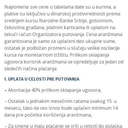
Napomena: sve cene u tabelama date su u eurima, a
plative su isključivo u dinarskoj protivvrednosti prema
srednjem kursu Narodne Banke Srbije, gotovinom,
čekovima građana, platnim karticama ili uplatom na
tekući račun Organizatora putovanja. Cena aranžmana
garantovana je samo za uplaćeni deo ukupne sume,
ostatak je podložan promeni u slučaju velike oscilacije
kursa na monetarnom tržištu. Prilikom sklapanja
ugovora korisnik aranžmana se opredeljuje za jedan od
sledećih načina plaćanja:
1. UPLATA U CELOSTI PRE PUTOVANJA
–
Akontacija 40% prilikom sklapanja ugovora,
– Ostatak u jednakim mesečnim ratama svakog 15. u
mesecu, tako da ceo iznos bude uplaćen minimum 14
dana pre početka korišćenja aranžmana,
– Za smene u maju plaćanje se vrši u celosti do polaska.