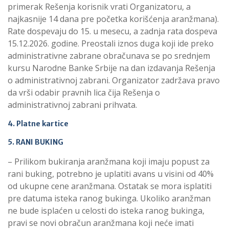
primerak Rešenja korisnik vrati Organizatoru, a
najkasnije 14 dana pre početka korišćenja aranžmana).
Rate dospevaju do 15. u mesecu, a zadnja rata dospeva
15.12.2026. godine. Preostali iznos duga koji ide preko
administrativne zabrane obračunava se po srednjem
kursu Narodne Banke Srbije na dan izdavanja Rešenja
o administrativnoj zabrani. Organizator zadržava pravo
da vrši odabir pravnih lica čija Rešenja o
administrativnoj zabrani prihvata.
4. Platne kartice
5. RANI BUKING
– Prilikom bukiranja aranžmana koji imaju popust za
rani buking, potrebno je uplatiti avans u visini od 40%
od ukupne cene aranžmana. Ostatak se mora isplatiti
pre datuma isteka ranog bukinga. Ukoliko aranžman
ne bude isplaćen u celosti do isteka ranog bukinga,
pravi se novi obračun aranžmana koji neće imati