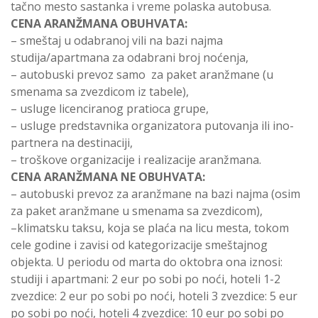
tačno mesto sastanka i vreme polaska autobusa.
CENA ARANŽMANA OBUHVATA:
– smeštaj u odabranoj vili na bazi najma
studija/apartmana za odabrani broj noćenja,
– autobuski prevoz samo za paket aranžmane (u
smenama sa zvezdicom iz tabele),
– usluge licenciranog pratioca grupe,
– usluge predstavnika organizatora putovanja ili ino-
partnera na destinaciji,
– troškove organizacije i realizacije aranžmana.
CENA ARANŽMANA NE OBUHVATA:
– autobuski prevoz za aranžmane na bazi najma (osim
za paket aranžmane u smenama sa zvezdicom),
–klimatsku taksu, koja se plaća na licu mesta, tokom
cele godine i zavisi od kategorizacije smeštajnog
objekta. U periodu od marta do oktobra ona iznosi:
studiji i apartmani: 2 eur po sobi po noći, hoteli 1-2
zvezdice: 2 eur po sobi po noći, hoteli 3 zvezdice: 5 eur
po sobi po noći, hoteli 4 zvezdice: 10 eur po sobi po