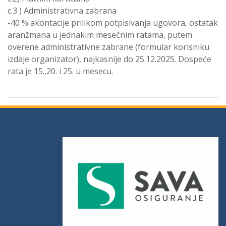
c.3 ) Administrativna zabrana
-40 % akontacije prilikom potpisivanja ugovora, ostatak
aranžmana u jednakim mesečnim ratama, putem
overene administrativne zabrane (formular korisniku
izdaje organizator), najkasnije do 25.12.2025. Dospeće
rata je 15.,20. i 25. u mesecu.