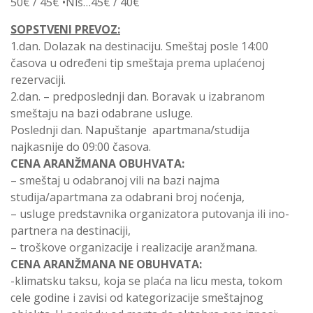
50€ / 45€ •Niš…45€ / 40€
SOPSTVENI PREVOZ:
1.dan. Dolazak na destinaciju. Smeštaj posle 14:00
časova u određeni tip smeštaja prema uplaćenoj
rezervaciji.
2.dan. – predposlednji dan. Boravak u izabranom
smeštaju na bazi odabrane usluge.
Poslednji dan. Napuštanje apartmana/studija
najkasnije do 09:00 časova.
CENA ARANŽMANA OBUHVATA:
– smeštaj u odabranoj vili na bazi najma
studija/apartmana za odabrani broj noćenja,
– usluge predstavnika organizatora putovanja ili ino-
partnera na destinaciji,
– troškove organizacije i realizacije aranžmana.
CENA ARANŽMANA NE OBUHVATA:
-klimatsku taksu, koja se plaća na licu mesta, tokom
cele godine i zavisi od kategorizacije smeštajnog