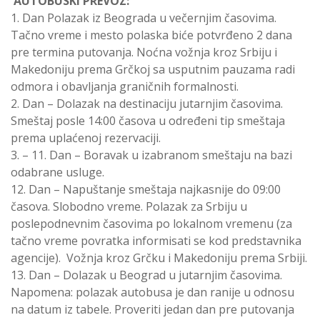
AUTOBUSKI PREVOZ:
1. Dan Polazak iz Beograda u večernjim časovima.
Tačno vreme i mesto polaska biće potvrđeno 2 dana
pre termina putovanja. Noćna vožnja kroz Srbiju i
Makedoniju prema Grčkoj sa usputnim pauzama radi
odmora i obavljanja graničnih formalnosti.
2. Dan – Dolazak na destinaciju jutarnjim časovima.
Smeštaj posle 14:00 časova u određeni tip smeštaja
prema uplaćenoj rezervaciji.
3. – 11. Dan – Boravak u izabranom smeštaju na bazi
odabrane usluge.
12. Dan – Napuštanje smeštaja najkasnije do 09:00
časova. Slobodno vreme. Polazak za Srbiju u
poslepodnevnim časovima po lokalnom vremenu (za
tačno vreme povratka informisati se kod predstavnika
agencije). Vožnja kroz Grčku i Makedoniju prema Srbiji.
13. Dan – Dolazak u Beograd u jutarnjim časovima.
Napomena: polazak autobusa je dan ranije u odnosu
na datum iz tabele. Proveriti jedan dan pre putovanja