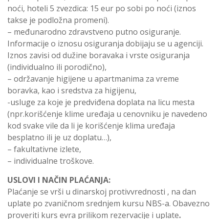
noći, hoteli 5 zvezdica: 15 eur po sobi po noći (iznos
takse je podložna promeni).
– međunarodno zdravstveno putno osiguranje.
Informacije o iznosu osiguranja dobijaju se u agenciji.
Iznos zavisi od dužine boravaka i vrste osiguranja
(individualno ili porodično),
– održavanje higijene u apartmanima za vreme
boravka, kao i sredstva za higijenu,
-usluge za koje je predviđena doplata na licu mesta
(npr.korišćenje klime uređaja u cenovniku je navedeno
kod svake vile da li je korišćenje klima uređaja
besplatno ili je uz doplatu…),
– fakultativne izlete,
– individualne troškove.
USLOVI I NAČIN PLAĆANJA:
Plaćanje se vrši u dinarskoj protivvrednosti , na dan
uplate po zvaničnom srednjem kursu NBS-a. Obavezno
proveriti kurs evra prilikom rezervacije i uplate
.