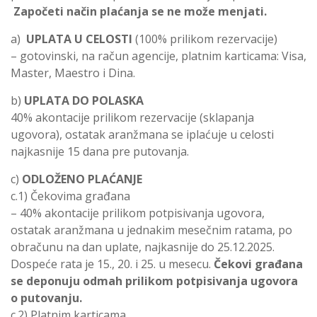
Započeti način plaćanja se ne može menjati.
a)
UPLATA U CELOSTI
(100% prilikom rezervacije)
– gotovinski, na račun agencije, platnim karticama: Visa,
Master, Maestro i Dina.
b)
UPLATA DO POLASKA
40% akontacije prilikom rezervacije (sklapanja
ugovora), ostatak aranžmana se iplaćuje u celosti
najkasnije 15 dana pre putovanja.
c)
ODLOŽENO PLAĆANJE
c.1) Čekovima građana
– 40% akontacije prilikom potpisivanja ugovora,
ostatak aranžmana u jednakim mesečnim ratama, po
obračunu na dan uplate, najkasnije do 25.12.2025.
Dospeće rata je 15., 20. i 25. u mesecu.
Čekovi građana
se deponuju odmah prilikom potpisivanja ugovora
o putovanju.
c.2) Platnim karticama