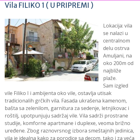
Vila FILIKO 1 ( U PRIPREMI )
Lokacija: vila
se nalazi u
centralnom
delu ostrva
Amuljani, na
oko 200m od
najbliže
plaže.
Sam izgled
vile Filiko I i ambijenta oko vile, ostavlja utisak
tradicionalih grčkih vila. Fasada ukrašena kamenom,
bašta sa zelenilom, garnitura za sedenje, letnjikovac i
roštilj, upotpunjuju sadržaj vile. Vila sadrži prostrane
studije, komforne apartmane i duplexe, veoma brižno
uređene. Zbog raznovrsnog izbora smeštajnih jedinica,
vila je idealna kako za porodice sa decom, tako i za veća