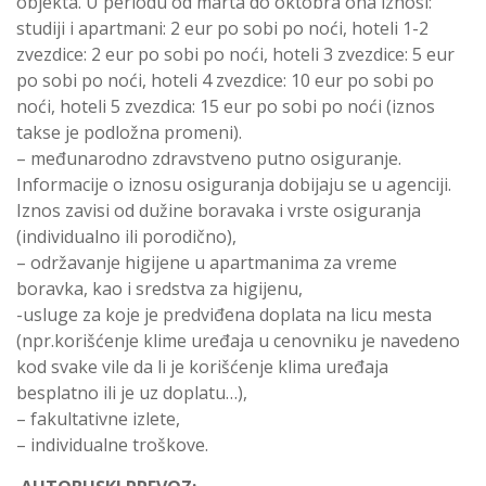
objekta. U periodu od marta do oktobra ona iznosi:
studiji i apartmani: 2 eur po sobi po noći, hoteli 1-2
zvezdice: 2 eur po sobi po noći, hoteli 3 zvezdice: 5 eur
po sobi po noći, hoteli 4 zvezdice: 10 eur po sobi po
noći, hoteli 5 zvezdica: 15 eur po sobi po noći (iznos
takse je podložna promeni).
– međunarodno zdravstveno putno osiguranje.
Informacije o iznosu osiguranja dobijaju se u agenciji.
Iznos zavisi od dužine boravaka i vrste osiguranja
(individualno ili porodično),
– održavanje higijene u apartmanima za vreme
boravka, kao i sredstva za higijenu,
-usluge za koje je predviđena doplata na licu mesta
(npr.korišćenje klime uređaja u cenovniku je navedeno
kod svake vile da li je korišćenje klima uređaja
besplatno ili je uz doplatu…),
– fakultativne izlete,
– individualne troškove.