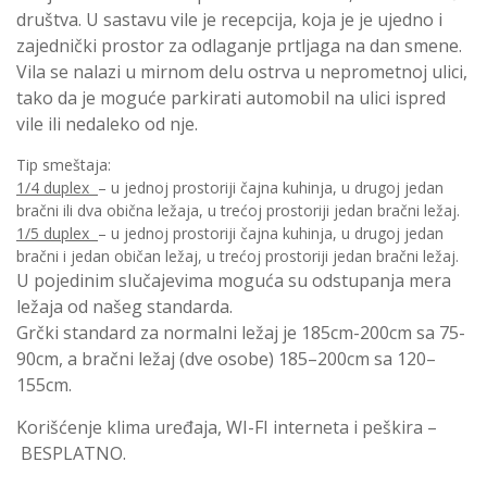
društva. U sastavu vile je recepcija, koja je je ujedno i
zajednički prostor za odlaganje prtljaga na dan smene.
Vila se nalazi u mirnom delu ostrva u neprometnoj ulici,
tako da je moguće parkirati automobil na ulici ispred
vile ili nedaleko od nje.
Tip smeštaja:
1/4 duplex
– u jednoj prostoriji čajna kuhinja, u drugoj jedan
bračni ili dva obična ležaja, u trećoj prostoriji jedan bračni ležaj.
1/5 duplex
– u jednoj prostoriji čajna kuhinja, u drugoj jedan
bračni i jedan običan ležaj, u trećoj prostoriji jedan bračni ležaj.
U pojedinim slučajevima moguća su odstupanja mera
ležaja od našeg standarda.
Grčki standard za normalni ležaj je 185cm-200cm sa 75-
90cm, a bračni ležaj (dve osobe) 185–200cm sa 120–
155cm.
Korišćenje klima uređaja, WI-FI interneta i peškira –
BESPLATNO.