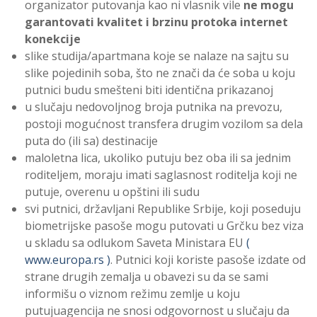
organizator putovanja kao ni vlasnik vile
ne mogu
garantovati kvalitet i brzinu protoka internet
konekcije
slike studija/apartmana koje se nalaze na sajtu su
slike pojedinih soba, što ne znači da će soba u koju
putnici budu smešteni biti identična prikazanoj
u slučaju nedovoljnog broja putnika na prevozu,
postoji mogućnost transfera drugim vozilom sa dela
puta do (ili sa) destinacije
maloletna lica, ukoliko putuju bez oba ili sa jednim
roditeljem, moraju imati saglasnost roditelja koji ne
putuje, overenu u opštini ili sudu
svi putnici, državljani Republike Srbije, koji poseduju
biometrijske pasoše mogu putovati u Grčku bez viza
u skladu sa odlukom Saveta Ministara EU
(
www.europa.rs )
. Putnici koji koriste pasoše izdate od
strane drugih zemalja u obavezi su da se sami
informišu o viznom režimu zemlje u koju
putujuagencija ne snosi odgovornost u slučaju da