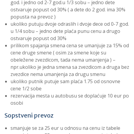
god. i jedno od 2-7 god.u 1/3 sobu – jedno dete
ostvaruje popust od 30% ( a dete do 2 god. ima 30%
popusta na prevoz )
ukoliko putuju dvoje odraslih i dvoje dece od 0-7 god.
u 1/4 sobu – jedno dete plaća punu cenu a drugo
ostvaruje popust od 30%
prilikom spajanja smena cena se umanjuje za 15% od
cene druge smene ( osim za smene koje su
obeležene zvezdicom, tada nema umanjenja ) –
npr.ukoliko je jedna smena sa zvezdicom a druga bez
zvezdice nema umanjenja za drugu smenu
ukoliko putnik putuje sam plaća 1.75 od osnovne
cene 1/2 sobe
rezervacija mesta u autobusu se doplaćuje 10 eur po
osobi
Sopstveni prevoz
smanjuje se za 25 eur u odnosu na cenu iz tabele