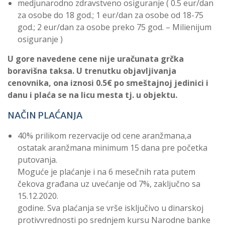
medjunarodno zdravstveno osiguranje ( 0.5 eur/dan
za osobe do 18 god.; 1 eur/dan za osobe od 18-75
god.; 2 eur/dan za osobe preko 75 god. – Milienijum
osiguranje )
U gore navedene cene nije uračunata grčka
boravišna taksa. U trenutku objavljivanja
cenovnika, ona iznosi 0.5€ po smeštajnoj jedinici i
danu i plaća se na licu mesta tj. u objektu.
NAČIN PLAĆANJA
40% prilikom rezervacije od cene aranžmana,a
ostatak aranžmana minimum 15 dana pre početka
putovanja.
Moguće je plaćanje i na 6 mesečnih rata putem
čekova građana uz uvećanje od 7%, zaključno sa
15.12.2020.
godine. Sva plaćanja se vrše isključivo u dinarskoj
protivvrednosti po srednjem kursu Narodne banke