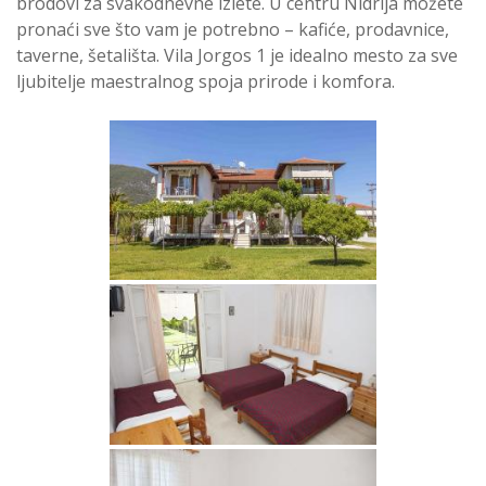
brodovi za svakodnevne izlete. U centru Nidrija možete
pronaći sve što vam je potrebno – kafiće, prodavnice,
taverne, šetališta. Vila Jorgos 1 je idealno mesto za sve
ljubitelje maestralnog spoja prirode i komfora.