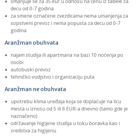
smanjuje se za 35 eur u odnosu na cenu iz tabele za
decu od 0-7 godina
za smene označene zvezdicama nema umanjenja za
sopstveni prevoz i nema popusta za decu od 0-7
godina
Aranžman obuhvata
najam studija ili apartmana na bazi 10 noćenja po
osobi
autobuski prevoz
tehničko vodjstvo i organizaciju puta
Aranžman ne obuhvata
upotrebu klima uređaja koja se doplaćuje na licu
mesta u iznosu od 5 ili 6 EUR-a dnevno (tamo gde je
naznačeno)
održavanje higijene studija u toku boravka kao i
sredstva za higijenu