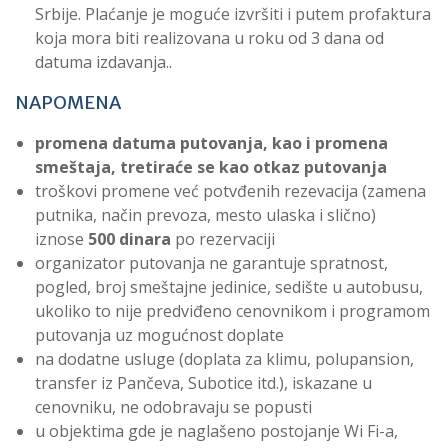
Srbije. Plaćanje je moguće izvršiti i putem profaktura
koja mora biti realizovana u roku od 3 dana od
datuma izdavanja..
NAPOMENA
promena datuma putovanja, kao i promena
smeštaja, tretiraće se kao otkaz putovanja
troškovi promene već potvđenih rezevacija (zamena
putnika, način prevoza, mesto ulaska i slično)
iznose
500
dinara
po rezervaciji
organizator putovanja ne garantuje spratnost,
pogled, broj smeštajne jedinice, sedište u autobusu,
ukoliko to nije predviđeno cenovnikom i programom
putovanja uz mogućnost doplate
na dodatne usluge (doplata za klimu, polupansion,
transfer iz Pančeva, Subotice itd.), iskazane u
cenovniku, ne odobravaju se popusti
u objektima gde je naglašeno postojanje Wi Fi-a,