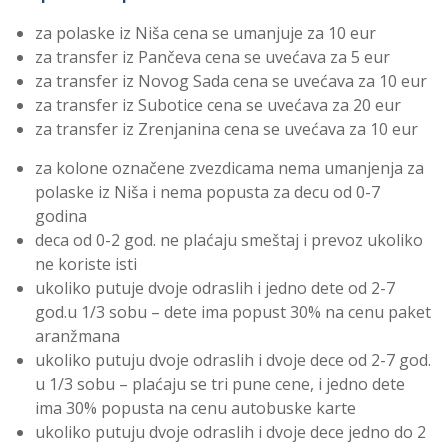
za polaske iz Niša cena se umanjuje za 10 eur
za transfer iz Pančeva cena se uvećava za 5 eur
za transfer iz Novog Sada cena se uvećava za 10 eur
za transfer iz Subotice cena se uvećava za 20 eur
za transfer iz Zrenjanina cena se uvećava za 10 eur
za kolone označene zvezdicama nema umanjenja za
polaske iz Niša i nema popusta za decu od 0-7
godina
deca od 0-2 god. ne plaćaju smeštaj i prevoz ukoliko
ne koriste isti
ukoliko putuje dvoje odraslih i jedno dete od 2-7
god.u 1/3 sobu – dete ima popust 30% na cenu paket
aranžmana
ukoliko putuju dvoje odraslih i dvoje dece od 2-7 god.
u 1/3 sobu – plaćaju se tri pune cene, i jedno dete
ima 30% popusta na cenu autobuske karte
ukoliko putuju dvoje odraslih i dvoje dece jedno do 2