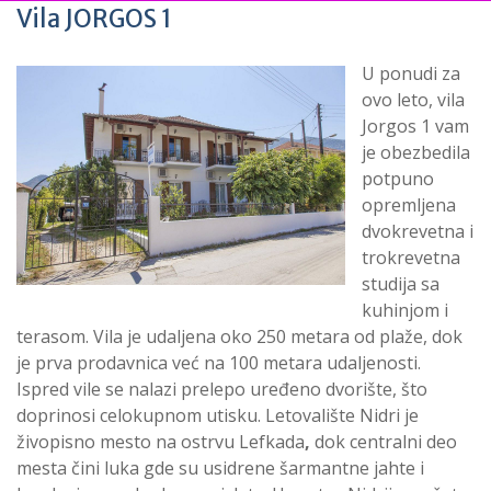
Vila JORGOS 1
U ponudi za
ovo leto, vila
Jorgos 1 vam
je obezbedila
potpuno
opremljena
dvokrevetna i
trokrevetna
studija sa
kuhinjom i
terasom. Vila je udaljena oko 250 metara od plaže, dok
je prva prodavnica već na 100 metara udaljenosti.
Ispred vile se nalazi prelepo uređeno dvorište, što
doprinosi celokupnom utisku. Letovalište Nidri je
živopisno mesto na ostrvu Lefkada
,
dok centralni deo
mesta čini luka gde su usidrene šarmantne jahte i