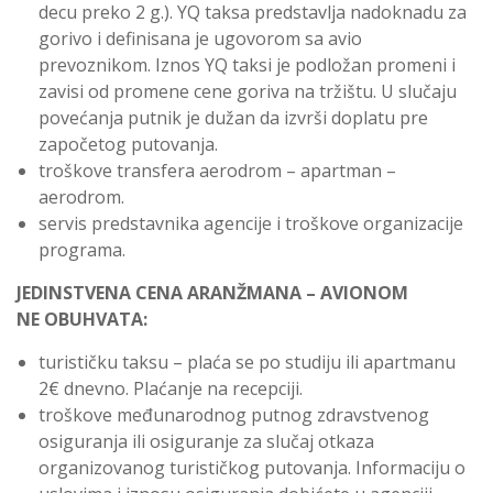
decu preko 2 g.). YQ taksa predstavlja nadoknadu za
gorivo i definisana je ugovorom sa avio
prevoznikom. Iznos YQ taksi je podložan promeni i
zavisi od promene cene goriva na tržištu. U slučaju
povećanja putnik je dužan da izvrši doplatu pre
započetog putovanja.
troškove transfera aerodrom – apartman –
aerodrom.
servis predstavnika agencije i troškove organizacije
programa.
JEDINSTVENA CENA
A
RAN
Ž
MANA
– AVIONOM
NE
OBUHVATA:
turističku taksu – plaća se po studiju ili apartmanu
2€ dnevno. Plaćanje na recepciji.
troškove međunarodnog putnog zdravstvenog
osiguranja ili osiguranje za slučaj otkaza
organizovanog turističkog putovanja. Informaciju o