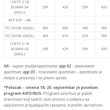
I DETE 2-18
BORAVI SA
299
429
299
429
(2ADL)
APP 03P – NA
PO OSOBI (2ADL)
389
669
449
769
PO OSOBI (3ADL)
369
619
419
709
I DETE 2-18
BORAVI SA
299
429
299
429
(2ADL)
NA
– najam studija/apartmana;
app 02
– dvokrevetni
apartman;
app 03
– trokrevetni apartman – apartmani se
nalaze u prizemlju i na prvom spratu
*Polazak – smena 18.-25. septembar je poseban
program AVIO/BUS.
Program avio/bus je paket
aranžman koji sadrži: avio prevoz u odlasku sa
uključenim pripadajućim taksama, transfer aerodrom-