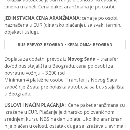
smena u tabeli. Cena paket aranžmana je po osobi.
JEDINSTVENA
CENA
ARAN
Ž
MANA
:
cena je po osobi,
naznačena u EUR (dinarsko plaćanje), za svaki termin,
objekat i uslugu.
BUS PREVOZ BEOGRAD • KEFALONIA• BEOGRAD
Doplata za dodatni prevoz iz
Novog Sada
– transfer
do/od bus stajališta u Beogradu, cena po osobi za
povratnu vožnju – 3.200 rsd.
Minimum 4 platežne osobe. Transfer iz Novog Sada
započinje 2 sata pre polaska autobusa sa bus stajališta
u Beogradu.
USLOVI
I NAČIN
PLA
Ć
ANJA
:
Cene paket aranžmana su
izražene u EUR. Plaćanje je dinarsko po zvaničnom
srednjem kursu NBS na dan uplate. Ukoliko aranžman
nije plaćen u celosti, ostatak duga se izražava u evrima i