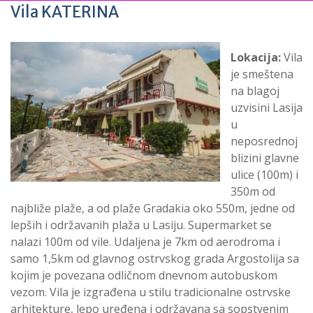
Vila KATERINA
Lokacija:
Vila
je smeštena
na blagoj
uzvisini Lasija
u
neposrednoj
blizini glavne
ulice (100m) i
350m od
najbliže plaže, a od plaže Gradakia oko 550m, jedne od
lepših i održavanih plaža u Lasiju. Supermarket se
nalazi 100m od vile. Udaljena je 7km od aerodroma i
samo 1,5km od glavnog ostrvskog grada Argostolija sa
kojim je povezana odličnom dnevnom autobuskom
vezom. Vila je izgrađena u stilu tradicionalne ostrvske
arhitekture, lepo uređena i održavana sa sopstvenim