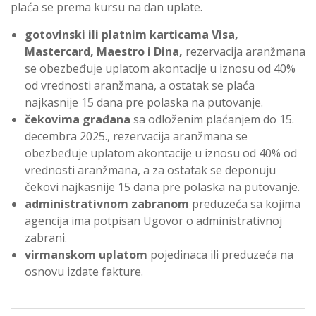
plaća se prema kursu na dan uplate.
gotovinski ili platnim karticama Visa,
Mastercard, Maestro i Dina,
rezervacija aranžmana
se obezbeđuje uplatom akontacije u iznosu od 40%
od vrednosti aranžmana, a ostatak se plaća
najkasnije 15 dana pre polaska na putovanje.
čekovima građana
sa odloženim plaćanjem do 15.
decembra 2025., rezervacija aranžmana se
obezbeđuje uplatom akontacije u iznosu od 40% od
vrednosti aranžmana, a za ostatak se deponuju
čekovi najkasnije 15 dana pre polaska na putovanje.
administrativnom zabranom
preduzeća sa kojima
agencija ima potpisan Ugovor o administrativnoj
zabrani.
virmanskom uplatom
pojedinaca ili preduzeća na
osnovu izdate fakture.