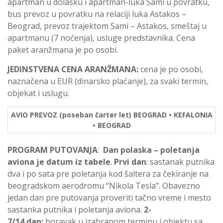
apartman u dolasku i apartman-luka Sami u povratku,
bus prevoz u povratku na relaciji luka Astakos –
Beograd, prevoz trajektom Sami – Astakos, smeštaj u
apartmanu (7 noćenja), usluge predstavnika. Cena
paket aranžmana je po osobi.
JEDINSTVENA
CENA
ARAN
Ž
MANA
:
cena je po osobi,
naznačena u EUR (dinarsko plaćanje), za svaki termin,
objekat i uslugu.
AVIO PREVOZ (poseban čarter let) BEOGRAD • KEFALONIA
• BEOGRAD
PROGRAM PUTOVANJA
:
Dan polaska – poletanja
aviona je datum iz tabele
.
Prvi dan
: sastanak putnika
dva i po sata pre poletanja kod šaltera za čekiranje na
beogradskom aerodromu “Nikola Tesla”. Obavezno
jedan dan pre putovanja proveriti tačno vreme i mesto
sastanka putnika i poletanja aviona.
2-
7/14.dan:
boravak u izabranom terminu i objektu sa