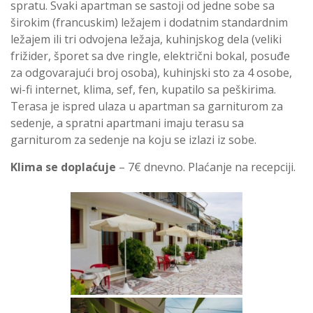
spratu. Svaki apartman se sastoji od jedne sobe sa
širokim (francuskim) ležajem i dodatnim standardnim
ležajem ili tri odvojena ležaja, kuhinjskog dela (veliki
frižider, šporet sa dve ringle, električni bokal, posuđe
za odgovarajući broj osoba), kuhinjski sto za 4 osobe,
wi-fi internet, klima, sef, fen, kupatilo sa peškirima.
Terasa je ispred ulaza u apartman sa garniturom za
sedenje, a spratni apartmani imaju terasu sa
garniturom za sedenje na koju se izlazi iz sobe.
Klima se doplaćuje
– 7€ dnevno. Plaćanje na recepciji.