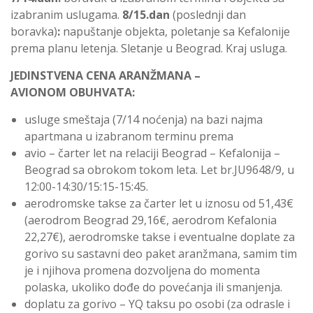
izabranim uslugama.
8/15.dan
(poslednji dan
boravka)
:
napuštanje objekta, poletanje sa Kefalonije
prema planu letenja. Sletanje u Beograd. Kraj usluga.
JEDINSTVENA CENA
ARAN
Ž
MANA
–
AVIONOM
OBUHVATA:
usluge smeštaja (7/14 noćenja) na bazi najma
apartmana u izabranom terminu prema
avio – čarter let na relaciji Beograd – Kefalonija –
Beograd sa obrokom tokom leta. Let br.JU9648/9, u
12:00-14:30/15:15-15:45.
aerodromske takse za čarter let u iznosu od 51,43€
(aerodrom Beograd 29,16€, aerodrom Kefalonia
22,27€), aerodromske takse i eventualne doplate za
gorivo su sastavni deo paket aranžmana, samim tim
je i njihova promena dozvoljena do momenta
polaska, ukoliko dođe do povećanja ili smanjenja.
doplatu za gorivo – YQ taksu po osobi (za odrasle i