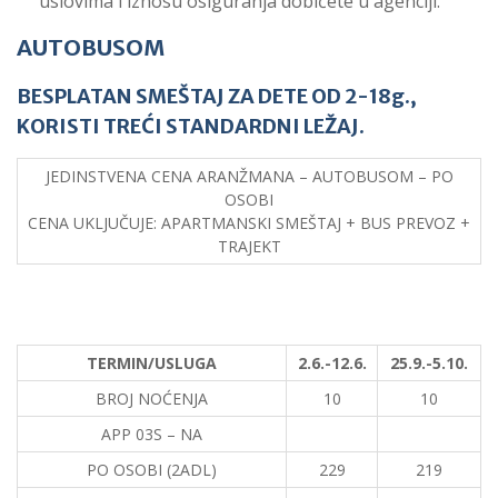
uslovima i iznosu osiguranja dobićete u agenciji.
AUTOBUSOM
BESPLATAN SMEŠTAJ ZA DETE OD 2-18g.,
KORISTI TREĆI STANDARDNI LEŽAJ.
JEDINSTVENA CENA ARANŽMANA – AUTOBUSOM – PO
OSOBI
CENA UKLJUČUJE: APARTMANSKI SMEŠTAJ + BUS PREVOZ +
TRAJEKT
TERMIN/USLUGA
2.6.-12.6.
25.9.-5.10.
BROJ NOĆENJA
10
10
APP 03S – NA
PO OSOBI (2ADL)
229
219