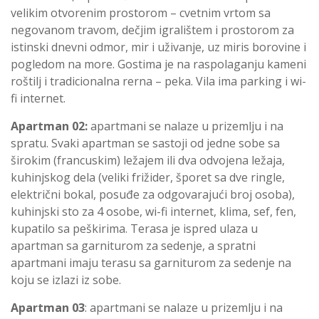
velikim otvorenim prostorom – cvetnim vrtom sa
negovanom travom, dečjim igralištem i prostorom za
istinski dnevni odmor, mir i uživanje, uz miris borovine i
pogledom na more. Gostima je na raspolaganju kameni
roštilj i tradicionalna rerna – peka. Vila ima parking i wi-
fi internet.
Apartman 02:
apartmani se nalaze u prizemlju i na
spratu. Svaki apartman se sastoji od jedne sobe sa
širokim (francuskim) ležajem ili dva odvojena ležaja,
kuhinjskog dela (veliki frižider, šporet sa dve ringle,
električni bokal, posuđe za odgovarajući broj osoba),
kuhinjski sto za 4 osobe, wi-fi internet, klima, sef, fen,
kupatilo sa peškirima. Terasa je ispred ulaza u
apartman sa garniturom za sedenje, a spratni
apartmani imaju terasu sa garniturom za sedenje na
koju se izlazi iz sobe.
Apartman 03
: apartmani se nalaze u prizemlju i na