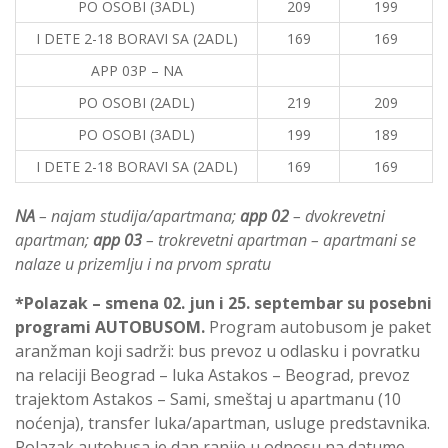
PO OSOBI (3ADL)
209
199
I DETE 2-18 BORAVI SA (2ADL)
169
169
APP 03P – NA
PO OSOBI (2ADL)
219
209
PO OSOBI (3ADL)
199
189
I DETE 2-18 BORAVI SA (2ADL)
169
169
NA
– najam studija/apartmana;
app 02
– dvokrevetni
apartman;
app 03
– trokrevetni apartman – apartmani se
nalaze u prizemlju i na prvom spratu
*Polazak – smena 02. jun i 25. septembar su posebni
programi AUTOBUSOM
.
Program autobusom je paket
aranžman koji sadrži: bus prevoz u odlasku i povratku
na relaciji Beograd – luka Astakos – Beograd, prevoz
trajektom Astakos – Sami, smeštaj u apartmanu (10
noćenja), transfer luka/apartman, usluge predstavnika.
Polazak autobusa je dan ranije u odnosu na datume