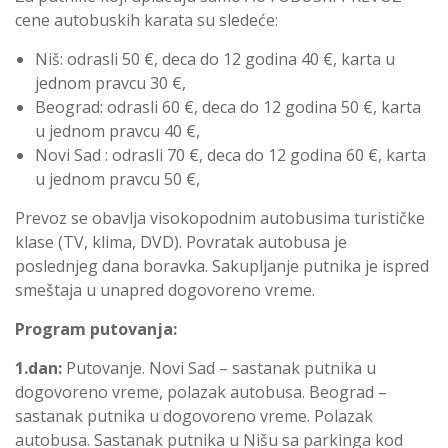
cene autobuskih karata su sledeće:
Niš: odrasli 50 €, deca do 12 godina 40 €, karta u
jednom pravcu 30 €,
Beograd: odrasli 60 €, deca do 12 godina 50 €, karta
u jednom pravcu 40 €,
Novi Sad : odrasli 70 €, deca do 12 godina 60 €, karta
u jednom pravcu 50 €,
Prevoz se obavlja visokopodnim autobusima turističke
klase (TV, klima, DVD). Povratak autobusa je
poslednjeg dana boravka. Sakupljanje putnika je ispred
smeštaja u unapred dogovoreno vreme.
Program putovanja:
1.dan
:
Putovanje.
Novi Sad – sastanak putnika
u
dogovoreno vreme,
polazak autobusa.
Beograd –
sastanak putnika
u dogovoreno vreme.
Polazak
autobusa. Sastanak putnika u Nišu sa parkinga kod