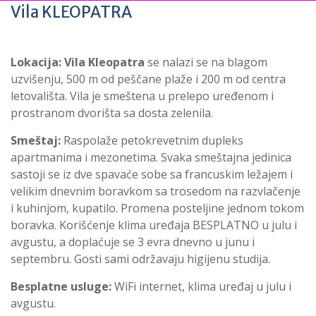
Vila KLEOPATRA
Lokacija:
Vila Kleopatra
se nalazi se na blagom
uzvišenju, 500 m od peščane plaže i 200 m od centra
letovališta. Vila je smeštena u prelepo uređenom i
prostranom dvorišta sa dosta zelenila.
Smeštaj:
Raspolaže petokrevetnim dupleks
apartmanima i mezonetima. Svaka smeštajna jedinica
sastoji se iz dve spavaće sobe sa francuskim ležajem i
velikim dnevnim boravkom sa trosedom na razvlačenje
i kuhinjom, kupatilo. Promena posteljine jednom tokom
boravka. Korišćenje klima uređaja BESPLATNO u julu i
avgustu, a doplaćuje se 3 evra dnevno u junu i
septembru. Gosti sami održavaju higijenu studija.
Besplatne usluge:
WiFi internet, klima uređaj u julu i
avgustu.