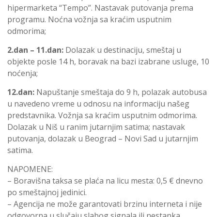
hipermarketa
“
Tempo
”. Nastavak putovanja prema
programu. Noćna vožnja sa kraćim usputnim
odmorima;
2.dan – 1
1
.dan:
Dolazak
u destinaciju
,
smeštaj u
objekte posle 14 h
, boravak na bazi izabrane usluge,
10
noćenja;
12.dan:
Napuštanje smeštaja do 9 h, polazak autobusa
u navedeno vreme u odnosu na informaciju našeg
predstavnika. Vožnja sa kraćim usputnim odmorima.
Dolazak u Niš u ranim jutarnjim satima; nastavak
putovanja, dolazak u Beograd – Novi Sad u jutarnjim
satima.
NAPOMENE:
– Boravišna taksa se plaća na licu mesta: 0,5 € dnevno
po smeštajnoj jedinici.
– Agencija ne može garantovati brzinu interneta i nije
odgovorna u slučaju slabog signala ili nestanka