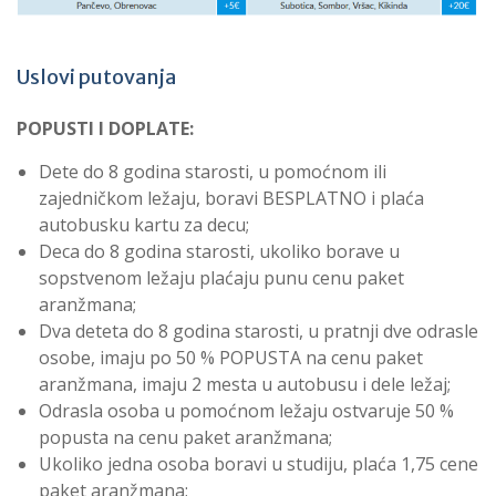
Uslovi putovanja
POPUSTI I DOPLATE:
Dete do
8
godina starosti, u pomoćnom ili
zajedničkom ležaju, boravi BESPLATNO i plaća
autobusku kartu za decu;
Deca do
8
godina starosti, ukoliko borave u
sopstvenom ležaju plaćaju punu cenu paket
aranžmana;
Dva deteta do
8
godina starosti, u pratnji dve odrasle
osobe, imaju po 50 % POPUSTA na cenu paket
aranžmana, imaju 2 mesta u autobusu i dele ležaj;
Odrasla osoba u pomoćnom ležaju ostvaruje 50 %
popusta na cenu paket aranžmana;
Ukoliko jedna osoba boravi u studiju, plaća 1,75 cene
paket aranžmana;