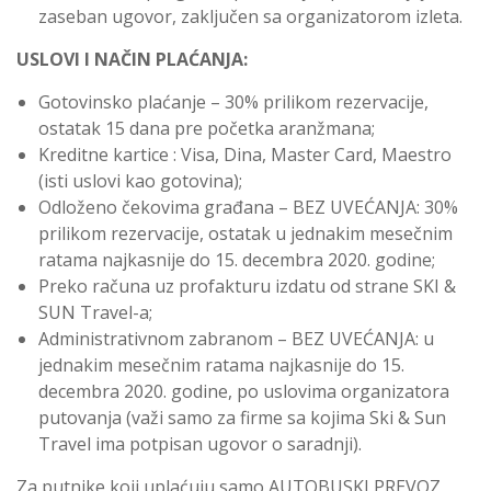
zaseban ugovor, zaključen sa organizatorom izleta.
USLOVI I NAČIN PLAĆANJA:
Gotovinsko plaćanje –
30% prilikom rezervacije,
ostatak 15 dana pre početka aranžmana;
Kreditne kartice : Visa, Dina
, Master Card, Maestro
(isti uslovi kao gotovina);
Odloženo čekovima građana –
BEZ UVEĆANJA
: 30%
prilikom rezervacije, ostatak u
jednakim
mesečnim
ratama najkasnije do
15
.
decembra
2020. godine;
Preko računa uz profakturu izdatu od strane SKI &
SUN Travel-a;
Administrativnom zabranom –
BEZ UVEĆANJA:
u
jednakim mesečnim ratama najkasnije do 15.
decembra
2020. godine, po uslovima organizatora
putovanja (važi samo za firme sa kojima Ski & Sun
Travel ima potpisan ugovor o saradnji).
Za putnike koji uplaćuju samo AUTOBUSKI PREVOZ