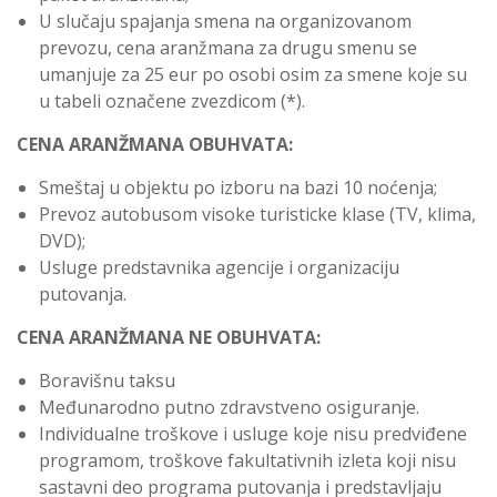
U slučaju spajanja smena na organizovanom
prevozu, cena aranžmana za drugu smenu se
umanjuje za 25 eur po osobi osim za smene koje su
u tabeli označene zvezdicom (*).
CENA ARANŽMANA OBUHVATA:
Smeštaj u
objektu
po izboru
na bazi 10 noćenja
;
P
revoz autobusom visoke turisticke klase (TV, klima,
DVD);
Usluge predstavnika agencije i organizaciju
putovanja
.
CENA ARANŽMANA NE OBUHVATA:
Boravišnu taksu
Međunarodno putno zdravstveno osiguranje
.
Individualne troškove i usluge koje nisu predviđene
programom, troškove fakultativnih izleta koji nisu
sastavni deo programa putovanja i predstavljaju