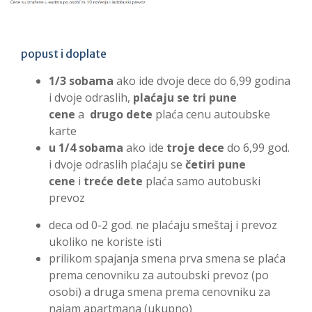
popust i doplate
1/3 sobama
ako ide dvoje dece do 6,99 godina
i dvoje odraslih,
plaćaju se tri pune
cene
a
drugo dete
plaća cenu autoubske
karte
u 1/4 sobama
ako ide
troje dece
do 6,99 god.
i dvoje odraslih plaćaju se
četiri pune
cene
i
treće dete
plaća samo autobuski
prevoz
deca od 0-2 god. ne plaćaju smeštaj i prevoz
ukoliko ne koriste isti
prilikom spajanja smena prva smena se plaća
prema cenovniku za autoubski prevoz (po
osobi) a druga smena prema cenovniku za
najam apartmana (ukupno)