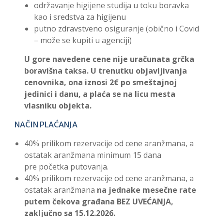
održavanje higijene studija u toku boravka
kao i sredstva za higijenu
putno zdravstveno osiguranje (obično i Covid
– može se kupiti u agenciji)
U gore navedene cene nije uračunata grčka
boravišna taksa. U trenutku objavljivanja
cenovnika, ona iznosi 2€ po smeštajnoj
jedinici i danu, a plaća se na licu mesta
vlasniku objekta.
NAČIN PLAĆANJA
40% prilikom rezervacije od cene aranžmana, a
ostatak aranžmana minimum 15 dana
pre početka putovanja.
40% prilikom rezervacije od cene aranžmana, a
ostatak aranžmana
na jednake mesečne rate
putem čekova građana BEZ UVEĆANJA,
zaključno sa 15.12.2026.