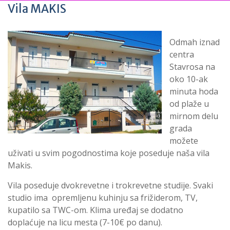
Vila MAKIS
Odmah iznad
centra
Stavrosa na
oko 10-ak
minuta hoda
od plaže u
mirnom delu
grada
možete
uživati u svim pogodnostima koje poseduje naša vila
Makis.
Vila poseduje dvokrevetne i trokrevetne studije. Svaki
studio ima opremljenu kuhinju sa frižiderom, TV,
kupatilo sa TWC-om. Klima uređaj se dodatno
doplaćuje na licu mesta (7-10€ po danu).