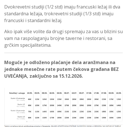
Dvokrevetni studiji (1/2 std) imaju francuski ležaj ili dva
standardna ležaja, trokrevetni studiji (1/3 std) imaju
francuski i standardni ležaj.
Ako ipak više volite da drugi spremaju za vas u blizini su
vam na raspolaganju brojne taverne i restorani, sa
grčkim specijalitetima.
Moguće je odloženo plaćanje dela aranžmana na
jednake mesečne rate putem čekova građana BEZ
UVEĆANJA, zaključno sa 15.12.2026.