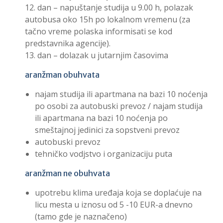
12. dan – napuštanje studija u 9.00 h, polazak
autobusa oko 15h po lokalnom vremenu (za
tačno vreme polaska informisati se kod
predstavnika agencije).
13. dan – dolazak u jutarnjim časovima
aranžman obuhvata
najam studija ili apartmana na bazi 10 noćenja
po osobi za autobuski prevoz / najam studija
ili apartmana na bazi 10 noćenja po
smeštajnoj jedinici za sopstveni prevoz
autobuski prevoz
tehničko vodjstvo i organizaciju puta
aranžman ne obuhvata
upotrebu klima uređaja koja se doplaćuje na
licu mesta u iznosu od 5 -10 EUR-a dnevno
(tamo gde je naznačeno)