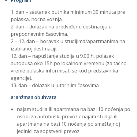
Program
1. dan – sastanak putnika minimum 30 minuta pre
polaska, noćna vožnja.
2. dan – dolazak na predviđenu destinaciju u
prepodnevnim časovima.
2 – 12. dan – boravak u studijima/apartmanima na
izabranoj destinaciji.
12. dan – napuštanje studija u 9.00 h, polazak
autobusa oko 15h po lokalnom vremenu (za tačno
vreme polaska informisati se kod predstavnika
agencije).
13. dan – dolazak u jutarnjim časovima
aranžman obuhvata
najam studija ili apartmana na bazi 10 noćenja po
osobi za autobuski prevoz / najam studija ili
apartmana na bazi 10 noćenja po smeštajnoj
jedinici za sopstveni prevoz