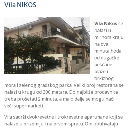
Vila NIKOS
Vila Nikos
se
nalazi u
mirnom kraju
na dva
minuta hoda
od dugačke
peščane
plaže i
tirkiznog
mora i zelenog gradskog parka. Veliki broj restorana se
nalazi u krugu od 300 metara. Do najbliže prodavnice
treba prošetati 2 minuta, a malo dalje se mogu naći i
veći supermarketi.
Vila sadrži dvokrevetne i trokrevetne apartmane koji se
nalaze u prizemlju i na prvom spratu. Oni obuhvataju