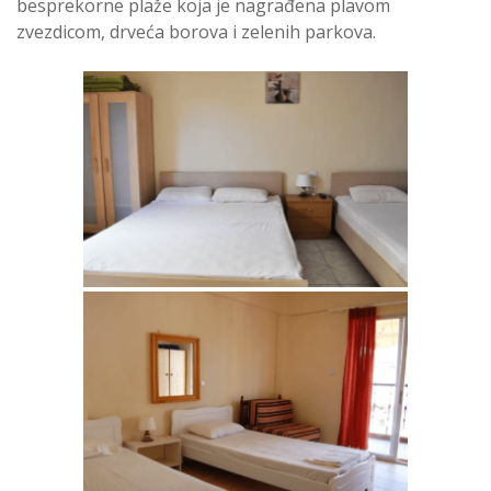
besprekorne plaže koja je nagrađena plavom
zvezdicom, drveća borova i zelenih parkova.