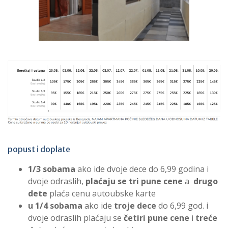
popust i doplate
1/3 sobama
ako ide dvoje dece do 6,99 godina i
dvoje odraslih,
plaćaju se tri pune cene
a
drugo
dete
plaća cenu autoubske karte
u 1/4 sobama
ako ide
troje dece
do 6,99 god. i
dvoje odraslih plaćaju se
četiri pune cene
i
treće