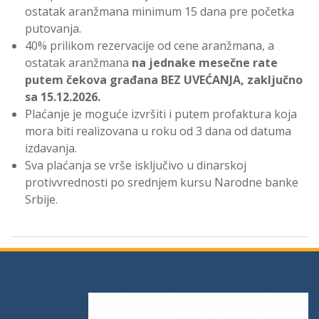
ostatak aranžmana minimum 15 dana pre početka
putovanja.
40% prilikom rezervacije od cene aranžmana, a
ostatak aranžmana
na jednake mesečne rate
putem čekova građana BEZ UVEĆANJA, zaključno
sa 15.12.2026.
Plaćanje je moguće izvršiti i putem profaktura koja
mora biti realizovana u roku od 3 dana od datuma
izdavanja.
Sva plaćanja se vrše isključivo u dinarskoj
protivvrednosti po srednjem kursu Narodne banke
Srbije.