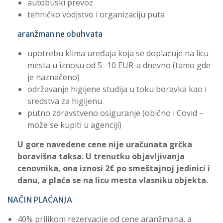
autobuski prevoz
tehničko vodjstvo i organizaciju puta
aranžman ne obuhvata
upotrebu klima uređaja koja se doplaćuje na licu
mesta u iznosu od 5 -10 EUR-a dnevno (tamo gde
je naznačeno)
održavanje higijene studija u toku boravka kao i
sredstva za higijenu
putno zdravstveno osiguranje (obično i Covid –
može se kupiti u agenciji)
U gore navedene cene nije uračunata grčka
boravišna taksa. U trenutku objavljivanja
cenovnika, ona iznosi 2€ po smeštajnoj jedinici i
danu, a plaća se na licu mesta vlasniku objekta.
NAČIN PLAĆANJA
40% prilikom rezervacije od cene aranžmana, a