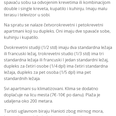
spavaću sobu sa odvojenim krevetima ili kombinacijom
double i single kreveta, kupatilo i kuhinju. Imaju malu
terasu i televizor u sobi.
Na spratu se nalaze četvorokrevetni i petokrevetni
apartmani koji su dupleks. Oni imaju dve spavaće sobe,
kuhinju i kupatilo.
Dvokrevetni studiji (1/2 std) imaju dva standardna ležaja
ili francuski ležaj, trokrevetni studio (1/3 std) ima tri
standardna ležaja ili francuski I jedan standardni ležaj,
dupleks za četiri osobe (1/4 dpl) ima četiri standardna
ležaja, dupleks za pet osoba (1/5 dpl) ima pet
standardnih ležaja.
Svi apartmani su klimatizovani. Klima se dodatno
doplaćuje na licu mesta (7€-10€ po danu). Plaža je
udaljena oko 200 metara.
Turisti uglavnom biraju Hanioti zbog mirnog mora,