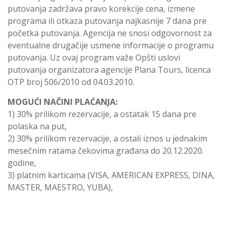
putovanja zadržava pravo korekcije cena, izmene
programa ili otkaza putovanja najkasnije 7 dana pre
početka putovanja. Agencija ne snosi odgovornost za
eventualne drugačije usmene informacije o programu
putovanja. Uz ovaj program važe Opšti uslovi
putovanja organizatora agencije Plana Tours, licenca
OTP broj 506/2010 od 04.03.2010.
MOGUĆI NAČINI PLAĆANJA:
1) 30% prilikom rezervacije, a ostatak 15 dana pre
polaska na put,
2) 30% prilikom rezervacije, a ostali iznos u jednakim
mesečnim ratama čekovima građana do 20.12.2020.
godine,
3) platnim karticama (VISA, AMERICAN EXPRESS, DINA,
MASTER, MAESTRO, YUBA),