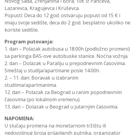
Novog Sada, Zrenjanina i Bora; 10€ iz Pančeva,
Lazarevca, Kragujevca i Kruševca.
Popusti: Deca do 12 god. ostvaruju popust od 15 € i
imaju svoje sedište, deca do 2 god. besplatno ukoliko ne
koriste sedište.
Program putovanja:
1. dan – Polazak autobusa u 18:00h (podložno promeni)
sa parkinga BAS-ove autobuske stanice. Noćna vožnja.
2. dan – Dolazak u Paraliju u prepodnevnim časovima.
Smeštaj u studija/apartmane posle 14.00h.
2. – 11. dan: Boravak u izabranim
studiima/apartmanima.
12. dan – Polazak za Beograd u ranim popodnevnim
časovima (po lokalnom vremenu).
13. dan – Dolazak u Beograd u jutarnjim časovima.
NAPOMENA:
U slučaju promena na monetarnom tržištu ili
nedovoljnog broja prijavljenih putnika, organizator