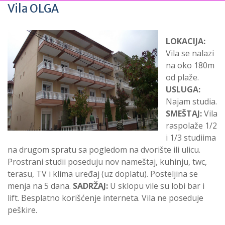
Vila OLGA
LOKACIJA:
Vila se nalazi
na oko 180m
od plaže.
USLUGA:
Najam studia.
SMEŠTAJ:
Vila
raspolaže 1/2
i 1/3 studiima
na drugom spratu sa pogledom na dvorište ili ulicu.
Prostrani studii poseduju nov nameštaj, kuhinju, twc,
terasu, TV i klima uređaj (uz doplatu). Posteljina se
menja na 5 dana.
SADRŽAJ:
U sklopu vile su lobi bar i
lift. Besplatno korišćenje interneta. Vila ne poseduje
peškire.