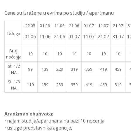
Cene su izražene u evrima po studiju / apartmanu
22.05
01.06
11.06
21.06
01.07
11.07
21.07
3
Usluga
01.06
11.06
21.06
01.07
11.07
21.07
31.07
1
Broj
10
10
10
10
10
10
10
noćenja
St. 1/2
99
139
229
319
359
419
459
NA
St. 1/3
119
159
259
359
419
469
519
NA
Aranžman obuhvata:
• najam studija/apartmana na bazi 10 noćenja,
• usluge predstavnika agencije,