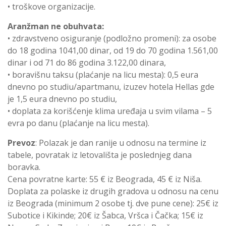
• troškove organizacije.
Aranžman ne obuhvata:
• zdravstveno osiguranje (podložno promeni): za osobe
do 18 godina 1041,00 dinar, od 19 do 70 godina 1.561,00
dinar i od 71 do 86 godina 3.122,00 dinara,
• boravišnu taksu (plaćanje na licu mesta): 0,5 eura
dnevno po studiu/apartmanu, izuzev hotela Hellas gde
je 1,5 eura dnevno po studiu,
• doplata za korišćenje klima uređaja u svim vilama – 5
evra po danu (plaćanje na licu mesta).
Prevoz
: Polazak je dan ranije u odnosu na termine iz
tabele, povratak iz letovališta je poslednjeg dana
boravka.
Cena povratne karte: 55 € iz Beograda, 45 € iz Niša.
Doplata za polaske iz drugih gradova u odnosu na cenu
iz Beograda (minimum 2 osobe tj. dve pune cene): 25€ iz
Subotice i Kikinde; 20€ iz Šabca, Vršca i Čačka; 15€ iz