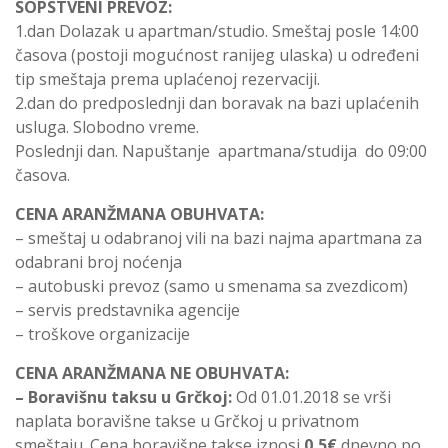
SOPSTVENI PREVOZ:
1.dan Dolazak u apartman/studio. Smeštaj posle 14:00
časova (postoji mogućnost ranijeg ulaska) u određeni
tip smeštaja prema uplaćenoj rezervaciji.
2.dan do predposlednji dan boravak na bazi uplaćenih
usluga. Slobodno vreme.
Poslednji dan. Napuštanje apartmana/studija do 09:00
časova.
CENA ARANŽMANA OBUHVATA:
– smeštaj u odabranoj vili na bazi najma apartmana za
odabrani broj noćenja
– autobuski prevoz (samo u smenama sa zvezdicom)
– servis predstavnika agencije
– troškove organizacije
CENA ARANŽMANA NE OBUHVATA:
– Boravišnu taksu u Grčkoj:
Od 01.01.2018 se vrši
naplata boravišne takse u Grčkoj u privatnom
smeštaju. Cena boravišne takse iznosi
0,5€
dnevno po