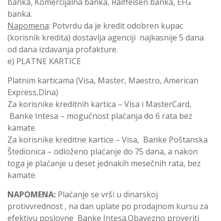
banka, Komercijalna banka, Raiffeisen banka, EFG
banka.
Napomena
: Potvrdu da je kredit odobren kupac
(korisnik kredita) dostavlja agenciji najkasnije 5 dana
od dana izdavanja profakture.
e) PLATNE KARTICE
Platnim karticama (Visa, Master, Maestro, American
Express,Dina)
Za korisnike kreditnih kartica – Visa i MasterCard,
Banke Intesa – mogućnost plaćanja do 6 rata bez
kamate.
Za korisnike kreditne kartice – Visa, Banke Poštanska
Štedionica – odloženo plaćanje do 75 dana, a nakon
toga je plaćanje u deset jednakih mesečnih rata, bez
kamate.
NAPOMENA:
Plaćanje se vrši u dinarskoj
protivvrednost , na dan uplate po prodajnom kursu za
efektivu poslovne Banke Intesa.Obavezno proveriti