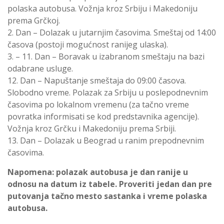
polaska autobusa. Vožnja kroz Srbiju i Makedoniju
prema Grčkoj.
2. Dan – Dolazak u jutarnjim časovima. Smeštaj od 14:00
časova (postoji mogućnost ranijeg ulaska).
3. – 11. Dan – Boravak u izabranom smeštaju na bazi
odabrane usluge.
12. Dan – Napuštanje smeštaja do 09:00 časova.
Slobodno vreme. Polazak za Srbiju u poslepodnevnim
časovima po lokalnom vremenu (za tačno vreme
povratka informisati se kod predstavnika agencije).
Vožnja kroz Grčku i Makedoniju prema Srbiji.
13. Dan – Dolazak u Beograd u ranim prepodnevnim
časovima.
Napomena: polazak autobusa je dan ranije u
odnosu na datum iz tabele.
Proveriti jedan dan pre
putovanja tačno mesto sastanka i vreme polaska
autobusa.