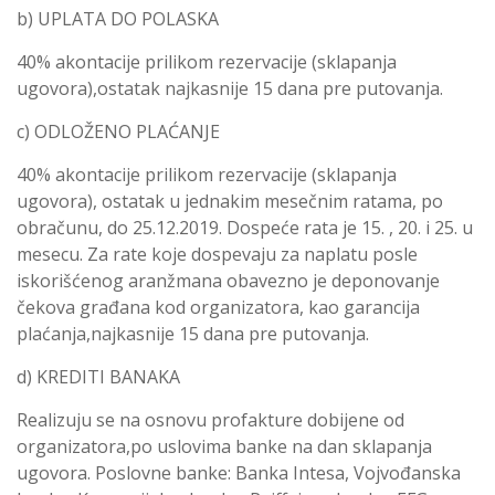
b) UPLATA DO POLASKA
40% akontacije prilikom rezervacije (sklapanja
ugovora),ostatak najkasnije 15 dana pre putovanja.
c) ODLOŽENO PLAĆANJE
40% akontacije prilikom rezervacije (sklapanja
ugovora), ostatak u jednakim mesečnim ratama, po
obračunu, do 25.12.2019. Dospeće rata je 15. , 20. i 25. u
mesecu. Za rate koje dospevaju za naplatu posle
iskorišćenog aranžmana obavezno je deponovanje
čekova građana kod organizatora, kao garancija
plaćanja,najkasnije 15 dana pre putovanja.
d) KREDITI BANAKA
Realizuju se na osnovu profakture dobijene od
organizatora,po uslovima banke na dan sklapanja
ugovora. Poslovne banke: Banka Intesa, Vojvođanska