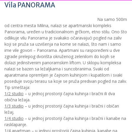
Vila PANORAMA
Na samo 500m
od centra mesta Milina, nalazi se apartmanski kompleks
Panorama, uređen u tradicionalnom grčkom, etno stilu. Ono što
odlikuje vilu Panorama je svakako očaravajući pogled na zaliv
koji se pruža sa uzvišenja na kome se nalazi, što nam i samo
ime vile govori – Panorama. Apartmani su raspoređeni u dve
zgrade prelepog dvorišta okruženog zelenilom do kojih se
dolazi jedinstvenim panoramskim liftom. U sklopu kompleksa
nalazi se bazen sa ležaljkama i suncobranima. Svaki od
aparatmana opremljen je čajnom kuhinjom i kupatilom i svaki
poseduje svoju terasu sa koje se pruža predivan pogled na zaliv.
Tip smeštaja:
1/2 studio
– u jednoj prostoriji čajna kuhinja i bračni ili dva
obična ležaja.
1/3 studio
– u jednoj prostoriji čajna kuhinja i bračni i običan
ležaj.
1/4 studio
– u jednoj prostoriji čajna kuhinja i bračni i kanabe na
rasklapanje.
1/4 apartman
– u jednoj prostoriji čajna kuhinja, kanabe na