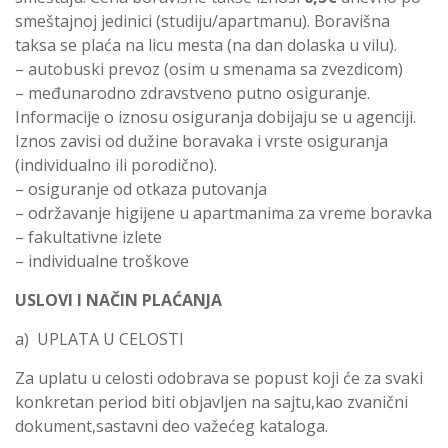
smeštajnoj jedinici (studiju/apartmanu). Boravišna
taksa se plaća na licu mesta (na dan dolaska u vilu).
– autobuski prevoz (osim u smenama sa zvezdicom)
– međunarodno zdravstveno putno osiguranje.
Informacije o iznosu osiguranja dobijaju se u agenciji.
Iznos zavisi od dužine boravaka i vrste osiguranja
(individualno ili porodično).
– osiguranje od otkaza putovanja
– održavanje higijene u apartmanima za vreme boravka
– fakultativne izlete
– individualne troškove
USLOVI I NAČIN PLAĆANJA
a) UPLATA U CELOSTI
Za uplatu u celosti odobrava se popust koji će za svaki
konkretan period biti objavljen na sajtu,kao zvanični
dokument,sastavni deo važećeg kataloga.