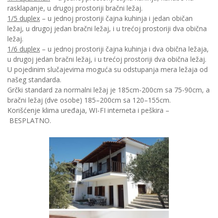
rasklapanje, u drugoj prostoriji bračni ležaj.
1/5 duplex
– u jednoj prostoriji čajna kuhinja i jedan običan
ležaj, u drugoj jedan bračni ležaj, i u trećoj prostoriji dva obična
ležaj.
1/6 duplex
– u jednoj prostoriji čajna kuhinja i dva obična ležaja,
u drugoj jedan bračni ležaj, i u trećoj prostoriji dva obična ležaj.
U pojedinim slučajevima moguća su odstupanja mera ležaja od
našeg standarda.
Grčki standard za normalni ležaj je 185cm-200cm sa 75-90cm, a
bračni ležaj (dve osobe) 185–200cm sa 120–155cm.
Korišćenje klima uređaja, WI-FI interneta i peškira –
BESPLATNO.