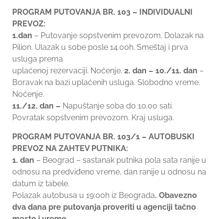
PROGRAM PUTOVANJA BR. 103 – INDIVIDUALNI
PREVOZ:
1.dan
– Putovanje sopstvenim prevozom. Dolazak na
Pilion. Ulazak u sobe posle 14.00h. Smeštaj i prva
usluga prema
uplaćenoj rezervaciji. Noćenje.
2. dan – 10./11. dan
–
Boravak na bazi uplaćenih usluga. Slobodno vreme.
Noćenje.
11./12. dan –
Napuštanje soba do 10.00 sati.
Povratak sopstvenim prevozom. Kraj usluga.
PROGRAM PUTOVANJA BR. 103/1 – AUTOBUSKI
PREVOZ NA ZAHTEV PUTNIKA:
1. dan
– Beograd – sastanak putnika pola sata ranije u
odnosu na predviđeno vreme, dan ranije u odnosu na
datum iz tabele.
Polazak autobusa u 19:00h iz Beograda
. Obavezno
dva dana pre putovanja proveriti u agenciji tačno
mesto i vreme