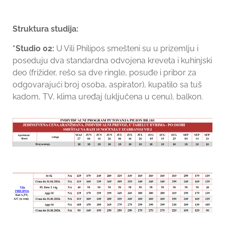
Struktura studija:
*Studio 02:
U Vili Philipos
smešteni su u prizemlju i
poseduju dva standardna odvojena kreveta i kuhinjski
deo (frižider, rešo sa dve ringle, posuđe i pribor za
odgovarajući broj osoba, aspirator), kupatilo sa tuš
kadom, TV, klima uređaj (uključena u cenu), balkon.