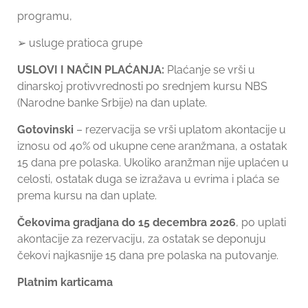
programu,
➢ usluge pratioca grupe
USLOVI I NAČIN PLAĆANJA:
Plaćanje se vrši u
dinarskoj protivvrednosti po srednjem kursu NBS
(Narodne banke Srbije) na dan uplate.
Gotovinski
– rezervacija se vrši uplatom akontacije u
iznosu od 40% od ukupne cene aranžmana, a ostatak
15 dana pre polaska. Ukoliko aranžman nije uplaćen u
celosti, ostatak duga se izražava u evrima i plaća se
prema kursu na dan uplate.
Čekovima gradjana do 15 decembra 2026
, po uplati
akontacije za rezervaciju, za ostatak se deponuju
čekovi najkasnije 15 dana pre polaska na putovanje.
Platnim karticama