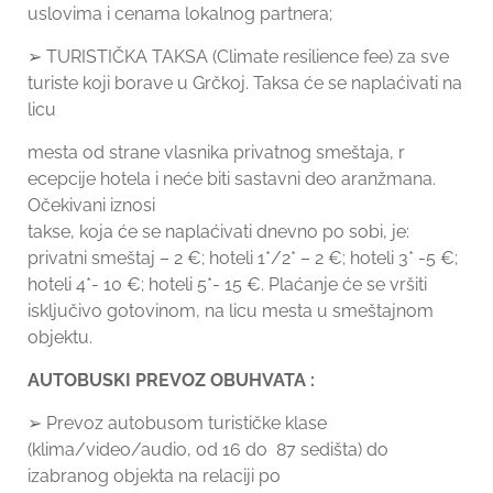
uslovima i cenama lokalnog partnera;
➢ TURISTIČKA TAKSA (Climate resilience fee) za sve
turiste koji borave u Grčkoj. Taksa će se naplaćivati na
licu
mesta od strane vlasnika privatnog smeštaja, r
ecepcije hotela i neće biti sastavni deo aranžmana.
Očekivani iznosi
takse, koja će se naplaćivati dnevno po sobi, je:
privatni smeštaj – 2 €; hoteli 1*/2* – 2 €; hoteli 3* -5 €;
hoteli 4*- 10 €; hoteli 5*- 15 €. Plaćanje će se vršiti
isključivo gotovinom, na licu mesta u smeštajnom
objektu.
AUTOBUSKI PREVOZ OBUHVATA :
➢ Prevoz autobusom turističke klase
(klima/video/audio, od 16 do 87 sedišta) do
izabranog objekta na relaciji po