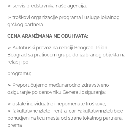
➢ servis predstavnika naše agencija;
➢ troškovi organizacije programa i usluge lokalnog
grčkog partnera
CENA ARANŽMANA NE OBUHVATA:
➢ Autobuski prevoz na relaciji Beograd-Pilion-
Beograd sa pratiocem grupe do izabranog objekta na
relaciji po
programu;
➢ Preporučujemo međunarodno zdravstveno
osiguranje po cenovniku Generali osiguranja;
➢ ostale individualne i nepomenute troškove;
➢ fakultativne izlete i rent-a-car. Fakultativni izleti biće
ponudjeni na licu mesta od strane lokalnog partnera,
prema