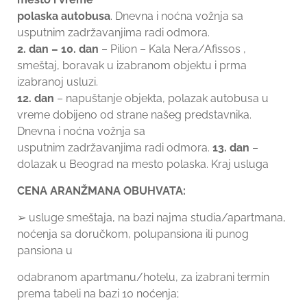
polaska autobusa
. Dnevna i noćna vožnja sa
usputnim zadržavanjima radi odmora.
2. dan – 10. dan
– Pilion – Kala Nera/Afissos ,
smeštaj, boravak u izabranom objektu i prma
izabranoj usluzi.
12. dan
– napuštanje objekta, polazak autobusa u
vreme dobijeno od strane našeg predstavnika.
Dnevna i noćna vožnja sa
usputnim zadržavanjima radi odmora.
13. dan
–
dolazak u Beograd na mesto polaska. Kraj usluga
CENA ARANŽMANA OBUHVATA:
➢ usluge smeštaja, na bazi najma studia/apartmana,
noćenja sa doručkom, polupansiona ili punog
pansiona u
odabranom apartmanu/hotelu, za izabrani termin
prema tabeli na bazi 10 noćenja;