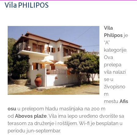
Vila PHILIPOS
Vila
Philipos
je
“A”
kategorije.
Ova
prelepa
vila nalazi
se u
živopisno
m
mestu
Afis
osu
u prelepom hladu maslinjaka na 200 m
od
Abovos plaže
. Vila ima lepo uređeno dvorište sa
terasom za druženje i roštiljem. Wi-fi je besplatan u
periodu jun-septembar.