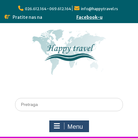
026.612.164 • 069.612.164
info@happytravel.rs
Pratite nas na
Facebook-u
Menu