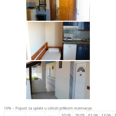
10% – Popust za uplate u celosti prilikom rezervacije.
10.05
20.05
01.06
13.06
2