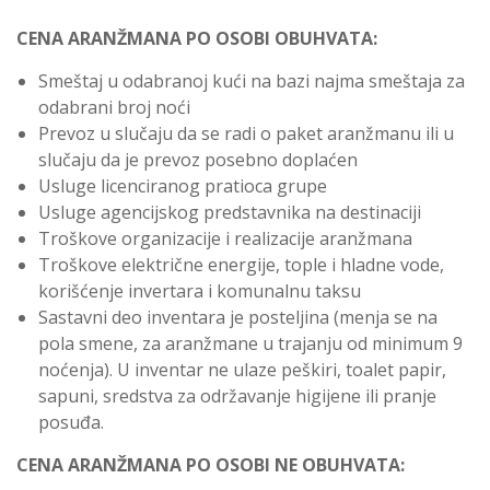
CENA ARANŽMANA PO OSOBI OBUHVATA:
Smeštaj u odabranoj kući na bazi najma smeštaja za
odabrani broj noći
Prevoz u slučaju da se radi o paket aranžmanu ili u
slučaju da je prevoz posebno doplaćen
Usluge licenciranog pratioca grupe
Usluge agencijskog predstavnika na destinaciji
Troškove organizacije i realizacije aranžmana
Troškove električne energije, tople i hladne vode,
korišćenje invertara i komunalnu taksu
Sastavni deo inventara je posteljina (menja se na
pola smene, za aranžmane u trajanju od minimum 9
noćenja). U inventar ne ulaze peškiri, toalet papir,
sapuni, sredstva za održavanje higijene ili pranje
posuđa.
CENA ARANŽMANA PO OSOBI NE OBUHVATA: