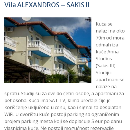
Vila ALEXANDROS – SAKIS II
Kuća se
nalazi na oko
70m od mora,
odmah iza
kuće Anna
Studios
(Sakis III).
Studiji i
apartmani se
nalaze na
spratu. Studiji su za dve do četiri osobe, a apartmani za
pet osoba. Kuća ima SAT TV, klima uređaje čije je
korišćenje uključeno u cenu, kao i signal za besplatan
WiFi. U dvorištu kuće postoji parking sa ograničenim
brojem parking mesta koji se doplaćuje 5 eur po danu
vlasnicima kuće. Ne postoji mogućnost rezervacije