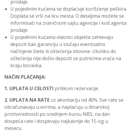
prodaje.
U pojedinim kućama se doplaćuje korišćenje peškira.
Doplata se vrši na licu mesta. O detaljima možete se
informisati na zvaničnom sajtu agencije i kod agenta
prodaje.
U pojedinim kućama vlasnici objekta zahtevaju
depozit kao garanciju u slučaju eventualno
načinjene štete ili oštećenja imovine. Ukoliko do
oštećenja nije došlo depozit se putnicima vraća na
kraju boravka.
NAČIN PLAĆANJA:
1. UPLATA U CELOSTI
prilikom rezervacije.
2. UPLATA NA RATE
uz akontaciju od 40%. Sve rate se
obračunavaju u evrima, a naplaćuju u dinarskoj
protivvrednosti po srednjem kursu NBS, na dan
dospeća rate i dospevaju najkasnije do 15-og u
mesecu.