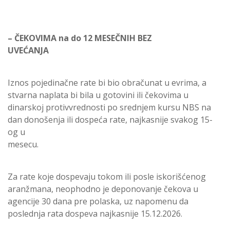
– ČEKOVIMA na do 12 MESEČNIH BEZ
UVEĆANJA
Iznos pojedinačne rate bi bio obračunat u evrima, a
stvarna naplata bi bila u gotovini ili čekovima u
dinarskoj protivvrednosti po srednjem kursu NBS na
dan donošenja ili dospeća rate, najkasnije svakog 15-
og u
mesecu.
Za rate koje dospevaju tokom ili posle iskorišćenog
aranžmana, neophodno je deponovanje čekova u
agencije 30 dana pre polaska, uz napomenu da
poslednja rata dospeva najkasnije 15.12.2026.