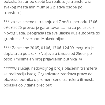
polaska 25eur po osobi (za realizaciju transfera iz
svakog mesta minimum je 2 plative osobe po
transferu).
*** za sve smene u trajanju od 7 noći u periodu 13.06-
09.09.2026 prevoz je garantovan samo za polazak iz
Novog Sada, Beograda i za sve ulaske duž autoputa do
granice sa Severnom Makedonijom.
****Za smene 20.05, 01.06, 13.06. i 24.09. moguća je
doplata za polazak iz Valjeva u iznosu od 25eur po
osobi (minimalan broj prijavljenih putnika: 4).
*****U slučaju nedovoljnog broja plaćenih transfera
za realizaciju istog, Organizator zadržava pravo da
obavesti putnika o promeni cene transfera ili mesta
polaska do 7 dana pred put.