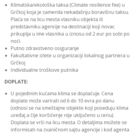
Klimatska/ekološka taksa (Climate resilience fee) u
Grčkoj koja je zamenila nekadašnju boravišnu taksu.
Plaća se na licu mesta vlasniku objekta ili
predstavniku agencije na destinaciji koji novac
prikuplja u ime vlasnika u iznosu od 2 eur po sobi po
noći.
Putno zdravstveno osiguranje
Fakultativne izlete u organizaciji lokalnog partnera u
Grčkoj
Individualne troškove putnika
DOPLATE:
U pojedinim kućama klima se doplaćuje. Cena
doplate može varirati od 6 do 10 evra po danu
(odnosi se na smeštajne objekte koji poseduju klima
uređaj a čije koršićenje nije uključeno u cenu).
Doplata se vrši na licu mesta. O detaljima možete se
informisati na zvaničnom sajtu agencije i kod agenta