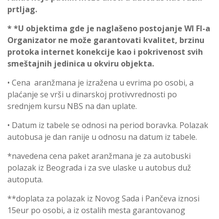
prtljag.
* *U objektima gde je naglašeno postojanje WI FI-a
Organizator ne može garantovati kvalitet, brzinu
protoka internet konekcije kao i pokrivenost svih
smeštajnih jedinica u okviru objekta.
• Cena aranžmana je izražena u evrima po osobi, a
plaćanje se vrši u dinarskoj protivvrednosti po
srednjem kursu NBS na dan uplate.
• Datum iz tabele se odnosi na period boravka. Polazak
autobusa je dan ranije u odnosu na datum iz tabele.
*navedena cena paket aranžmana je za autobuski
polazak iz Beograda i za sve ulaske u autobus duž
autoputa.
**doplata za polazak iz Novog Sada i Pančeva iznosi
15eur po osobi, a iz ostalih mesta garantovanog