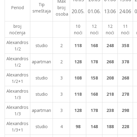
Max
Tip
Period
broj
smeštaja
20.05.
01.06.
13.06
24.06
0
osoba
broj
10
12
12
11
noćenja
noći
noći
noći
noći
Alexandros
studio
2
118
168
248
358
1/2
Alexandros
apartman
2
128
178
268
378
1/2
Alexandros
studio
3
108
158
208
268
1/2+1
Alexandros
studio
3
118
168
218
278
1/3
Alexandros
apartman
3
128
178
238
298
1/3
Alexandros
studio
4
98
148
188
228
1/3+1