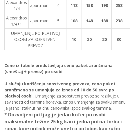
Alexandros
apartman
4
118
158
198
258
1/4
Alexandros
apartman
5
108
148
188
238
1/4+1
UMANJENJE PO PLATIVOJ
OSOBI ZA SOPSTVENI
10
20
20
30
PREVOZ
Cene iz tabele predstavljaju cenu paket aranžmana
(smeštaj + prevoz) po osobi.
U slučaju korišćenja sopstvenog prevoza, cena paket
aranžmana se umanjuje za iznos od 10 do 50 evra po
plativoj osobi.
Umanjenje za sopstveni prevoz se razlikuje u
zavisnosti od termina boravka. Iznos umanjenja za svaku smenu
je jasno istaknut na dnu cenovnika ispod svakog termina.
* Dozvoljeni prtljag je jedan kofer po osobi
maksimalne težine 25 kg kao i jedna putna torba i
ranac koje putnik može uneti u autobus kao ručni