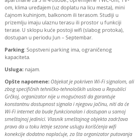
om, klima uređajem (uz doplatu na licu mesta), mini
čajnom kuhinjom, balkonom ili terasom. Studiji u
prizemlju imaju ulaznu terasu ili prostor u funkciji
terase. U sklopu kuće postoji wifi (slabog protoka),
dostupan u periodu Jun – Septembar.
Parking
: Sopstveni parking ima, ograničenog
kapaciteta.
Usluga:
najam.
Opšte napomene:
Objekat je pokriven Wi-Fi signalom, ali
zbog specifičnih tehničko-tehnoloških uslova u Republici
Grčkoj, organizator nije u mogućnosti da garantuje
konstantnu dostupnost signala i njegovu jačinu, niti da će
Wi-Fi internet da bude funkcionalan i dostupan u samoj
smeštajnoj jedinici. Vlasnik smeštajnog objekta zadržava
pravo da u toku letnje sezone uslugu korišćenja wifi
konekcije dodatno naplaćuje, za šta organizator putovanja