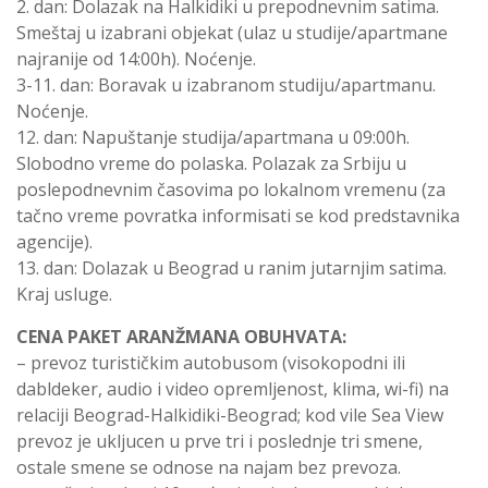
2. dan: Dolazak na Halkidiki u prepodnevnim satima.
Smeštaj u izabrani objekat (ulaz u studije/apartmane
najranije od 14:00h). Noćenje.
3-11. dan: Boravak u izabranom studiju/apartmanu.
Noćenje.
12. dan: Napuštanje studija/apartmana u 09:00h.
Slobodno vreme do polaska. Polazak za Srbiju u
poslepodnevnim časovima po lokalnom vremenu (za
tačno vreme povratka informisati se kod predstavnika
agencije).
13. dan: Dolazak u Beograd u ranim jutarnjim satima.
Kraj usluge.
CENA PAKET ARANŽMANA OBUHVATA:
– prevoz turističkim autobusom (visokopodni ili
dabldeker, audio i video opremljenost, klima, wi-fi) na
relaciji Beograd-Halkidiki-Beograd; kod vile Sea View
prevoz je ukljucen u prve tri i poslednje tri smene,
ostale smene se odnose na najam bez prevoza.