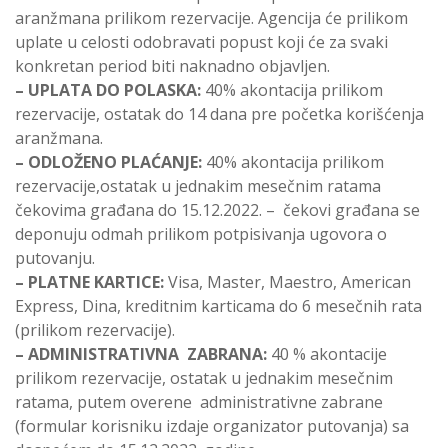
aranžmana prilikom rezervacije. Agencija će prilikom
uplate u celosti odobravati popust koji će za svaki
konkretan period biti naknadno objavljen.
– UPLATA DO POLASKA:
40% akontacija prilikom
rezervacije, ostatak do 14 dana pre početka korišćenja
aranžmana.
– ODLOŽENO PLAĆANJE:
40% akontacija prilikom
rezervacije,ostatak u jednakim mesečnim ratama
čekovima građana do 15.12.2022. – čekovi građana se
deponuju odmah prilikom potpisivanja ugovora o
putovanju.
– PLATNE KARTICE:
Visa, Master, Maestro, American
Express, Dina, kreditnim karticama do 6 mesečnih rata
(prilikom rezervacije).
– ADMINISTRATIVNA ZABRANA:
40 % akontacije
prilikom rezervacije, ostatak u jednakim mesečnim
ratama, putem overene administrativne zabrane
(formular korisniku izdaje organizator putovanja) sa