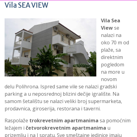
Vila SEA VIEW
Vila Sea
View
se
nalazi na
oko 70 m od
plaže, sa
direktnim
pogledom
na more u
novom
delu Polihrona. Ispred same vile se nalazi gradski
parking a u neposrednoj blizini dečije igralište. Na
samom šetalištu se nalazi veliki broj supermarketa,
prodavnica, giroserija, restorana i taverni.
Raspolaže
trokrevetnim apartmanima
sa pomoćnim
ležajem i
četvorokrevetnim apartmanima
u
prizemlju i na I spratu. Sve smeštajne jedinice imaju