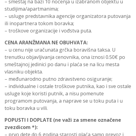
– smeštaj na bazi 10 noćenja u izabranom objektu u
studijima/apartmanima;
– usluge predstavnika agencije organizatora putovanja
ili inopartnera tokom boravka;
– troškove organizacije i vođstva puta.
CENA ARANŽMANA NE OBUHVATA:
– u cenu nije uračunata grčka boravišna taksa. U
trenutku objavljivanja cenovnika, ona iznosi 0.50€ po
smeštajnoj jedinici po danu i plaća se na licu mesta
vlasniku objekta.
– međunarodno putno zdravstveno osiguranje;
– individualne i ostale troškove putnika, kao i sve ostale
usluge koje koristi putnik, a nisu pomenute
programom putovanja, a naprave se u toku puta i u
toku boravka u vili.
POPUSTI I DOPLATE (ne važi za smene označene
zvezdicom *):
– prvo dete do 6 godina starosti plaća samo prevoz i