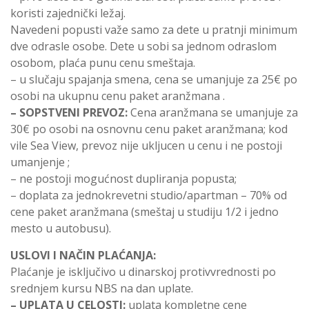
koristi zajednički ležaj.
Navedeni popusti važe samo za dete u pratnji minimum
dve odrasle osobe. Dete u sobi sa jednom odraslom
osobom, plaća punu cenu smeštaja.
– u slučaju spajanja smena, cena se umanjuje za 25€ po
osobi na ukupnu cenu paket aranžmana .
– SOPSTVENI PREVOZ:
Cena aranžmana se umanjuje za
30€ po osobi na osnovnu cenu paket aranžmana; kod
vile Sea View, prevoz nije ukljucen u cenu i ne postoji
umanjenje ;
– ne postoji mogućnost dupliranja popusta;
– doplata za jednokrevetni studio/apartman – 70% od
cene paket aranžmana (smeštaj u studiju 1/2 i jedno
mesto u autobusu).
USLOVI I NAČIN PLAĆANJA:
Plaćanje je isključivo u dinarskoj protivvrednosti po
srednjem kursu NBS na dan uplate.
– UPLATA U CELOSTI:
uplata kompletne cene