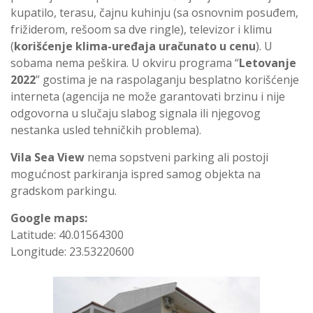
kupatilo, terasu, čajnu kuhinju (sa osnovnim posuđem,
frižiderom, rešoom sa dve ringle), televizor i klimu
(
korišćenje klima-uređaja uračunato u cenu
). U
sobama nema peškira. U okviru programa “
Letovanje
2022
” gostima je na raspolaganju besplatno korišćenje
interneta (agencija ne može garantovati brzinu i nije
odgovorna u slučaju slabog signala ili njegovog
nestanka usled tehničkih problema).
Vila Sea View
nema sopstveni parking ali postoji
mogućnost parkiranja ispred samog objekta na
gradskom parkingu.
Google maps:
Latitude: 40.01564300
Longitude: 23.53220600