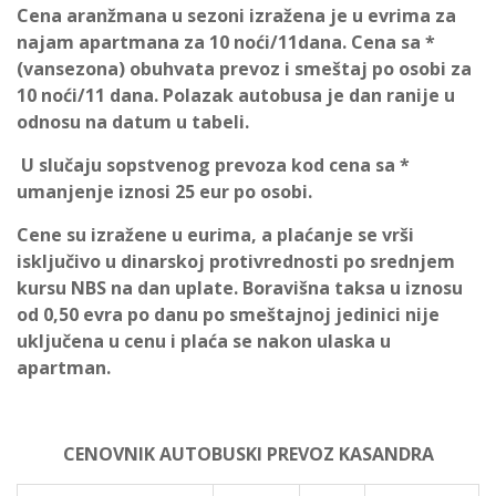
Cena aranžmana u sezoni izražena je u evrima za
najam apartmana za 10 noći/11dana
.
Cena sa *
(vansezona) obuhvata prevoz i smeštaj po osobi za
10 noći/11 dana
. Polazak autobusa je dan ranije u
odnosu na datum u tabeli.
U slučaju sopstvenog prevoza kod cena sa *
umanjenje iznosi 25 eur po osobi.
Cene su izražene u eurima, a plaćanje se vrši
isključivo u dinarskoj protivrednosti po srednjem
kursu NBS na dan uplate. Boravišna taksa u iznosu
od 0,50 evra po danu po smeštajnoj jedinici nije
uključena u cenu i plaća se nakon ulaska u
apartman.
CENOVNIK AUTOBUSKI PREVOZ KASANDRA