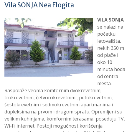
Vila SONJA Nea Flogita
VILA SONJA
se nalazi na
početku
letovališta,
nekih 350 m
od plaže i
oko 10
minuta hoda
od centra
mesta.
Raspolaže veoma komfornim dvokrevetnim,
trokrevetnim, četvorokrevetnim , petokrevetnim,
šestokrevetnim i sedmokrevetnim apartmanima i
dupleksima na prvom i drugom spratu. Opremljeni su
velikim kuhinjama, komfornim terasama, poseduju TV,
Wi-Fi internet. Postoji mogućnost korišćenja