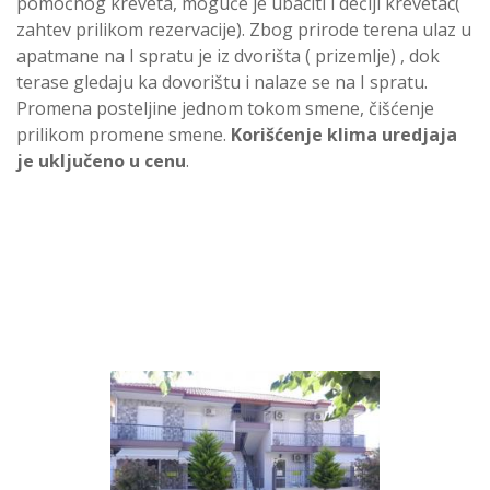
pomoćnog kreveta, moguće je ubaciti i dečiji krevetac(
zahtev prilikom rezervacije). Zbog prirode terena ulaz u
apatmane na I spratu je iz dvorišta ( prizemlje) , dok
terase gledaju ka dovorištu i nalaze se na I spratu.
Promena posteljine jednom tokom smene, čišćenje
prilikom promene smene.
Korišćenje klima uredjaja
je uključeno u cenu
.