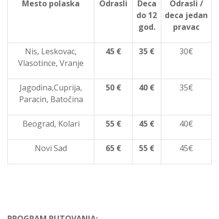
Mesto polaska
Odrasli
Deca
Odrasli /
do 12
deca jedan
god.
pravac
Nis, Leskovac,
45 €
35 €
30€
Vlasotince, Vranje
Jagodina,Cuprija,
50 €
40 €
35€
Paracin, Batočina
Beograd, Kolari
55 €
45 €
40€
Novi Sad
65 €
55 €
45€
PROGRAM PUTOVANJA: