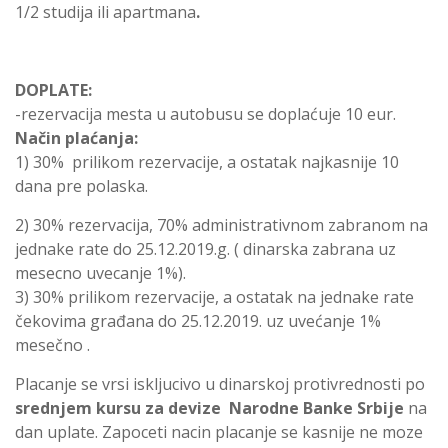
1/2 studija ili apartmana
.
DOPLATE:
-rezervacija mesta u autobusu se doplaćuje 10 eur.
Način plaćanja:
1) 30% prilikom rezervacije, a ostatak najkasnije 10
dana pre polaska.
2) 30% rezervacija, 70% administrativnom zabranom na
jednake rate do 25.12.2019.g. ( dinarska zabrana uz
mesecno uvecanje 1%).
3) 30% prilikom rezervacije, a ostatak na jednake rate
čekovima građana do 25.12.2019. uz uvećanje 1%
mesečno .
Placanje se vrsi iskljucivo u dinarskoj protivrednosti po
srednjem kursu za devize Narodne Banke Srbije
na
dan uplate. Zapoceti nacin placanje se kasnije ne moze