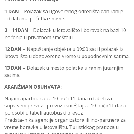
1 DAN –
Polazak sa ugovorenog odredišta dan ranije
od datuma početka smene.
2 – 11DAN –
Dolazak u letovalište i boravak na bazi 10
noćenja u privatnom smeštaju.
12 DAN –
Napuštanje objekta u 09:00 sati i polazak iz
letovališta u dogovoreno vreme u popodnevnim satima.
13 DAN –
Dolazak u mesto polaska u ranim jutarnjim
satima.
ARANŽMAN OBUHVATA:
Najam apartmana za 10 noći 11 dana u tabeli za
sopstveni prevoz i prevoz i smeštaj za 10 noći/11 dana
po osobi u tabeli autobuski prevoz.
Predstavnika agencije organizatora ili ino-partnera za
vreme boravka u letovalištu. Turistickog pratioca u