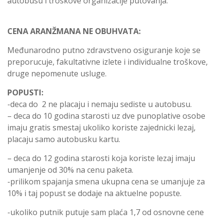
autobusu i troskove organizacije putovanja.
CENA ARANŽMANA NE OBUHVATA:
Međunarodno putno zdravstveno osiguranje koje se
preporucuje, fakultativne izlete i individualne troškove,
druge nepomenute usluge.
POPUSTI:
-deca do 2 ne placaju i nemaju sediste u autobusu.
– deca do 10 godina starosti uz dve punoplative osobe
imaju gratis smestaj ukoliko koriste zajednicki lezaj,
placaju samo autobusku kartu.
– deca do 12 godina starosti koja koriste lezaj imaju
umanjenje od 30% na cenu paketa.
-prilikom spajanja smena ukupna cena se umanjuje za
10% i taj popust se dodaje na aktuelne popuste.
-ukoliko putnik putuje sam plaća 1,7 od osnovne cene