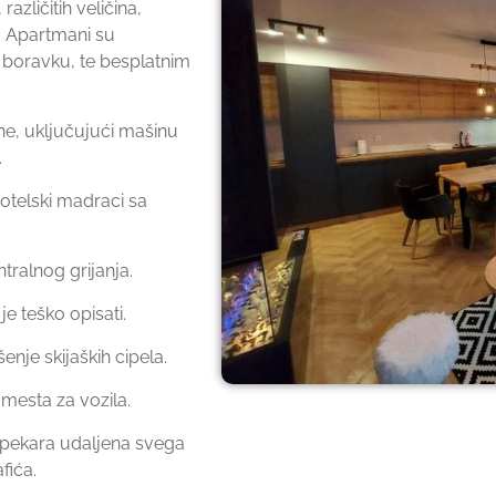
zličitih veličina,
. Apartmani su
boravku, te besplatnim
e, uključujući mašinu
.
otelski madraci sa
ralnog grijanja.
e teško opisati.
enje skijaških cipela.
 mesta za vozila.
e pekara udaljena svega
afića.