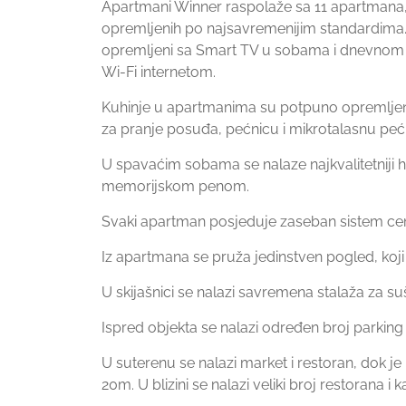
Apartmani Winner raspolaže sa 11 apartmana, ra
opremljenih po najsavremenijim standardima
opremljeni sa Smart TV u sobama i dnevnom 
Wi-Fi internetom.
Kuhinje u apartmanima su potpuno opremljen
za pranje posuđa, pećnicu i mikrotalasnu peć
U spavaćim sobama se nalaze najkvalitetniji h
memorijskom penom.
Svaki apartman posjeduje zaseban sistem cent
Iz apartmana se pruža jedinstven pogled, koji j
U skijašnici se nalazi savremena stalaža za suš
Ispred objekta se nalazi određen broj parking
U suterenu se nalazi market i restoran, dok j
20m. U blizini se nalazi veliki broj restorana i k