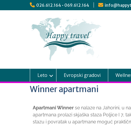
026.612.164 • 069.612.164
info@happyt
Leto
Evropski gradovi
Wellne
Winner apartmani
Apartmani Winner
se nalaze na Jahorini, u na
apartmana prolazi skjaška staza Poljice I 7, t
stazu i povratak u apartmane moguć praktičn