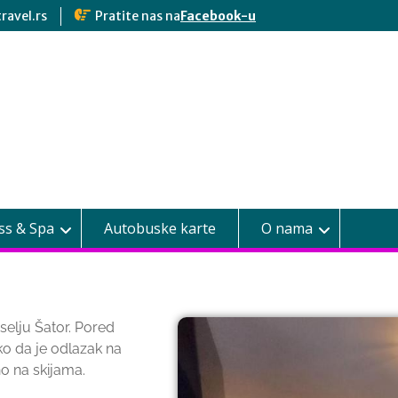
ravel.rs
Pratite nas na
Facebook-u
ss & Spa
Autobuske karte
O nama
selju Šator. Pored
ako da je odlazak na
o na skijama.