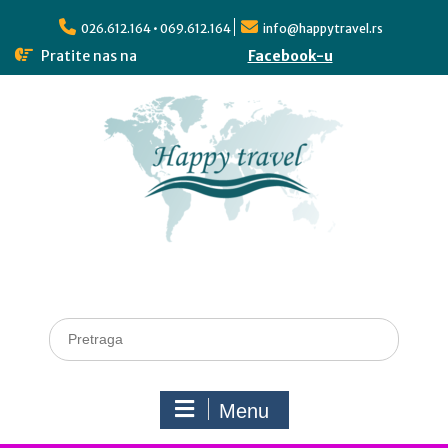
026.612.164 • 069.612.164
info@happytravel.rs
Pratite nas na
Facebook-u
Menu