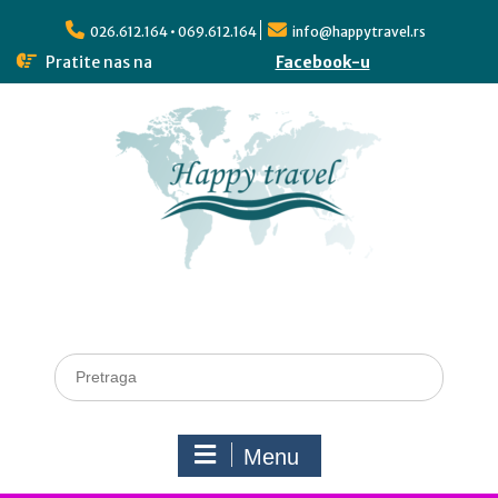
026.612.164 • 069.612.164
info@happytravel.rs
Pratite nas na
Facebook-u
Menu