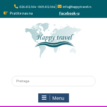
026.612.164 • 069.612.164
info@happytravel.rs
Pratite nas na
Facebook-u
Menu