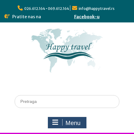
026.612.164 • 069.612.164
info@happytravel.rs
Pratite nas na
Facebook-u
Menu