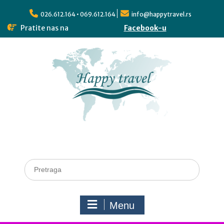
026.612.164 • 069.612.164
info@happytravel.rs
Pratite nas na
Facebook-u
Menu