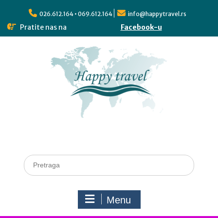
026.612.164 • 069.612.164
info@happytravel.rs
Pratite nas na
Facebook-u
Menu