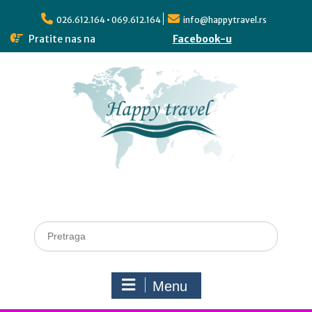
026.612.164 • 069.612.164
info@happytravel.rs
Pratite nas na
Facebook-u
Menu