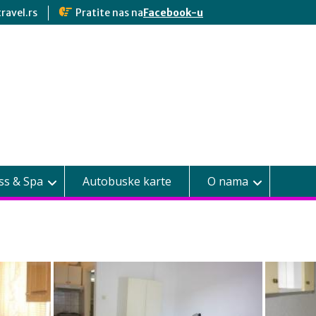
ravel.rs
Pratite nas na
Facebook-u
ss & Spa
Autobuske karte
O nama