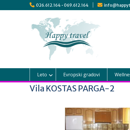
026.612.164 • 069.612.164
info@happyt
Leto
Evropski gradovi
Wellne
Vila KOSTAS PARGA-2