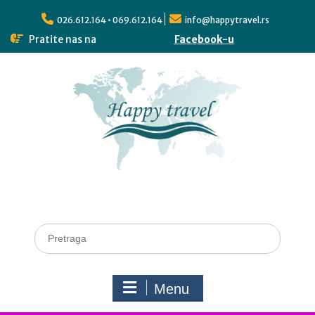
026.612.164 • 069.612.164
info@happytravel.rs
Pratite nas na
Facebook-u
Menu